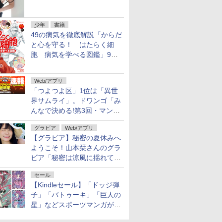
9月9日に発売
少年
書籍
49の病気を徹底解説「からだ
と心を守る！ はたらく細
胞 病気を学べる図鑑」9月
10日発売
Web/アプリ
「つよつよ区」1位は「異世
界サムライ」。ドワンゴ「み
んなで決める!第3回・マンガ
総選挙」の一般投票結果を発
グラビア
Web/アプリ
表
【グラビア】秘密の夏休みへ
ようこそ！山本栞さんのグラ
ビア「秘密は涼風に揺れて」
がヤングアニマルWebで公開
セール
【Kindleセール】「ドッジ弾
子」「バトゥーキ」「巨人の
星」などスポーツマンガが実
質半額！「Amazonマンガ毎