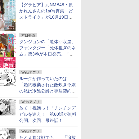
【グラビア】元NMB48・原
かれんさんの1st写真集「ど
ストライク」が10月19日発
売！
本日発売
ダンジョンの「遺体回収屋」
ファンタジー「死体担ぎのネ
ム」第3巻が本日発売。「フ
リーレン」＆「不滅のあなた
へ」著者の推薦コメントも
Web/アプリ
ルークが作っていたのは…
「婚約破棄された飯炊き令嬢
の私は冷酷公爵と専属契約し
ました」の「おまけ24」が無
Web/アプリ
料公開
放て！祝砲っ！「チンチンデ
ビルを追え！」第60話が無料
公開。次回、最終話！
Web/アプリ
たとえ負け戦でも……「追放