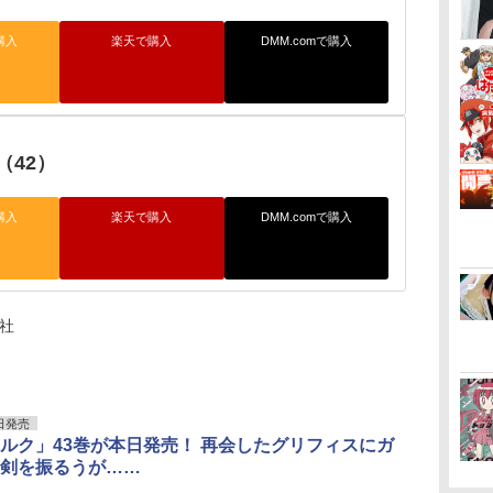
購入
楽天で購入
DMM.comで購入
（42）
購入
楽天で購入
DMM.comで購入
泉社
日発売
ルク」43巻が本日発売！ 再会したグリフィスにガ
剣を振るうが……