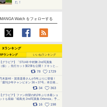
た！
MANGA Watch をフォローする
Xランキング
RPランキング
いいねランキング
【グラビア】「STU48 中村舞 2nd写真集
（仮）」先行カット第2弾を公開！ドキッとす
るランジェリーカットなど新たな挑戦
78
1729
pic.x.com/9uvxXReveK
乃木坂46・賀喜遥香さんが5年ぶりに登場！
「週刊少年チャンピオン 36＋37号」本日発
売 pic.x.com/2Mo85ZlRvK
34
363
【グラビア】ファン待望の約2年ぶり水着ショ
ットも収録「椛島光 2nd写真集 Ortensia」予約
受付開始 10月30日発売
16
198
pic.x.com/9nJQY0jUYz