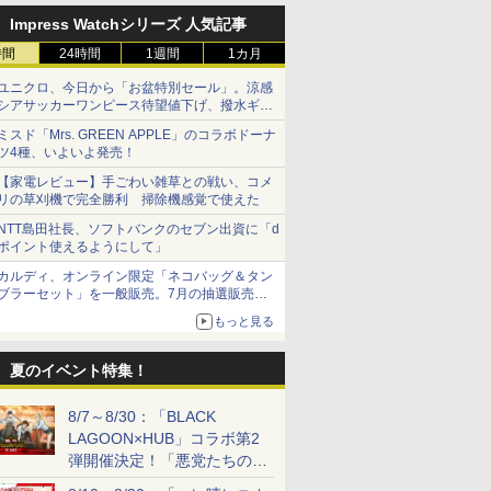
週末セール」で50％ポイント
Impress Watchシリーズ 人気記事
還元！
時間
24時間
1週間
1カ月
ユニクロ、今日から「お盆特別セール」。涼感
シアサッカーワンピース待望値下げ、撥水ギア
ショーツは1990円に
ミスド「Mrs. GREEN APPLE」のコラボドーナ
ツ4種、いよいよ発売！
【家電レビュー】手ごわい雑草との戦い、コメ
リの草刈機で完全勝利 掃除機感覚で使えた
NTT島田社長、ソフトバンクのセブン出資に「d
ポイント使えるようにして」
カルディ、オンライン限定「ネコバッグ＆タン
ブラーセット」を一般販売。7月の抽選販売の
当選無効分
もっと見る
夏のイベント特集！
8/7～8/30：「BLACK
LAGOON×HUB」コラボ第2
弾開催決定！「悪党たちの休
日」がテーマに