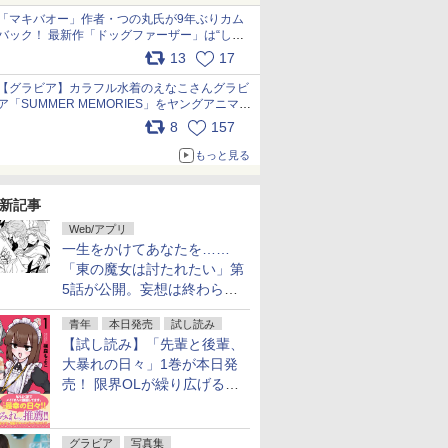
「マキバオー」作者・つの丸氏が9年ぶりカム
バック！ 最新作「ドッグファーザー」は“しゃ
べらない動物”とのリアルな暮らしを描く 「も
13
17
うこれ以上の幸せはない」……一緒に暮らす愛
犬たちへ… pic.x.com/hEr88DgVyD
【グラビア】カラフル水着のえなこさんグラビ
ア「SUMMER MEMORIES」をヤングアニマル
Webで公開中 pic.x.com/wdmmjZ7DnV
8
157
もっと見る
新記事
Web/アプリ
一生をかけてあなたを……
「東の魔女は討たれたい」第
5話が公開。妄想は終わらな
い
青年
本日発売
試し読み
【試し読み】「先輩と後輩、
大暴れの日々」1巻が本日発
売！ 限界OLが繰り広げる禁
断のロールプレイ
グラビア
写真集