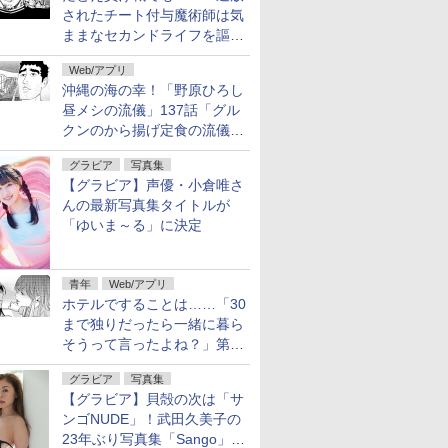
されたチート付与魔術師は気
ままなセカンドライフを謳歌
する。」第92話が無料公開。
Web/アプリ
2人の忠臣
沖縄の海の幸！「野原ひろし
昼メシの流儀」137話「グル
クンのから揚げ定食の流儀」
が無料公開
グラビア
写真集
【グラビア】声優・小倉唯さ
んの最新写真集タイトルが
「ゆいま～る」に決定
青年
Web/アプリ
ホテルですることは……「30
まで独りだったら一緒に暮ら
そうって言ったよね？」第8
話が無料公開。一緒にお風
グラビア
写真集
呂！
【グラビア】貝殻の次は「サ
ンゴNUDE」！武田久美子の
23年ぶり写真集「Sango」を