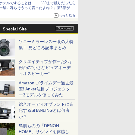
ホテルですることは……「30まで独りだったら
一緒に暮らそうって言ったよね？」第8話が無
料公開。一緒にお風呂！
もっと見る
Special Site
ソニーミラーレス一眼の大特
集！ 見どころ記事まとめ
クリエイティブが作った2万
円台の“小さなピュアオーデ
ィオスピーカー”
Amazon プライムデー過去最
安! Anker注目プロジェクタ
ー3モデルを使ってみた
総合オーディオブランドに進
化するSHANLINGとは何者
か？
鳥肌ものの「DENON
HOME」サウンドを体感し