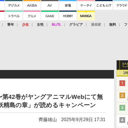
青年
少女
女性
BL/TL
グラビア
漫画家
無料
フ
1
〜第42巻がヤングアニマルWebにて無
/妖精島の章」が読めるキャンペーン
齊藤雄山
2025年9月29日 17:31