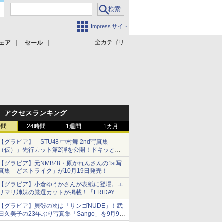
Impress サイト
全カテゴリ
ェア
セール
アクセスランキング
時間
24時間
1週間
1カ月
【グラビア】「STU48 中村舞 2nd写真集
（仮）」先行カット第2弾を公開！ドキッとす
るランジェリーカットなど新たな挑戦
【グラビア】元NMB48・原かれんさんの1st写
真集「どストライク」が10月19日発売！
【グラビア】小倉ゆうかさんが表紙に登場。エ
リマリ姉妹の厳選カットが掲載！「FRIDAY
2026年8⽉21・28日号」本日発売
【グラビア】貝殻の次は「サンゴNUDE」！武
田久美子の23年ぶり写真集「Sango」を9月9日
に発売