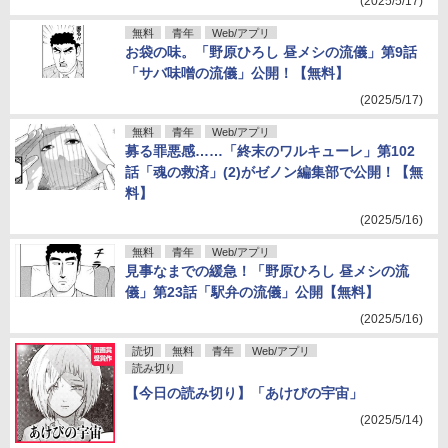
(2025/5/17)
無料
青年
Web/アプリ
お袋の味。「野原ひろし 昼メシの流儀」第9話
「サバ味噌の流儀」公開！【無料】
(2025/5/17)
無料
青年
Web/アプリ
募る罪悪感……「終末のワルキューレ」第102
話「魂の救済」(2)がゼノン編集部で公開！【無
料】
(2025/5/16)
無料
青年
Web/アプリ
見事なまでの緩急！「野原ひろし 昼メシの流
儀」第23話「駅弁の流儀」公開【無料】
(2025/5/16)
読切
無料
青年
Web/アプリ
読み切り
【今日の読み切り】「あけびの宇宙」
(2025/5/14)