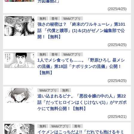
ガ図書館Z」
(2025/4/25)
無料
青年
Web/アプリ
強さの秘密は？ 「終末のワルキューレ」第101
話 「代償と贖罪」(1)＆(2)がゼノン編集部で公
開！【無料】
(2025/4/25)
無料
青年
Web/アプリ
1人でメシ食っても……。「野原ひろし 昼メシ
の流儀」第18話「ナポリタンの流儀」公開！
【無料】
(2025/4/25)
Web/アプリ
無料
追い込まれるピナ。「悪役令嬢の中の人」第22
話「だってヒロインはくじけない(1)」がマガポ
ケにて無料公開！【無料】
(2025/4/21)
無料
Web/アプリ
青年
イケメンはこっちだよ!!「だれでも抱けるキミ