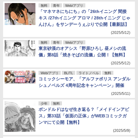
無料
青年
Web/アプリ
「マネマネにちにち」の「26thイニング 間接
キス /27thイニング アロマ / 28thイニング じゃ
んけん」をサンデーうぇぶりで公開【最新話】
(2025/5/12)
無料
青年
Web/アプリ
東京砂漠のオアシス「野原ひろし 昼メシの流
儀」第8話「焼きそばの流儀」公開！【無料】
(2025/5/12)
Web/アプリ
BL/TL
ライトノベル
無料
コミックシーモア、「アルファポリス アンダル
シュノベルズ 4周年記念キャンペーン」開催
(2025/5/11)
少年
無料
ボンドルドはなぜ生き返る？「メイドインアビ
ス」第33話「仮面の正体」がWEBコミックガ
ンマにて公開【無料】
(2025/5/9)