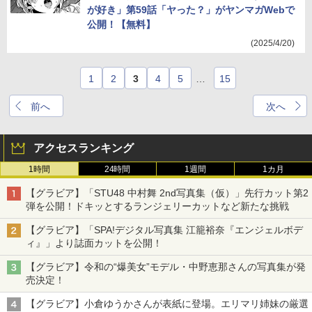
が好き」第59話「ヤった？」がヤンマガWebで
公開！【無料】
(2025/4/20)
1
2
3
4
5
…
15
前へ
次へ
アクセスランキング
1時間
24時間
1週間
1カ月
【グラビア】「STU48 中村舞 2nd写真集（仮）」先行カット第2
弾を公開！ドキッとするランジェリーカットなど新たな挑戦
【グラビア】「SPA!デジタル写真集 江籠裕奈『エンジェルボデ
ィ』」より誌面カットを公開！
【グラビア】令和の“爆美女”モデル・中野恵那さんの写真集が発
売決定！
【グラビア】小倉ゆうかさんが表紙に登場。エリマリ姉妹の厳選