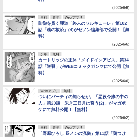
(2025/6/9)
無料
青年
Web/アプリ
防御を貫く弾道「終末のワルキューレ」第102
話「魂の救済」(4)がゼノン編集部で公開！【無
料】
(2025/6/6)
少年
無料
カートリッジの正体「メイドインアビス」第34
話「逆襲」がWEBコミックガンマにて公開【無
料】
(2025/6/6)
Web/アプリ
無料
ついにパーティの知らせが。「悪役令嬢の中の
人」第23話「朱き三日月は誓う(2)」がマガポ
ケにて無料公開！【無料】
(2025/6/2)
無料
青年
Web/アプリ
「野原ひろし 昼メシの流儀」第11話「鶏つけ