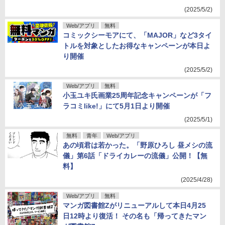
(2025/5/2)
Web/アプリ
無料
コミックシーモアにて、「MAJOR」など3タイ
トルを対象としたお得なキャンペーンが本日よ
り開催
(2025/5/2)
Web/アプリ
無料
小玉ユキ氏画業25周年記念キャンペーンが「フ
ラコミlike!」にて5月1日より開催
(2025/5/1)
無料
青年
Web/アプリ
あの頃君は若かった。「野原ひろし 昼メシの流
儀」第6話「ドライカレーの流儀」公開！【無
料】
(2025/4/28)
Web/アプリ
無料
マンガ図書館Zがリニューアルして本日4月25
日12時より復活！ その名も「帰ってきたマン