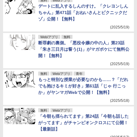
無料
Web/アプリ
デートに乱入するしんのすけ。「クレヨンしん
ちゃん」第471話「おねいさんとピクニックだ
ゾ」公開！【無料】
(2025/5/19)
Web/アプリ
無料
断罪劇の裏側。「悪役令嬢の中の人」第23話
「朱き三日月は誓う(1)」がマガポケにて無料公
開！【無料】
(2025/5/19)
無料
Web/アプリ
青年
もっと特別な授業が必要なのかも……？「だれ
でも抱けるキミが好き」第61話「じゃ 行こっ
か」がヤンマガWebで公開！【無料】
(2025/5/18)
無料
Web/アプリ
「今朝も揺られてます」第24話「今朝も話した
がってます」がチャンピオンクロスにて公開！
【最新話】