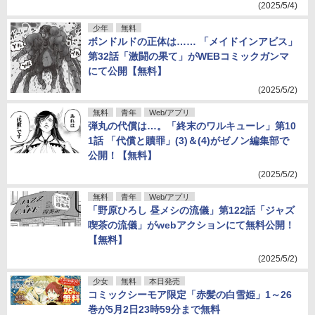
(2025/5/4)
少年
無料
ボンドルドの正体は…… 「メイドインアビス」
第32話「激闘の果て」がWEBコミックガンマ
にて公開【無料】
(2025/5/2)
無料
青年
Web/アプリ
弾丸の代償は…。「終末のワルキューレ」第10
1話 「代償と贖罪」(3)＆(4)がゼノン編集部で
公開！【無料】
(2025/5/2)
無料
青年
Web/アプリ
「野原ひろし 昼メシの流儀」第122話「ジャズ
喫茶の流儀」がwebアクションにて無料公開！
【無料】
(2025/5/2)
少女
無料
本日発売
コミックシーモア限定「赤髪の白雪姫」1～26
巻が5月2日23時59分まで無料