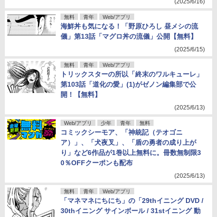
(2025/6/16)
無料
青年
Web/アプリ
海鮮丼も気になる！「野原ひろし 昼メシの流
儀」第13話「マグロ丼の流儀」公開【無料】
(2025/6/15)
無料
青年
Web/アプリ
トリックスターの所以「終末のワルキューレ」
第103話「道化の愛」(1)がゼノン編集部で公
開！【無料】
(2025/6/13)
Web/アプリ
少年
青年
無料
コミックシーモア、「神統記（テオゴニ
ア）」、「犬夜叉」、「盾の勇者の成り上が
り」など6作品が1巻以上無料に。冊数無制限3
0％OFFクーポンも配布
(2025/6/13)
無料
青年
Web/アプリ
「マネマネにちにち」の「29thイニング DVD /
30thイニング サインボール / 31stイニング 動