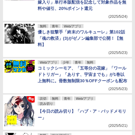
嫁入り」単行本版配信を記念して対象作品を無
料や値引、20%ポイント還元
(2025/5/24)
無料
青年
Web/アプリ
優しき狙撃手「終末のワルキューレ」第102話
「魂の救済」(3)がゼノン編集部で公開！【無
料】
(2025/5/23)
Web/アプリ
少年
青年
無料
コミックシーモア、「五等分の花嫁」「ワール
ドトリガー」「ありす、宇宙までも」が1巻以
上無料に。冊数無制限30％OFFクーポンも配布
(2025/5/23)
読切
無料
青年
Web/アプリ
読み切り
【今日の読み切り】「ハブ・ア・バッドメモリ
ー」
(2025/5/21)