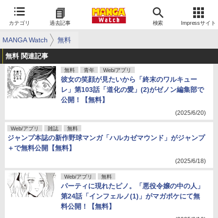
カテゴリ
過去記事
検索
Impressサイト
MANGA Watch
無料
無料 関連記事
無料
青年
Web/アプリ
彼女の笑顔が見たいから「終末のワルキュー
レ」第103話「道化の愛」(2)がゼノン編集部で
公開！【無料】
(2025/6/20)
Web/アプリ
雑誌
無料
ジャンプ本誌の新作野球マンガ「ハルカゼマウンド」がジャンプ
＋で無料公開【無料】
(2025/6/18)
Web/アプリ
無料
パーティに現れたピノ。「悪役令嬢の中の人」
第24話「インフェルノ(1)」がマガポケにて無
料公開！【無料】