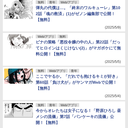
無料
青年
Web/アプリ
弾丸の代償は…。「終末のワルキューレ」第10
2話「魂の救済」(1)がゼノン編集部で公開！
【無料】
(2025/5/9)
Web/アプリ
無料
ピナの策略「悪役令嬢の中の人」第22話「だっ
てヒロインはくじけない(2)」がマガポケにて無
料公開！【無料】
(2025/5/5)
無料
Web/アプリ
青年
ここでヤるか。「だれでも抱けるキミが好き」
第60話「負け犬が」がヤンマガWebで公開！
【無料】
(2025/5/4)
無料
青年
Web/アプリ
今からオレたちは女子になる！「野原ひろし 昼
メシの流儀」第7話「パンケーキの流儀」公
開！【無料】