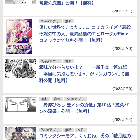
蕎麦の流儀」公開！【無料】
(2025/5/31)
Web/アプリ
無料
優しい世界で、また……。コミカライズ「悪役
令嬢の中の人」最終話後のエピローグがPixiv
コミックにて無料公開！【無料】
(2025/5/30)
Web/アプリ
無料
意味が分からないよ？ 「一勝千金」第51話
「本当に気持ち悪いよ♥」がマンガワンにて無
料公開【無料】
(2025/5/26)
無料
青年
Web/アプリ
「野原ひろし 昼メシの流儀」第10話「惣菜パ
ンの流儀」公開！【無料】
(2025/5/24)
Web/アプリ
無料
女性
コミックシーモア、くりおね。氏の「嘘月姫の