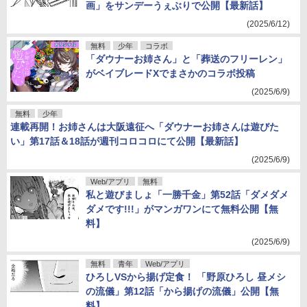
画」をサンデーうぇぶりで公開【最新話】
(2025/6/12)
無料
少年
コラボ
「ダウナーお姉さん」と「葬送のフリーレン」
がベイブレードXでまさかのコラボ投稿
(2025/6/9)
無料
少年
連載再開！お姉さんは大阪遠征へ「ダウナーお姉さんは遊びた
い」第17話＆18話が週刊コロコロにて公開【最新話】
(2025/6/9)
Web/アプリ
無料
私と遊びましょ「一勝千金」第52話「ダメダメ
ダメです!!!」がマンガワンにて無料公開【無
料】
(2025/6/9)
無料
青年
Web/アプリ
ひろしVSから揚げ定食！ 「野原ひろし 昼メシ
の流儀」第12話「から揚げの流儀」公開【無
料】