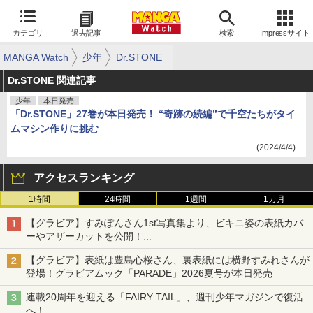
カテゴリ
過去記事
検索
Impressサイト
MANGA Watch
少年
Dr.STONE
Dr.STONE 関連記事
少年
本日発売
「Dr.STONE」27巻が本日発売！ “奇跡の続編”で千空たちがタイ
ムマシン作りに挑む
(2024/4/4)
アクセスランキング
1時間
24時間
1週間
1カ月
【グラビア】すみぽんさん1st写真集より、ビキニ姿の表紙カバ
ーやアザーカットを公開！
タイトルは「offcourt（オフコート）」に決定
【グラビア】表紙は豊島心桜さん、裏表紙には横野すみれさんが
登場！グラビアムック「PARADE」2026夏号が本日発売
連載20周年を迎える「FAIRY TAIL」、週刊少年マガジンで復活
へ！