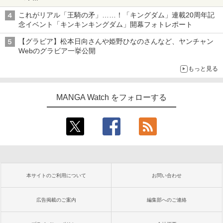
20周年特設記念サイトでは特別動画や真島ヒロ氏のコメントも
これがリアル「王騎の矛」……！「キングダム」連載20周年記
掲載
念イベント「キンキンキングダム」開幕フォトレポート
【グラビア】松本日向さんや姫野ひなのさんなど、ヤンチャン
Webのグラビア一挙公開
もっと見る
MANGA Watch をフォローする
本サイトのご利用について
お問い合わせ
広告掲載のご案内
編集部へのご連絡