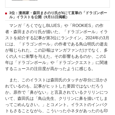
開！
コミックス最新巻は9月4日発売予定！
3位：漫画家・森田まさのり氏がXにて直筆の「ドラゴンボー
ル」イラストを公開（9月11日掲載）
マンガ「ろくでなしBLUES」や「ROOKIES」の作
者・森田まさのり氏が描いた、「ドラゴンボール」イラ
ストを紹介する記事が第3位にランクイン。2024年の3月
には、「ドラゴンボール」の作者である鳥山明氏の逝去
が報じられた。この訃報はマンガファンだけでなく、多
くの人々に衝撃を与えた。その影響もあるのか、この1
年は「ドラゴンボール」や「ドラゴンクエスト」に関連
するニュースの注目度が高かったように感じる。
また、このイラストは森田氏のタッチが存分に活かさ
れているのも、記事がヒットした要因ではないだろう
か。原作で「鼻がない」と言及されているクリリンにつ
いて、森田氏は「鳥山先生、クリリンに鼻を描いてしま
ってごめんなさい。」とコメント。イラストのインパク
トもさることながら、こういった小ネタがあったのも印