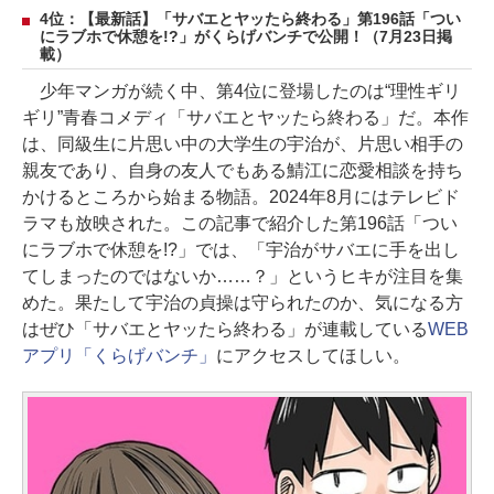
4位：【最新話】「サバエとヤッたら終わる」第196話「つい
にラブホで休憩を!?」がくらげバンチで公開！（7月23日掲
載）
少年マンガが続く中、第4位に登場したのは“理性ギリ
ギリ”青春コメディ「サバエとヤッたら終わる」だ。本作
は、同級生に片思い中の大学生の宇治が、片思い相手の
親友であり、自身の友人でもある鯖江に恋愛相談を持ち
かけるところから始まる物語。2024年8月にはテレビド
ラマも放映された。この記事で紹介した第196話「つい
にラブホで休憩を!?」では、「宇治がサバエに手を出し
てしまったのではないか……？」というヒキが注目を集
めた。果たして宇治の貞操は守られたのか、気になる方
はぜひ「サバエとヤッたら終わる」が連載している
WEB
アプリ「くらげバンチ」
にアクセスしてほしい。