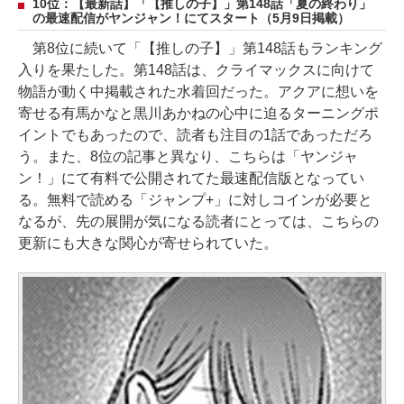
10位：【最新話】「【推しの子】」第148話「夏の終わり」
の最速配信がヤンジャン！にてスタート（5月9日掲載）
第8位に続いて「【推しの子】」第148話もランキング
入りを果たした。第148話は、クライマックスに向けて
物語が動く中掲載された水着回だった。アクアに想いを
寄せる有馬かなと黒川あかねの心中に迫るターニングポ
イントでもあったので、読者も注目の1話であっただろ
う。また、8位の記事と異なり、こちらは「ヤンジャ
ン！」にて有料で公開されてた最速配信版となってい
る。無料で読める「ジャンプ+」に対しコインが必要と
なるが、先の展開が気になる読者にとっては、こちらの
更新にも大きな関心が寄せられていた。