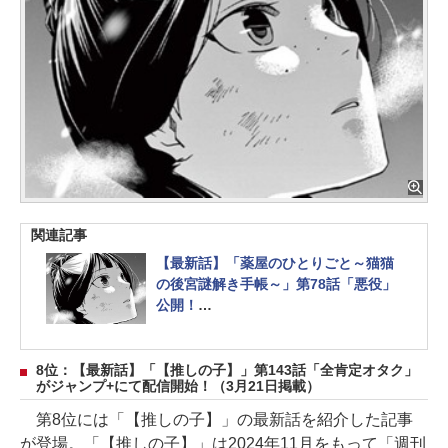
関連記事
【最新話】「薬屋のひとりごと～猫猫
の後宮謎解き手帳～」第78話「悪役」
公開！
遂に相見える壬氏と子昌
8位：【最新話】「【推しの子】」第143話「全肯定オタク」
がジャンプ+にて配信開始！（3月21日掲載）
第8位には「【推しの子】」の最新話を紹介した記事
が登場。「【推しの子】」は2024年11月をもって「週刊