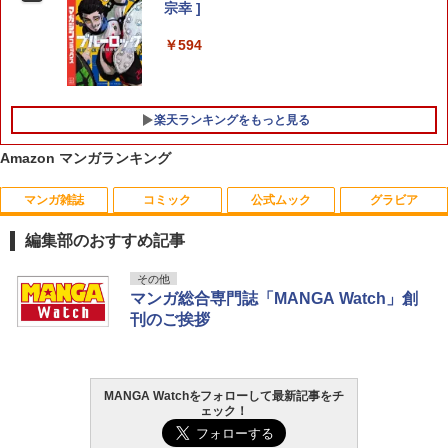
宗幸 ]
￥594
楽天ランキングをもっと見る
Amazon マンガランキング
マンガ雑誌
コミック
公式ムック
グラビア
魔法少女リリカルなのはEXCEEDS（3）
【中古コミック】思い、思われ、ふり、
THE KO 柴咲コウphoto book
1
1
1
（シリウスKC） [ 都築 真紀 ]
ふられ 全巻セット（全12巻セット・完
編集部のおすすめ記事
結） 咲坂伊緒
￥1,870
￥759
￥756
週刊少年サンデー 2026年36・37合併号
ビビビコミック 創刊記念号 ([実用品])
F.S.S. EPISODES of 40th MEMORIAL
日向坂46 藤嶌果歩 1st写真集 果実の歩
その他
1
1
1
1
（2026年8月5日発売号） [雑誌]
幅
マンガ総合専門誌「MANGA Watch」創
￥2,580
￥3,630
【特典】GIANNA Plus #11 cover 池崎
刊のご挨拶
2
￥379
￥2,640
理人＆木村柾哉(片観音ピンナップ)
キングダム 80 【電子書籍】[ 原泰久 ]
犬飼くんのシッポー恋するMOON DOG
2
2
スピンオフー 3 （花とゆめコミックスス
￥1,980
ペシャル） [ 山田 南平 ]
￥770
薬屋のひとりごと 17巻 (デジタル版ビッ
攻殻機動隊 (1) KCデラックス
2
2
MANGA Watchをフォローして最新記事をチ
グガンガンコミックス)
ェック！
COMIC快楽天 2026年 09月号 [雑誌]
髙野真央1st写真集 まおのこと、
￥770
2
2
￥1,650
￥770