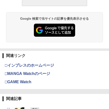
￥990
￥3,630
【特典】GIANNA HOMMES ISSUE05 c
3
over 本田響矢(B4サイズ両面フォトカー
ちいかわ なんか小さくてかわいいやつ
ド)
3
1日2回 7 （マーガレットコミックス） [
3
（8） 【電子書籍】[ ナガノ ]
いくえみ 綾 ]
Google 検索で当サイトの記事を優先表示させる
￥2,200
宇宙兄弟（４６） (モーニングコミック
呪術廻戦≡ 3 (ジャンプコミックス)
3
3
￥1,375
ス)
￥770
週刊少年マガジン 2026年36・37号[202
溝端葵 1st写真集 「あおいままで。」
3
3
￥572
6年8月5日発売] [雑誌]
￥1,131
￥3,630
【楽天ブックス限定特典】佐野勇斗写真
4
￥400
集「Here, Now!」(限定カバー) [ 佐野勇
時間停止勇者（22） 【電子書籍】[ 光永
4
しゅごキャラ！ ジュエルジョーカー
斗 ]
4
康則 ]
（2） 【電子書籍】[ PEACHーPIT ]
メイドインアビス (１５) (バンブーコミ
攻殻機動隊 (2) KCデラックス
￥3,300
4
4
関連リンク
￥792
ックス)
￥792
週刊少年マガジン 2026年35号[2026年7
伊藤彩沙 写真集 アヤサージュ
4
4
￥-
□インプレスのホームページ
月29日発売] [雑誌]
￥1,100
￥3,960
【楽天ブックス限定特典】教育番組 タマ
5
□MANGA Watchのページ
￥400
1st写真集 げんじつとうひ(トレーディン
【中古】 怪獣自衛隊 1-22巻 セット 井上
5
神様と初恋（1） （KC KISS） [ 和田
グカード1枚ランダム封入※全2種) [ もも
5
□GAME Watch
淳哉 [レンタル落ち] [コミック] [漫画]
こま ]
にくす ]
メダリスト（１５） (アフタヌーンコミ
五時
5
5
￥8,980
ックス)
￥792
￥3,520
【電子版】ガンダムエース ２０２６年
村重杏奈写真集「あんな」
5
5
￥1,870
関連記事
９月号 Ｎｏ．２８９ [雑誌]
￥869
￥3,300