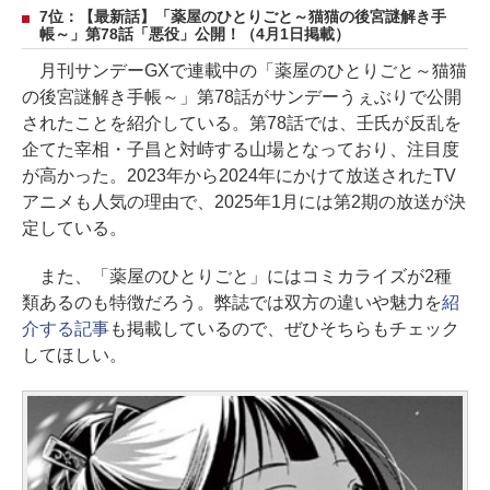
7位：【最新話】「薬屋のひとりごと～猫猫の後宮謎解き手
帳～」第78話「悪役」公開！（4月1日掲載）
月刊サンデーGXで連載中の「薬屋のひとりごと～猫猫
の後宮謎解き手帳～」第78話がサンデーうぇぶりで公開
されたことを紹介している。第78話では、壬氏が反乱を
企てた宰相・子昌と対峙する山場となっており、注目度
が高かった。2023年から2024年にかけて放送されたTV
アニメも人気の理由で、2025年1月には第2期の放送が決
定している。
また、「薬屋のひとりごと」にはコミカライズが2種
類あるのも特徴だろう。弊誌では双方の違いや魅力を
紹
介する記事
も掲載しているので、ぜひそちらもチェック
してほしい。