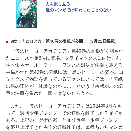
力を振り返る
他のマンガでは味わったことのない、
後ろ向きで人肌のぬるさを感じる湿っ
ぽいセリフたち
6位：「ヒロアカ」第40巻の表紙が公開！（3月21日掲載）
「僕のヒーローアカデミア」第40巻の書影が公開され
たニュースが第6位に登場。クライマックスに向け、死
柄木弔やオール・フォー・ワンとの対決が佳境を迎える
中描かれた第40巻の表紙には、黒いヒーローの姿が。コ
ミックスで物語を追っているファンにとっては、「表紙
の男の正体が一体誰なのか……」という期待感がこの記
事の注目を集めた一因ではないだろうか。
また、「僕のヒーローアカデミア」は2024年8月をも
って「週刊少年ジャンプ」での連載を終了した作品でも
ある。上記の「呪術廻戦」と並び長年「少年ジャンプ」
を盛り上げてきた両作の連載終了は、筆者もいちマンガ