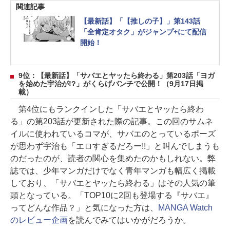
関連記事
【最新話】「【推しの子】」第143話
「全肯定オタク」がジャンプ+にて配信
開始！
9位：【最新話】「サバエとヤッたら終わる」第203話「ヨガ
を始めた宇治が!?」がくらげバンチで公開！（9月17日掲
載）
第4位にもランクインした「サバエとヤッたら終わ
る」の第203話が更新された際の記事。この回のサムネ
イルに使われているコマが、サバエのとっているポーズ
が思わず宇治も「エロすぎるだろー!!」と叫んでしまうも
のだったのが、読者の関心を集めたのかもしれない。弊
誌では、少年マンガだけでなく青年マンガも幅広く掲載
しており、「サバエとヤッたら終わる」はその人気の筆
頭となっている。「TOP10に2回も登場する『サバエ』
ってどんな作品？」と気になった方は、
MANGA Watch
のレビュー企画
を読んでみてはいかがだろうか。