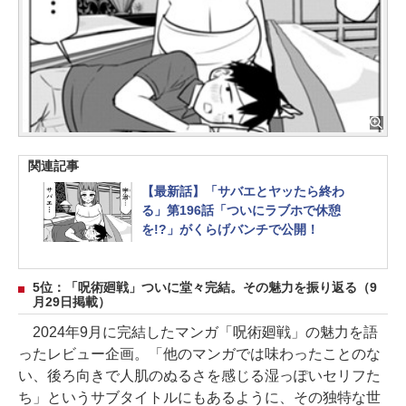
関連記事
【最新話】「サバエとヤッたら終わ
る」第196話「ついにラブホで休憩
を!?」がくらげバンチで公開！
5位：「呪術廻戦」ついに堂々完結。その魅力を振り返る（9
月29日掲載）
2024年9月に完結したマンガ「呪術廻戦」の魅力を語
ったレビュー企画。「他のマンガでは味わったことのな
い、後ろ向きで人肌のぬるさを感じる湿っぽいセリフた
ち」というサブタイトルにもあるように、その独特な世