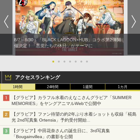
8/7～8/30：「BLACK LAGOON×HUB」コラボ第2弾開
催決定！「悪党たちの休日」がテーマに
●
●
●
●
●
●
●
アクセスランキング
1時間
24時間
1週間
1カ月
【グラビア】カラフル水着のえなこさんグラビア「SUMMER
MEMORIES」をヤングアニマルWebで公開中
【グラビア】ファン待望の約2年ぶり水着ショットも収録「椛島
光 2nd写真集 Ortensia」予約受付開始
10月30日発売
【グラビア】中田花奈さんの誕生日に、3rd写真集
「Bougainvillea」の書影を公開