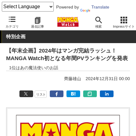
Powered by
Translate
MANGA Watch
その他
カテゴリ
過去記事
検索
Impressサイト
特別企画
【年末企画】2024年はマンガ完結ラッシュ！
MANGA Watch初となる年間PVランキングを発表
1位はあの魔法使いのお話
齊藤雄山
2024年12月31日 00:00
リスト