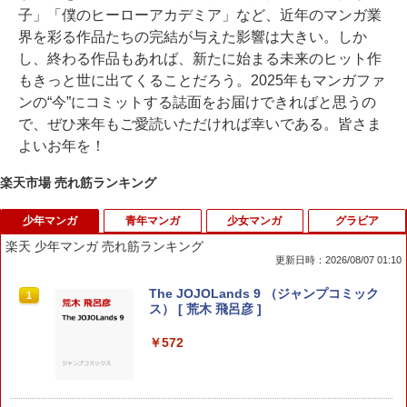
子」「僕のヒーローアカデミア」など、近年のマンガ業
界を彩る作品たちの完結が与えた影響は大きい。しか
し、終わる作品もあれば、新たに始まる未来のヒット作
もきっと世に出てくることだろう。2025年もマンガファ
ンの“今”にコミットする誌面をお届けできればと思うの
で、ぜひ来年もご愛読いただければ幸いである。皆さま
よいお年を！
楽天市場 売れ筋ランキング
少年マンガ
青年マンガ
少女マンガ
グラビア
楽天 少年マンガ 売れ筋ランキング
更新日時：2026/08/07 01:10
The JOJOLands 9 （ジャンプコミック
1
ス） [ 荒木 飛呂彦 ]
￥572