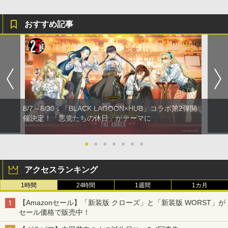
おすすめ記事
8/7～8/30：「BLACK LAGOON×HUB」コラボ第2弾開
催決定！「悪党たちの休日」がテーマに
●
●
●
●
●
●
●
アクセスランキング
1時間
24時間
1週間
1カ月
【Amazonセール】「新装版 クローズ」と「新装版 WORST」が
セール価格で販売中！