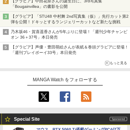
【グラビア】中田花奈さんの誕生日に、3rd写真集
「Bougainvillea」の書影を公開
【グラビア】「STU48 中村舞 2nd写真集（仮）」先行カット第2
弾を公開！ドキッとするランジェリーカットなど新たな挑戦
乃木坂46・賀喜遥香さんが5年ぶりに登場！「週刊少年チャンピ
オン 36＋37号」本日発売
【グラビア】声優・豊田萌絵さんが表紙＆巻頭グラビアに登場！
「週刊プレイボーイ33号」本日発売
もっと見る
MANGA Watch をフォローする
Special Site
マウス、RTX 5060 Ti搭載ゲーミングPCが7万