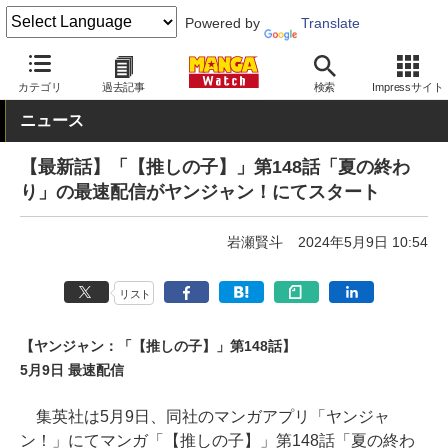
Powered by
Translate
MANGA Watch
青年
【推しの子】
カテゴリ
過去記事
検索
Impressサイト
ニュース
【最新話】「【推しの子】」第148話「夏の終わ
り」の最速配信がヤンジャン！にてスタート
岩瀬賢斗
2024年5月9日 10:54
リスト
【ヤンジャン：「【推しの子】」第148話】
5月9日 最速配信
集英社は5月9日、同社のマンガアプリ「ヤンジャ
ン！」にてマンガ「【推しの子】」第148話「夏の終わ