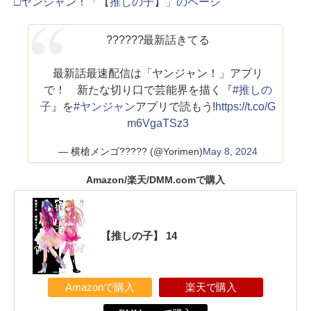
□
ヤンジャン！「【推しの子】」のページ
??????最新話きてる
最新話最速配信は「ヤンジャン！」アプリ
で！ 新たな切り口で芸能界を描く『
#推しの
子
』を
#ヤンジャン
アプリで読もう!
https://t.co/G
m6VgaTSz3
— 横槍メンゴ????? (@Yorimen)
May 8, 2024
Amazon/楽天/DMM.comで購入
【推しの子】 14
Amazonで購入
楽天で購入