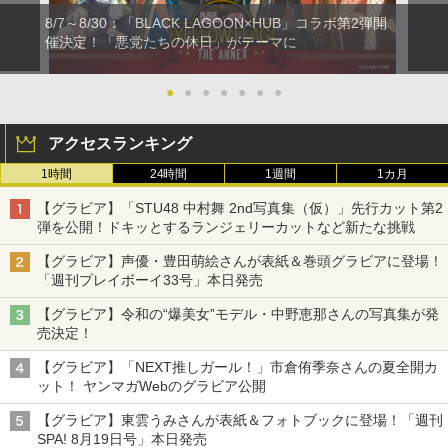
8/7～8/30：「BLACK LAGOON×HUB」コラボ第2弾開
催決定！「悪党たちの休日」がテーマに
●
●
●
●
●
●
●
アクセスランキング
1時間
24時間
1週間
1カ月
【グラビア】「STU48 中村舞 2nd写真集（仮）」先行カット第2
弾を公開！ドキッとするランジェリーカットなど新たな挑戦
【グラビア】声優・豊田萌絵さんが表紙＆巻頭グラビアに登場！
「週刊プレイボーイ33号」本日発売
【グラビア】令和の“爆美女”モデル・中野恵那さんの写真集が発
売決定！
【グラビア】「NEXT推しガール！」市倉侑季奈さんの夏全開カ
ット！ ヤンマガWebのグラビア公開
【グラビア】東雲うみさんが表紙＆フォトブックに登場！「週刊
SPA! 8月19日号」本日発売