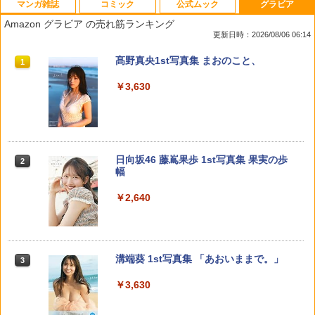
マンガ雑誌
コミック
公式ムック
グラビア
怪物事変 25 【電子書籍】[ 藍本松 ]
税金で買った本（18） （ヤンマガKCス
ひかえめに言っても、これは愛（9）
1
1
1
ペシャル） [ ずいの ]
（KC デザート） [ 藤もも ]
Amazon グラビア の売れ筋ランキング
更新日時：2026/08/06 06:14
￥572
￥792
￥594
週刊少年マガジン 2026年35号[2026年7
薬屋のひとりごと 17巻 (デジタル版ビッ
F.S.S. EPISODES of 40th MEMORIAL
髙野真央1st写真集 まおのこと、
1
1
1
1
月29日発売] [雑誌]
グガンガンコミックス)
￥3,630
￥3,630
￥400
￥770
HUNTER×HUNTER モノクロ版 39 【電
伍と碁（7） 【電子書籍】[ 蓮尾トウト ]
春の嵐とモンスター 10 （花とゆめコミ
2
2
2
子書籍】[ 冨樫義博 ]
ックス） [ ミユキ 蜜蜂 ]
￥792
攻殻機動隊 (1) KCデラックス
2
￥572
￥594
【電子版】ガンダムエース ２０２６年
宇宙兄弟（４６） (モーニングコミック
日向坂46 藤嶌果歩 1st写真集 果実の歩
2
2
2
￥1,650
９月号 Ｎｏ．２８９ [雑誌]
ス)
幅
￥800
￥1,131
￥2,640
黄泉のツガイ（13） （ガンガンコミック
税金で買った本（20） 【電子書籍】[ ず
わたしの恋のはじめかた（4） （KC デ
3
3
3
ス） [ 荒川弘 ]
いの ]
ザート） [ 森沢 こまり ]
呪術廻戦≡ 3 (ジャンプコミックス)
3
￥589
￥792
￥594
ヤングマガジン 2026年36・37号 [2026
メダリスト（１５） (アフタヌーンコミ
溝端葵 1st写真集 「あおいままで。」
3
3
3
￥572
年8月3日発売] [雑誌]
ックス)
￥3,630
￥510
￥869
憂国のモリアーティ 23 （ジャンプコミ
平成敗残兵すみれちゃん（11） 【電子書
わたしの恋のはじめかた（3） （KC デ
4
4
4