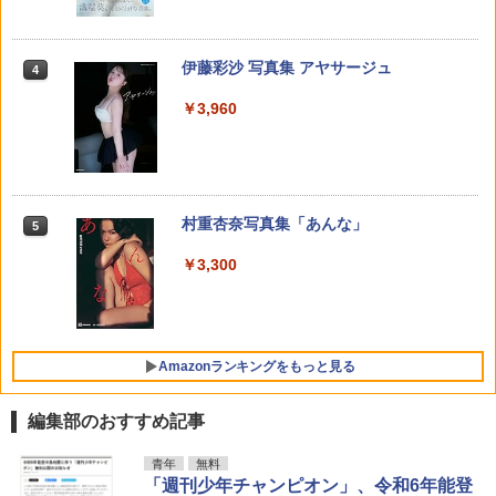
ックス） [ 三好 輝 ]
籍】[ 里見U ]
ザート） [ 森沢 こまり ]
五時
4
￥616
￥792
￥594
週刊少年ジャンプ (34号)
メイドインアビス (１５) (バンブーコミ
伊藤彩沙 写真集 アヤサージュ
4
4
4
￥1,870
ックス)
￥320
￥3,960
￥1,090
弱虫ペダル 102 （少年チャンピオン・
「壇蜜」（3） 【電子書籍】[ 清野とお
わたしの恋のはじめかた（2） （KC デ
5
5
5
コミックス） [ 渡辺航 ]
る ]
ザート） [ 森沢 こまり ]
攻殻機動隊 (2) KCデラックス
5
￥649
￥792
￥594
週刊少年サンデー 2026年35号（2026年
異世界居酒屋「のぶ」(22) (角川コミッ
村重杏奈写真集「あんな」
5
5
5
￥-
7月29日発売号） [雑誌]
クス・エース)
￥3,300
￥379
￥832
Amazonランキングをもっと見る
編集部のおすすめ記事
青年
無料
「週刊少年チャンピオン」、令和6年能登