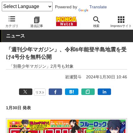
Powered by
Translate
MANGA Watch
少年
カテゴリ
過去記事
検索
Impressサイト
ニュース
「週刊少年マガジン」、令和6年能登半島地震を受
け4号分を無料公開
「別冊少年マガジン」2月号も対象
岩瀬賢斗
2024年1月30日 10:46
リスト
1月30日 発表