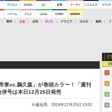
青年
少女
女性
BL/TL
グラビア
漫画家
無料
フ
1
外伝 帝東vs.鵜久森」が巻頭カラー！「週刊
併号は本日12月25日発売
今藤祐馬
2024年12月25日 13:01