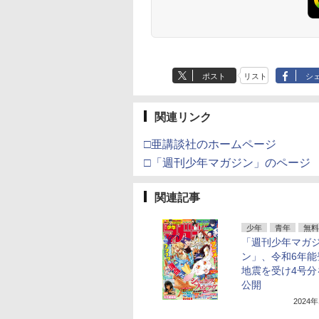
ポスト
リスト
シ
関連リンク
□亜講談社のホームページ
□「週刊少年マガジン」のページ
関連記事
少年
青年
無料
「週刊少年マガ
ン」、令和6年能
地震を受け4号分
公開
2024