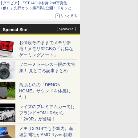
【グラビア】「STU48 中村舞 2nd写真集
（仮）」先行カット第2弾を公開！ドキッとす
るランジェリーカットなど新たな挑戦
もっと見る
Special Site
お値段そのままでメモリ倍
増！メモリ32GBの「お得な
ゲーミングノート」
ソニーミラーレス一眼の大特
集！ 見どころ記事まとめ
鳥肌ものの「DENON
HOME」サウンドを体感し
た！
レイズのプレミアムカー向け
ブランドHOMURAから
「2×9R」が登場！
メモリ32GBでも予算内。産
経新聞社がAMD Ryzen搭載