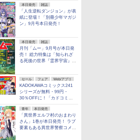
本日発売
雑誌
「人生逆転ダンジョン」が表
紙に登場！「別冊少年マガジ
ン」9月号本日発売！
本日発売
雑誌
月刊「ムー」9月号が本日発
売！ 総力特集は「知られざ
る死後の世界『霊界宇宙』の
謎」特別企画は「西郷隆盛の
不死伝説」
セール
フェア
Web/アプリ
KADOKAWAコミックス241
シリーズが無料・99円・
30％OFFに！「カドコミフ
ェア 2026」第2弾が開催中！
青年
本日発売
「異世界エルフ村のおまわり
さん」1巻が本日発売！ ラブ
要素もある異世界警察コメデ
ィ