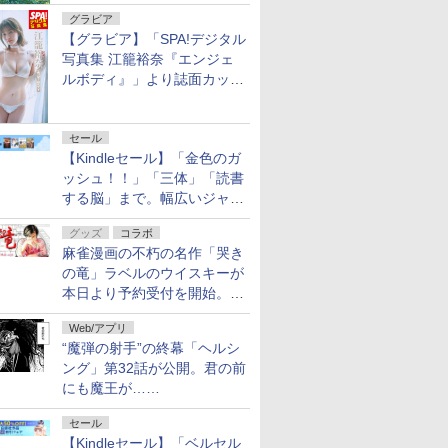
グラビア
【グラビア】「SPA!デジタル
写真集 江籠裕奈『エンジェ
ルボディ』」より誌面カット
を公開！
セール
【Kindleセール】「金色のガ
ッシュ！！」「三体」「読書
する脳」まで。幅広いジャン
ルの電子書籍が最大65％オ
グッズ
コラボ
フ！「Kindle本サマーセー
麻雀漫画の不朽の名作「哭き
ル」第2弾が開催中！
の竜」ラベルのウイスキーが
本日より予約受付を開始。8
月16日まで
Web/アプリ
“魔弾の射手”の終幕「ヘルシ
ング」第32話が公開。君の前
にも魔王が……
セール
【Kindleセール】「ベルセル