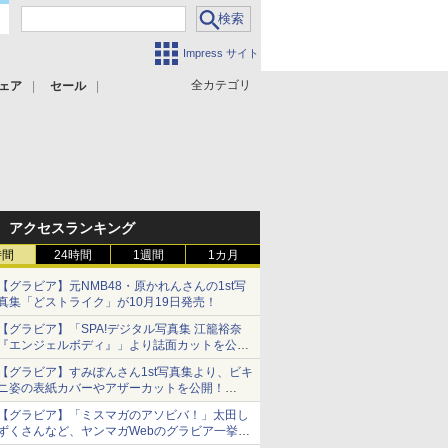
Impress サイト
全カテゴリ
ェア
セール
アクセスランキング
時間
24時間
1週間
1カ月
【グラビア】元NMB48・原かれんさんの1st写
真集「どストライク」が10月19日発売！
【グラビア】「SPA!デジタル写真集 江籠裕奈
『エンジェルボディ』」より誌面カットを公
開！
【グラビア】すみぽんさん1st写真集より、ビキ
ニ姿の表紙カバーやアザーカットを公開！
タイトルは「offcourt（オフコート）」に決定
【グラビア】「ミスマガのアソビバ！」太田し
ずくさんなど、ヤンマガWebのグラビア一挙公
開！