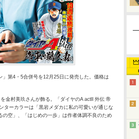
第4・5合併号を12月25日に発売した。価格は
村美玖さんが飾る。「ダイヤのA actII 外伝 帝
センターカラーは「黒岩メダカに私の可愛いが通じな
るの空」、「はじめの一歩」は作者体調不良のため