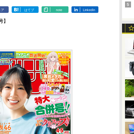
ェア
はてブ
note
LinkedIn
号】