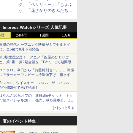
ク」「ペリリュー」「じょふ
う」「花ざかりのきみたち
へ」などが最大50％オフ！
「白泉社 夏の大割引セー
Impress Watchシリーズ 人気記事
ル」が開催中！
時間
24時間
1週間
1カ月
東映の歴代オープニング映像がカプセルトイ
に。全5種で8月下旬発売
第3期放送記念！ アニメ「薬屋のひとりご
と」第1期・第2期全話を「TVer」にて期間限定
で順次無料配信開始
ユニクロ、今日から「お盆特別セール」。涼感
シアサッカーワンピース待望値下げ、撥水ギア
ショーツは1990円に
Amazon、ウイスキー「フロム・ザ・バレル」
が“4402円”で再び登場！
はやぶさ50％オフの「新幹線eチケット（トク
だ値スペシャル28）」発売。秋冬乗車分、えき
ねっと限定
もっと見る
夏のイベント特集！