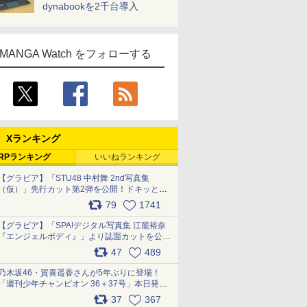
dynabookを2千台導入
MANGA Watch をフォローする
Xランキング
RPランキング
いいねランキング
【グラビア】「STU48 中村舞 2nd写真集
（仮）」先行カット第2弾を公開！ドキッとす
るランジェリーカットなど新たな挑戦
79
1741
pic.x.com/9uvxXReveK
【グラビア】「SPA!デジタル写真集 江籠裕奈
『エンジェルボディ』」より誌面カットを公
開！ pic.x.com/Yl52UEMoko
47
489
乃木坂46・賀喜遥香さんが5年ぶりに登場！
「週刊少年チャンピオン 36＋37号」本日発
売 pic.x.com/2Mo85ZlRvK
37
367