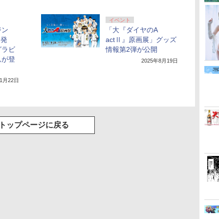
イベント
ジン
「大『ダイヤのA
日発
actⅡ』原画展」グッズ
グラビ
情報第2弾が公開
んが登
2025年8月19日
年1月22日
トップページに戻る