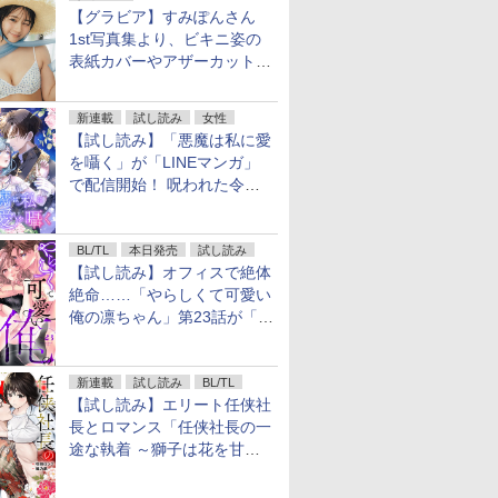
【グラビア】すみぽんさん
1st写真集より、ビキニ姿の
表紙カバーやアザーカットを
公開！
新連載
試し読み
女性
【試し読み】「悪魔は私に愛
を囁く」が「LINEマンガ」
で配信開始！ 呪われた令嬢×
執着深い司祭のダークファン
タジー
BL/TL
本日発売
試し読み
【試し読み】オフィスで絶体
絶命……「やらしくて可愛い
俺の凛ちゃん」第23話が「コ
ミックシーモア」で先行配
信！
新連載
試し読み
BL/TL
【試し読み】エリート任侠社
長とロマンス「任侠社長の一
途な執着 ～獅子は花を甘く
愛する～」をメチャコミで先
行配信開始