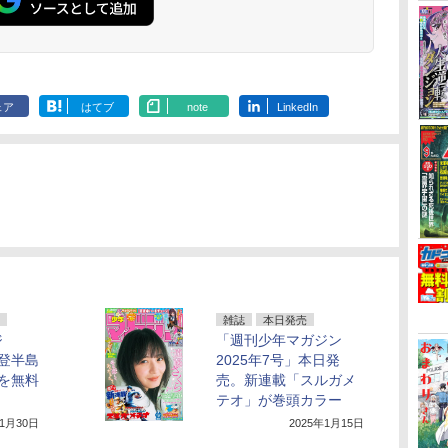
ェア
はてブ
note
LinkedIn
雑誌
本日発売
ジ
「週刊少年マガジン
登半島
2025年7号」本日発
を無料
売。新連載「スルガメ
テオ」が巻頭カラー
年1月30日
2025年1月15日