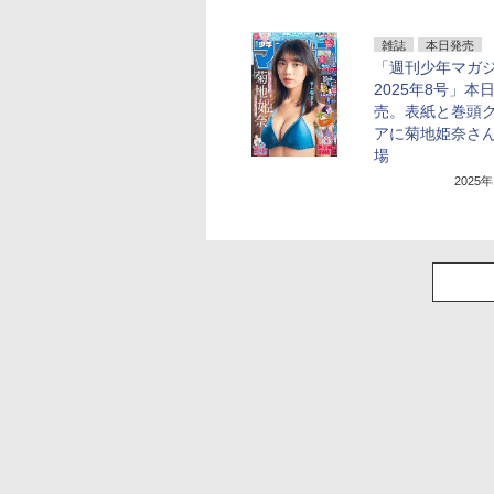
雑誌
本日発売
「週刊少年マガ
2025年8号」本
売。表紙と巻頭
アに菊地姫奈さ
場
2025