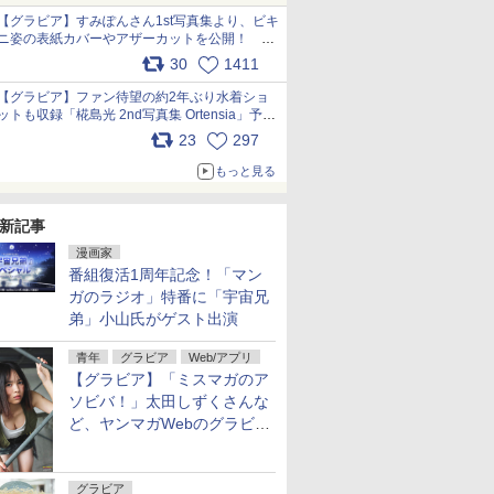
【グラビア】すみぽんさん1st写真集より、ビキ
ニ姿の表紙カバーやアザーカットを公開！ タ
イトルは「offcourt（オフコート）」に決定
30
1411
pic.x.com/xkV2ODhORh
【グラビア】ファン待望の約2年ぶり水着ショ
ットも収録「椛島光 2nd写真集 Ortensia」予約
受付開始 10月30日発売
23
297
pic.x.com/9nJQY0jUYz
もっと見る
新記事
漫画家
番組復活1周年記念！「マン
ガのラジオ」特番に「宇宙兄
弟」小山氏がゲスト出演
青年
グラビア
Web/アプリ
【グラビア】「ミスマガのア
ソビバ！」太田しずくさんな
ど、ヤンマガWebのグラビア
一挙公開！
グラビア