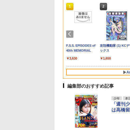
10
10
10
1
1
1
2
2
2
りました！入間く
死なないステラ姫
千円以上送料無
月刊少年マガジン 2026
終末のハーレム ファン
トナリはなにを食う人
銀の匙 Silver
【3千円以上送料無料】
アシガール 15 【電子
【送料無料】まっさら
魔入りました！入間
ちいかわ なんか小
アシガール 14 【電
【送料無料】可憐 乃
僕同盟のゲーム
） 【電子書籍】[ 光
夏目友人帳 32／緑
年9月号 [2026年8月6日
タジア セミカラー版
ぞ ほろよい 15 （花と
Spoon（14） 【電子書
東京喰種(トーキョーグ
書籍】[ 森本梢子 ]
乃木坂46賀喜遥香1st写
ん 51 （少年チャ
くてかわいいやつ（
書籍】[ 森本梢子 ]
坂46遠藤さくら1st
1 （少年チャンピ
則 ]
き
発売] 【電子書籍】[ 藤
18 【電子書籍】[ LINK
ゆめコミックススペシ
籍】[ 荒川弘 ]
ール)〈zakki〉／石田
真集／菊地泰久／賀喜
オン・コミックス） 
【電子書籍】[ ナガノ
集／須江隆治／遠藤
￥460
￥460
・コミックス） [
あきなか ]
]
ャル） [ ふじつか 雪 ]
スイ
遥香
西修 ]
くら
9
2
4
￥700
￥836
￥594
￥583
￥660
￥2,200
￥594
￥1,375
￥2,400
]
少年ジャンプ (34
NTER×HUNTER モ
ビマガジン特別編
ビッグコミックオリジ
九条の大罪（１７）
『負けヒロインが多す
週刊少年サンデー 2026
ビビビコミック 創刊記
F.S.S. EPISODES of
週刊少年マガジン 20
薬屋のひとりごと 1
攻殻機動隊 (1) KC
ロ版 39 (ジャンプ
ウルトラマンシリー
ナル 2026年16号
(ビッグコミックス)
ぎる!』アニメ公式ガイ
年36・37合併号（2026
念号 ([実用品])
40th MEMORIAL
年36・37号[2026年
(デジタル版ビッグガ
ックス
ックスDIGITAL)
0周年記念 全ウルト
（2026年8月5日発売)
ド (原画集・イラスト
年8月5日発売号） [雑
5日発売] [雑誌]
ガンコミックス)
0
￥759
￥-
￥3,630
￥1,650
ン記録大鑑
[雑誌]
ブック)
誌]
2
,500
￥510
￥3,520
￥379
￥400
￥770
A
編集部のおすすめ記事
10
1
2
少年
本
「週刊少
は高橋留