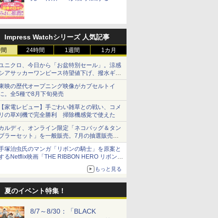
断のロールプレイ
Impress Watchシリーズ 人気記事
時間
24時間
1週間
1カ月
ユニクロ、今日から「お盆特別セール」。涼感
シアサッカーワンピース待望値下げ、撥水ギア
ショーツは1990円に
東映の歴代オープニング映像がカプセルトイ
に。全5種で8月下旬発売
【家電レビュー】手ごわい雑草との戦い、コメ
リの草刈機で完全勝利 掃除機感覚で使えた
カルディ、オンライン限定「ネコバッグ＆タン
ブラーセット」を一般販売。7月の抽選販売の
当選無効分
手塚治虫氏のマンガ「リボンの騎士」を原案と
するNetflix映画「THE RIBBON HERO リボンヒ
ーロー」本日配信開始
もっと見る
夏のイベント特集！
8/7～8/30：「BLACK