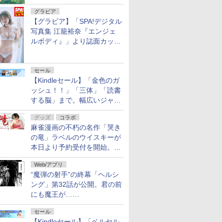
7
7
7
8
8
8
9
9
9
10
10
10
グラビア
【グラビア】「SPA!デジタル
写真集 江籠裕奈『エンジェ
 17 【電
7） 【電
0 【電子
【送料無料】〔予約〕
【送料無料】〔予約〕
アシガール 9 【電子書
龍と苺（29） （少年サ
キングダム 80 （ヤン
アシガール 16 【電子
魔入りました！入間く
絶対死なないステラ姫
【3千円以上送料無
月刊少年マガ
終末のハー
トナリはな
ルボディ』」より誌面カット
達哉 ]
昌平 ]
子 ]
あおざくら 防衛大学校
キングダム 80
籍】[ 森本梢子 ]
ンデーコミックス） [
グジャンプコミック
書籍】[ 森本梢子 ]
ん 僕同盟のゲーム
（6） 【電子書籍】[ 光
料】夏目友人帳 32／緑
年9月号 [2
タジア セ
ぞ ほろよい
を公開！
物語 37
柳本 光晴 ]
ス） [ 原 泰久 ]
道 1 （少年チャンピ
永康則 ]
川ゆき
発売] 【電
18 【電子書
ゆめコミッ
￥770
￥460
￥523
オン・コミックス） [
あきなか ]
]
ャル） [ ふ
￥627
￥627
￥770
￥649
￥792
￥594
￥700
￥836
￥594
セール
西修 ]
 2026年
「のぶ」
カ 全7
週刊ビッグコミックス
ONE PIECE モノクロ
キャラクターイラスト
週刊少年チャンピオン
キングダム 80 (ヤング
女子高生除霊師アカネ!
週刊少年ジャンプ (34
HUNTER×HUNTER モ
テレビマガジン特別編
ビッグコミ
九条の大罪
『負けヒロ
【Kindleセール】「金色のガ
26年8月3
コミックス・
ト「トル
ピリッツ 2026年36・
版 115 (ジャンプコミッ
の演出大事典
2026年36+37号 [雑誌]
ジャンプコミックス)
4 (ヤングジャンプコミ
号)
ノクロ版 39 (ジャンプ
集 ウルトラマンシリー
ナル 2026
(ビッグコ
ぎる!』ア
ッシュ！！」「三体」「読書
ージョ
37合併号【デジタル版
クスDIGITAL)
(ILLUSTRATION
ックス)
コミックスDIGITAL)
ズ60周年記念 全ウルト
（2026年
ド (原画
する脳」まで。幅広いジャン
￥400
￥770
￥320
￥759
限定グラビア増量｢東雲
MASTER CLASS)
ラマン記録大鑑
[雑誌]
ブック)
￥510
￥594
￥2,970
￥792
￥572
￥16,500
￥510
￥3,520
ルの電子書籍が最大65％オ
うみ」】（2026年8月3
グッズ
コラボ
フ！「Kindle本サマーセー
日発売号） [雑誌]
麻雀漫画の不朽の名作「哭き
ル」第2弾が開催中！
の竜」ラベルのウイスキーが
本日より予約受付を開始。8
月16日まで
7
8
9
10
Web/アプリ
“魔弾の射手”の終幕「ヘルシ
ング」第32話が公開。君の前
にも魔王が……
セール
【Kindleセール】「ベルセル