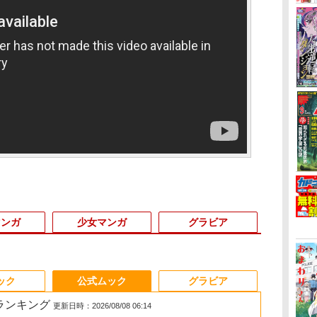
マンガ
少女マンガ
グラビア
3
3
3
3
4
4
4
4
5
5
5
5
6
6
6
ック
公式ムック
グラビア
筋ランキング
更新日時：2026/08/08 06:14