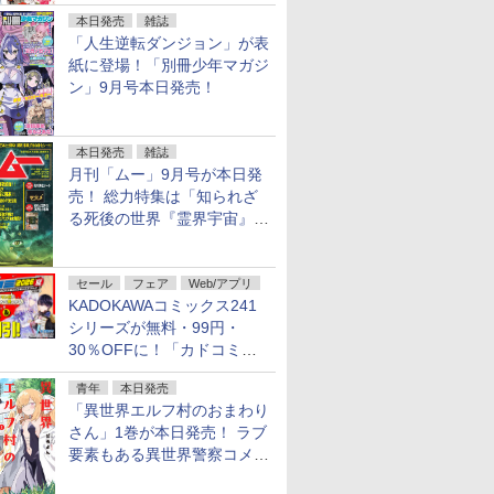
行配信開始
本日発売
雑誌
「人生逆転ダンジョン」が表
紙に登場！「別冊少年マガジ
ン」9月号本日発売！
本日発売
雑誌
月刊「ムー」9月号が本日発
売！ 総力特集は「知られざ
る死後の世界『霊界宇宙』の
謎」特別企画は「西郷隆盛の
不死伝説」
セール
フェア
Web/アプリ
KADOKAWAコミックス241
シリーズが無料・99円・
30％OFFに！「カドコミフ
ェア 2026」第2弾が開催中！
青年
本日発売
「異世界エルフ村のおまわり
7
7
7
8
8
8
9
9
9
10
10
10
さん」1巻が本日発売！ ラブ
要素もある異世界警察コメデ
ィ