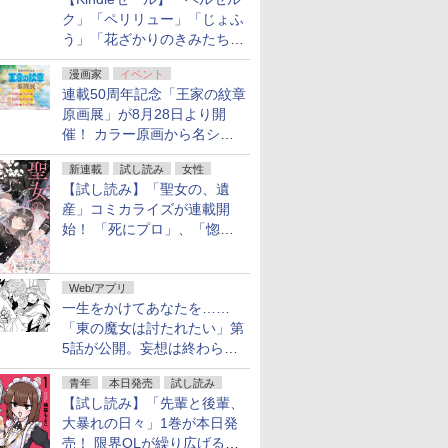
ミアム
井口裕香写真集
【特別版】PRODUCE
七瀬なな 1st写真集
佐々木希フ
ク」「ペリリュー」「じょふ
限定版】
『cappuccino』
101 JAPAN 新世界
『みつめて。』
イ Natural
う」「花ざかりのきみたち
FAN BOOK PLUS 限定
へ」などが最大50％オフ！
￥3,850
￥3,410
￥2,200
カバーver.
漫画家
イベント
￥2,400
「白泉社 夏の大割引セー
連載50周年記念「王家の紋章
ル」が開催中！
原画展」が8月28日より開
催！ カラー原画から名シー
ンの原稿まで
新連載
試し読み
女性
【試し読み】「聖女の、遺
産」コミカライズが連載開
始！ 「死にプロ」、「惚れ
魔女」作者による異世界ロマ
ンス
Web/アプリ
一生をかけてあなたを……
「東の魔女は討たれたい」第
5話が公開。妄想は終わらな
い
青年
本日発売
試し読み
【試し読み】「先輩と後輩、
大暴れの日々」1巻が本日発
売！ 限界OLが繰り広げる禁