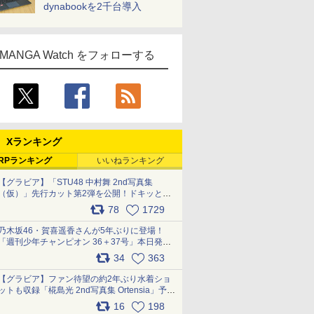
dynabookを2千台導入
MANGA Watch をフォローする
Xランキング
RPランキング
いいねランキング
【グラビア】「STU48 中村舞 2nd写真集
（仮）」先行カット第2弾を公開！ドキッとす
るランジェリーカットなど新たな挑戦
78
1729
pic.x.com/9uvxXReveK
乃木坂46・賀喜遥香さんが5年ぶりに登場！
「週刊少年チャンピオン 36＋37号」本日発
売 pic.x.com/2Mo85ZlRvK
34
363
【グラビア】ファン待望の約2年ぶり水着ショ
ットも収録「椛島光 2nd写真集 Ortensia」予約
受付開始 10月30日発売
16
198
pic.x.com/9nJQY0jUYz