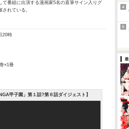
て番組に出演する漫画家5名の直筆サイン入りグ
催されている。
日20時
最
巻×1冊
ANGA甲子園」第１話?第６話ダイジェスト】