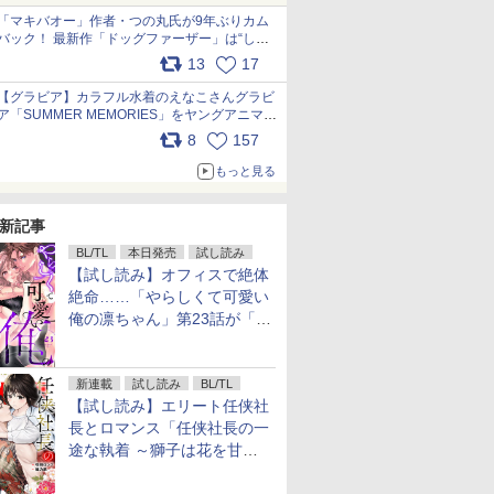
「マキバオー」作者・つの丸氏が9年ぶりカム
バック！ 最新作「ドッグファーザー」は“しゃ
べらない動物”とのリアルな暮らしを描く 「も
13
17
うこれ以上の幸せはない」……一緒に暮らす愛
犬たちへ… pic.x.com/hEr88DgVyD
【グラビア】カラフル水着のえなこさんグラビ
ア「SUMMER MEMORIES」をヤングアニマル
Webで公開中 pic.x.com/wdmmjZ7DnV
8
157
もっと見る
新記事
BL/TL
本日発売
試し読み
【試し読み】オフィスで絶体
絶命……「やらしくて可愛い
俺の凛ちゃん」第23話が「コ
ミックシーモア」で先行配
信！
新連載
試し読み
BL/TL
【試し読み】エリート任侠社
長とロマンス「任侠社長の一
途な執着 ～獅子は花を甘く
愛する～」をメチャコミで先