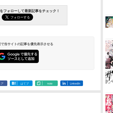
ま
溝端葵 1st写真集 「あ
伊藤彩沙 写真集 アヤ
村重杏奈写真集「あん
永瀬廉 プレ
おいままで。」
サージュ
な」
BOX【初回
tchをフォローして最新記事をチェック！
(仮)
￥3,630
￥3,822
￥3,300
￥8,800
 検索で当サイトの記事を優先表示させる
ェア
はてブ
note
LinkedIn