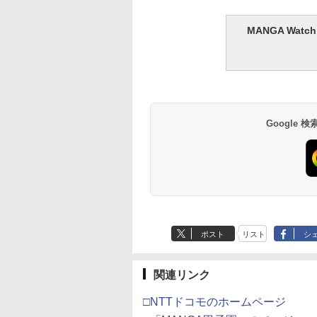
なな 1st写真集
佐々木希フォトエッセ
日向坂46 藤嶌果歩 1st
髙野真央1st写真集 
つめて。』
イ Natural
写真集 果実の歩幅
おのこと、
MANGA Wa
410
￥2,200
￥2,640
￥3,630
Google
ポスト
リスト
シ
関連リンク
□NTTドコモのホームページ