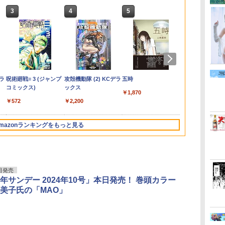
3
3
3
4
4
4
5
5
5
6
6
6
く
さ
子
木
トニカクカワイイ
ちいかわ なんか小さ
アシガール 13 【電子
【楽天ブックス限定特
杖と剣のウィストリア
【3千円以上送料無
アシガール 12 【電子
MAZZEL 1st
ブルーロック（40）
【中古】重版出来！
アシガール 11 【電子
永瀬廉 プレミアム
SPY×FAMILY
九条の大罪（1
アシガール 1
ンピ
8）
写真
（37） （少年サンデー
くてかわいいやつ（7）
書籍】[ 森本梢子 ]
典】雨宮翔1st写真集
（16） （講談社コミッ
料】Disney Twisted-
書籍】[ 森本梢子 ]
photobook with
（講談社コミックス）
コミック 全20巻セッ
書籍】[ 森本梢子 ]
BOX【初回限定版】
子書籍】[ 遠藤
子書籍】[ 真鍋
書籍】[ 森本梢
[
 ]
さ
コミックス） [ 畑健二
【電子書籍】[ ナガノ ]
翔想(複製メッセージ入
クス） [ 大森 藤ノ ]
Won 3
ZEAL [ MAZZEL ]
[ 金城 宗幸 ]
ト（コミック） 全巻セ
（仮） [ 永瀬廉 ]
￥460
￥460
￥460
￥606
￥759
￥460
郎 ]
り大判生写真（2L判）)
ット
￥594
￥1,375
￥3,630
￥594
￥809
￥4,950
￥594
￥2,640
￥8,800
[ 雨宮翔 ]
26
7巻
デラ
COMIC快楽天 2026年
メイドインアビス (１
呪術廻戦≡ 3 (ジャンプ
週刊少年マガジン 2026
宇宙兄弟（４６） (モ
攻殻機動隊 (2) KCデラ
【電子版】ガンダムエ
メダリスト（１５）
五時
ヤングマガジン
異世界居酒屋
風の谷のナウシ
8月
ン
09月号 [雑誌]
５) (バンブーコミック
コミックス)
年35号[2026年7月29日
ーニングコミックス)
ックス
ース ２０２６年９月
(アフタヌーンコミック
36・37号 [20
(22) (角川
巻箱入りセッ
￥1,870
ス)
発売] [雑誌]
号 Ｎｏ．２８９ [雑
ス)
日発売] [雑誌]
エース)
メキア戦役バ
￥990
￥572
￥1,131
￥2,200
誌]
ン」
￥1,090
￥400
￥800
￥869
￥510
￥832
￥4,367
mazonランキングをもっと見る
3
4
5
6
日発売
年サンデー 2024年10号」本日発売！ 巻頭カラー
美子氏の「MAO」