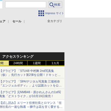
Impress サイト
全カテゴリ
ェア
セール
アクセスランキング
時間
24時間
1週間
1カ月
【グラビア】「STU48 中村舞 2nd写真集
（仮）」先行カット第2弾を公開！ドキッとす
るランジェリーカットなど新たな挑戦
【グラビア】「SPA!デジタル写真集 江籠裕奈
『エンジェルボディ』」より誌面カットを公
開！
【グラビア】元NMB48・原かれんさんの1st写
真集「どストライク」が10月19日発売！
【試し読み】エリート任侠社長とロマンス「任
侠社長の一途な執着 ～獅子は花を甘く愛する
～」をメチャコミで先行配信開始