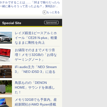
ホテルですることは……「30まで独りだったら
一緒に暮らそうって言ったよね？」第8話が無
料公開。一緒にお風呂！
もっと見る
Special Site
レイズ鍛造1ピースアルミホ
イール「CE28 N-plus」軽量
なままに剛性を向上
お値段そのままでメモリ倍
増！メモリ32GBの「お得な
ゲーミングノート」
iFi audio主力「NEO Stream
3」「NEO iDSD 3」に迫る
鳥肌ものの「DENON
HOME」サウンドを体感し
た！
メモリ32GBでも予算内。産
経新聞社がAMD Ryzen搭載