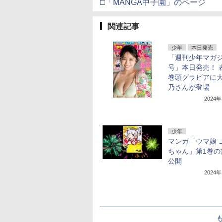
□「MANGA甲子園」のページ
関連記事
少年
本日発売
「週刊少年マガジ
号」本日発売！ 
巻頭グラビアに
乃さんが登場
2024
少年
マンガ「ウマ娘 
ちゃん」第1巻の
公開
2024