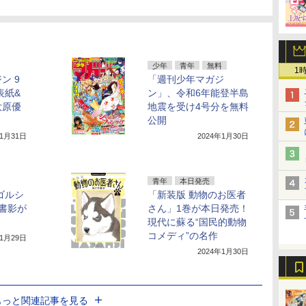
少年
青年
無料
1
ン 9
「週刊少年マガジ
表紙&
ン」、令和6年能登半島
大原優
地震を受け4号分を無料
公開
年1月31日
2024年1月30日
青年
本日発売
ゴルシ
「新装版 動物のお医者
書影が
さん」1巻が本日発売！
現代に蘇る“国民的動物
コメディ”の名作
年1月29日
2024年1月30日
もっと関連記事を見る