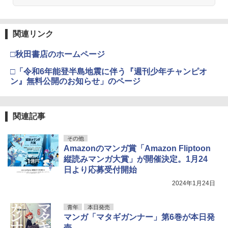
￥1,100
呪術廻戦≡ 3 (ジャンプコミックス)
4
関連リンク
異世界居酒屋「のぶ」(22) (角川コミッ
伊藤彩沙 写真集 アヤサージュ
4
4
￥572
□秋田書店のホームページ
クス・エース)
￥3,822
□「令和6年能登半島地震に伴う『週刊少年チャンピオ
￥832
ン』無料公開のお知らせ」のページ
五時
5
関連記事
宇宙兄弟（４６） (モーニングコミック
永瀬廉 プレミアムBOX【初回限定版】
5
5
￥1,870
ス)
(仮)
その他
￥1,131
￥8,800
Amazonのマンガ賞「Amazon Fliptoon
縦読みマンガ大賞」が開催決定。1月24
日より応募受付開始
2024年1月24日
青年
本日発売
マンガ「マタギガンナー」第6巻が本日発
売