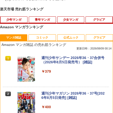
楽天市場 売れ筋ランキング
少年マンガ
青年マンガ
少女マンガ
グラビア
Amazon マンガランキング
マンガ雑誌
コミック
公式ムック
グラビア
ガチアクタ（19） 【電子書籍】[ 裏那圭
GANGSTA． 9 （バンチコミックス） [
涙雨とセレナーデ（12） 【電子書籍】[
【特典】GIANNA HOMMES ISSUE05 c
1
1
1
1
]
コースケ ]
河内遙 ]
over 山中柔太朗(B4サイズ両面ピンナッ
Amazon マンガ雑誌 の売れ筋ランキング
プ)
更新日時：2026/08/09 00:14
￥594
￥814
￥792
￥2,200
週刊少年サンデー 2026年36・37合併号
1
（2026年8月5日発売号） [雑誌]
￥379
時々ボソッとロシア語でデレる隣のアー
薬屋のひとりごと〜猫猫の後宮謎解き手
涙雨とセレナーデ（11） 【電子書籍】[
【3千円以上送料無料】Beste 前田敦子
2
2
2
2
リャさん（10） （講談社コミックス） [
帳〜（22） 【電子書籍】[ 日向夏 ]
河内遙 ]
写真集／北岡稔章
手名町 紗帆 ]
￥759
￥792
￥3,300
￥594
週刊少年マガジン 2026年36・37号[202
2
6年8月5日発売] [雑誌]
￥400
キングダム 79 （ヤングジャンプコミッ
涙雨とセレナーデ（10） 【電子書籍】[
黙示録の四騎士（28） （講談社コミック
MAZZEL 1st photobook with ZEAL [
3
3
3
3