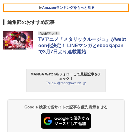
Amazonランキングをもっと見る
編集部のおすすめ記事
ビビビコミック 創刊記念号 ([実用品])
F.S.S. EPISODES of 40th MEMORIAL
日向坂46 藤嶌果歩 1st写真集 果実の歩
Web/アプリ
1
1
1
幅
TVアニメ「メタリックルージュ」がwebt
￥-
￥3,630
oon化決定！ LINEマンガとebookjapan
￥2,640
で3月7日より連載開始
攻殻機動隊 (1) KCデラックス
2
MANGA Watchをフォローして最新記事をチ
薬屋のひとりごと 17巻 (デジタル版ビッ
髙野真央1st写真集 まおのこと、
2
2
￥1,650
ェック！
グガンガンコミックス)
Follow @mangawatch_jp
￥3,630
￥770
Google 検索で当サイトの記事を優先表示させる
攻殻機動隊 (2) KCデラックス
3
メイドインアビス (１５) (バンブーコミ
溝端葵 1st写真集 「あおいままで。」
3
3
￥-
ックス)
￥3,630