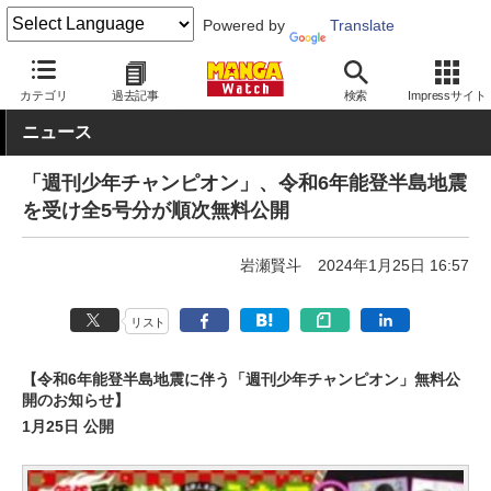
Powered by
Translate
MANGA Watch
無料
カテゴリ
過去記事
検索
Impressサイト
ニュース
「週刊少年チャンピオン」、令和6年能登半島地震
を受け全5号分が順次無料公開
岩瀬賢斗
2024年1月25日 16:57
リスト
【令和6年能登半島地震に伴う「週刊少年チャンピオン」無料公
開のお知らせ】
1月25日 公開