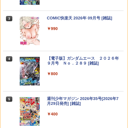
クス） [ 原 泰久 ]
河内遙 ]
ス） [ 鈴木 央 ]
MAZZEL ]
￥770
￥792
￥594
￥4,950
COMIC快楽天 2026年 09月号 [雑誌]
3
￥990
異世界魔王と召喚少女の奴隷魔術（30）
涙雨とセレナーデ（9） 【電子書籍】[
ブラッククローバー 38 （ジャンプコミ
永瀬廉 ファースト写真集（仮） [ 永瀬廉
4
4
4
4
【電子書籍】[ 福田直叶 ]
河内遙 ]
ックス） [ 田畠 裕基 ]
]
￥792
￥792
￥594
￥3,960
【電子版】ガンダムエース ２０２６年
4
９月号 Ｎｏ．２８９ [雑誌]
￥800
妹は知っている（8） 【電子限定特典
彩純ちゃんはレズ風俗に興味がありま
憂国のモリアーティ 23 【電子書籍】[ コ
永瀬廉 プレミアムBOX【初回限定版】
5
5
5
5
つき】 【電子書籍】[ 雁木万里 ]
す！（7）【イラスト特典付】 【電子書
ナン・ドイル ]
（仮） [ 永瀬廉 ]
籍】[ 伊月クロ ]
￥792
￥616
￥8,800
￥814
週刊少年マガジン 2026年35号[2026年7
5
月29日発売] [雑誌]
￥400