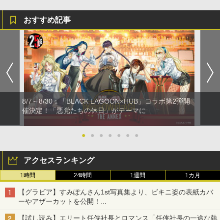
おすすめ記事
8/7～8/30：「BLACK LAGOON×HUB」コラボ第2弾開
催決定！「悪党たちの休日」がテーマに
●
●
●
●
●
●
●
アクセスランキング
1時間
24時間
1週間
1カ月
【グラビア】すみぽんさん1st写真集より、ビキニ姿の表紙カバ
ーやアザーカットを公開！
タイトルは「offcourt（オフコート）」に決定
【試し読み】エリート任侠社長とロマンス「任侠社長の一途な執