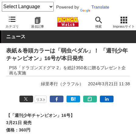
Powered by
Translate
MANGA Watch
少年
弱虫ペダル
カテゴリ
過去記事
検索
Impressサイト
ニュース
表紙＆巻頭カラーは「弱虫ペダル」！ 「週刊少年
チャンピオン」16号が本日発売
PS5「ドラゴンズドグマ 2」を総計350名に贈るプレゼント企
画も実施
緑里孝行（クラフル）
2024年3月21日 11:38
リスト
【「週刊少年チャンピオン」16号】
3月21日 発売
価格：360円