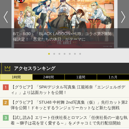
8/7～8/30：「BLACK LAGOON×HUB」コラボ第2弾開
催決定！「悪党たちの休日」がテーマに
●
●
●
●
●
●
●
アクセスランキング
1時間
24時間
1週間
1カ月
【グラビア】「SPA!デジタル写真集 江籠裕奈『エンジェルボデ
ィ』」より誌面カットを公開！
【グラビア】「STU48 中村舞 2nd写真集（仮）」先行カット第2
弾を公開！ドキッとするランジェリーカットなど新たな挑戦
【試し読み】エリート任侠社長とロマンス「任侠社長の一途な執
着 ～獅子は花を甘く愛する～」をメチャコミで先行配信開始