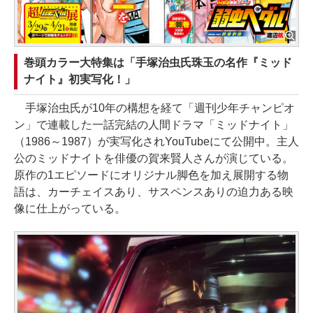
巻頭カラー大特集は「手塚治虫氏珠玉の名作『ミッド
ナイト』初実写化！」
手塚治虫氏が10年の構想を経て「週刊少年チャンピオ
ン」で連載した一話完結の人間ドラマ「ミッドナイト」
（1986～1987）が実写化されYouTubeにて公開中。主人
公のミッドナイトを俳優の賀来賢人さんが演じている。
原作の1エピソードにオリジナル脚色を加え展開する物
語は、カーチェイスあり、サスペンスありの迫力ある映
像に仕上がっている。