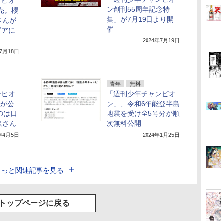
ンピオ
ン創刊55周年記念特
発売。櫻
集」が7月19日より開
さんが
催
ビアに
2024年7月19日
年7月18日
青年
無料
ンピオ
「週刊少年チャンピオ
紙が公
ン」、令和6年能登半島
のは日
地震を受け全5号分が順
玖さん
次無料公開
4年4月5日
2024年1月25日
もっと関連記事を見る
トップページに戻る