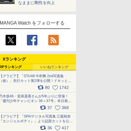
なままに剛性を向上
MANGA Watch をフォローする
Xランキング
RPランキング
いいねランキング
【グラビア】「STU48 中村舞 2nd写真集
（仮）」先行カット第2弾を公開！ドキッとす
るランジェリーカットなど新たな挑戦
80
1742
pic.x.com/9uvxXReveK
乃木坂46・賀喜遥香さんが5年ぶりに登場！
「週刊少年チャンピオン 36＋37号」本日発
売 pic.x.com/2Mo85ZlRvK
37
368
【グラビア】「SPA!デジタル写真集 江籠裕奈
『エンジェルボディ』」より誌面カットを公
開！ pic.x.com/Yl52UEMoko
36
417