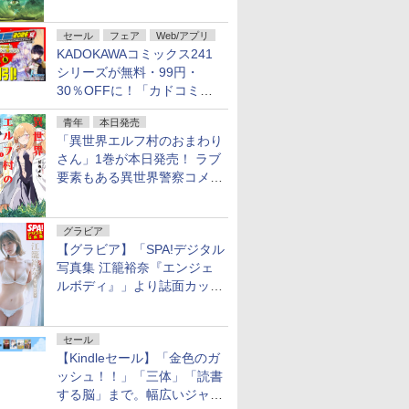
謎」特別企画は「西郷隆盛の
不死伝説」
セール
フェア
Web/アプリ
KADOKAWAコミックス241
シリーズが無料・99円・
30％OFFに！「カドコミフ
ェア 2026」第2弾が開催中！
青年
本日発売
「異世界エルフ村のおまわり
さん」1巻が本日発売！ ラブ
要素もある異世界警察コメデ
ィ
グラビア
【グラビア】「SPA!デジタル
写真集 江籠裕奈『エンジェ
ルボディ』」より誌面カット
を公開！
セール
【Kindleセール】「金色のガ
ッシュ！！」「三体」「読書
する脳」まで。幅広いジャン