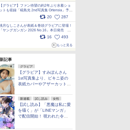
【グラビア】ファン待望の約2年ぶり水着ショ
ットも収録「椛島光 2nd写真集 Ortensia」予約
受付開始 10月30日発売
20
287
pic.x.com/9nJQY0jUYz
桃月なしこさんが表紙＆巻頭グラビアに登場！
「ヤングガンガン 2026 No.16」本日発売
pic.x.com/1Umi8x1SGO
16
493
もっと見る
新記事
グラビア
【グラビア】すみぽんさん
1st写真集より、ビキニ姿の
表紙カバーやアザーカットを
公開！
新連載
試し読み
女性
【試し読み】「悪魔は私に愛
を囁く」が「LINEマンガ」
で配信開始！ 呪われた令嬢×
執着深い司祭のダークファン
タジー