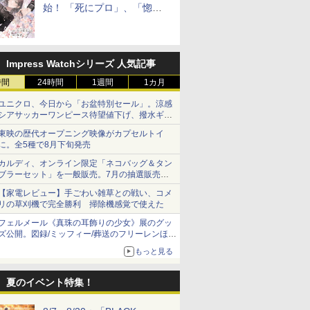
始！ 「死にプロ」、「惚れ
魔女」作者による異世界ロマ
ンス
Impress Watchシリーズ 人気記事
時間
24時間
1週間
1カ月
ユニクロ、今日から「お盆特別セール」。涼感
シアサッカーワンピース待望値下げ、撥水ギア
ショーツは1990円に
東映の歴代オープニング映像がカプセルトイ
に。全5種で8月下旬発売
カルディ、オンライン限定「ネコバッグ＆タン
ブラーセット」を一般販売。7月の抽選販売の
当選無効分
【家電レビュー】手ごわい雑草との戦い、コメ
リの草刈機で完全勝利 掃除機感覚で使えた
フェルメール《真珠の耳飾りの少女》展のグッ
ズ公開。図録/ミッフィー/葬送のフリーレンほ
か、注目ブランドコラボが実現
もっと見る
夏のイベント特集！