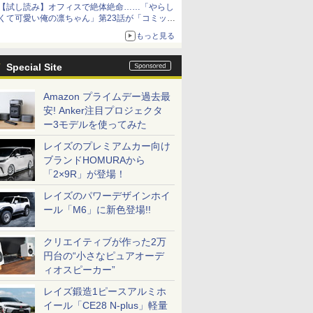
【試し読み】オフィスで絶体絶命……「やらし
くて可愛い俺の凛ちゃん」第23話が「コミック
シーモア」で先行配信！
もっと見る
Special Site
Amazon プライムデー過去最
安! Anker注目プロジェクタ
ー3モデルを使ってみた
レイズのプレミアムカー向け
ブランドHOMURAから
「2×9R」が登場！
レイズのパワーデザインホイ
ール「M6」に新色登場!!
クリエイティブが作った2万
円台の“小さなピュアオーデ
ィオスピーカー”
レイズ鍛造1ピースアルミホ
イール「CE28 N-plus」軽量