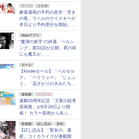
ルの電子書籍が最大65％オ
グッズ
コラボ
フ！「Kindle本サマーセー
麻雀漫画の不朽の名作「哭き
ル」第2弾が開催中！
の竜」ラベルのウイスキーが
本日より予約受付を開始。8
月16日まで
Web/アプリ
“魔弾の射手”の終幕「ヘルシ
ング」第32話が公開。君の前
にも魔王が……
セール
【Kindleセール】「ベルセル
ク」「ペリリュー」「じょふ
う」「花ざかりのきみたち
へ」などが最大50％オフ！
漫画家
イベント
「白泉社 夏の大割引セー
連載50周年記念「王家の紋章
ル」が開催中！
原画展」が8月28日より開
催！ カラー原画から名シー
ンの原稿まで
新連載
試し読み
女性
【試し読み】「聖女の、遺
産」コミカライズが連載開