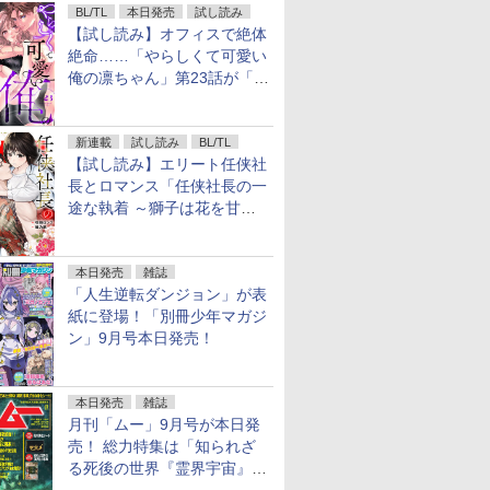
BL/TL
本日発売
試し読み
【試し読み】オフィスで絶体
絶命……「やらしくて可愛い
俺の凛ちゃん」第23話が「コ
ミックシーモア」で先行配
信！
新連載
試し読み
BL/TL
【試し読み】エリート任侠社
長とロマンス「任侠社長の一
途な執着 ～獅子は花を甘く
愛する～」をメチャコミで先
行配信開始
本日発売
雑誌
「人生逆転ダンジョン」が表
紙に登場！「別冊少年マガジ
ン」9月号本日発売！
本日発売
雑誌
月刊「ムー」9月号が本日発
売！ 総力特集は「知られざ
る死後の世界『霊界宇宙』の