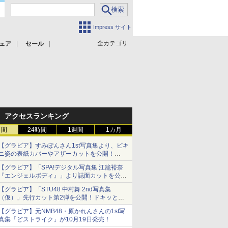
Impress サイト
全カテゴリ
ェア
セール
アクセスランキング
時間
24時間
1週間
1カ月
【グラビア】すみぽんさん1st写真集より、ビキ
ニ姿の表紙カバーやアザーカットを公開！
タイトルは「offcourt（オフコート）」に決定
【グラビア】「SPA!デジタル写真集 江籠裕奈
『エンジェルボディ』」より誌面カットを公
開！
【グラビア】「STU48 中村舞 2nd写真集
（仮）」先行カット第2弾を公開！ドキッとす
るランジェリーカットなど新たな挑戦
【グラビア】元NMB48・原かれんさんの1st写
真集「どストライク」が10月19日発売！