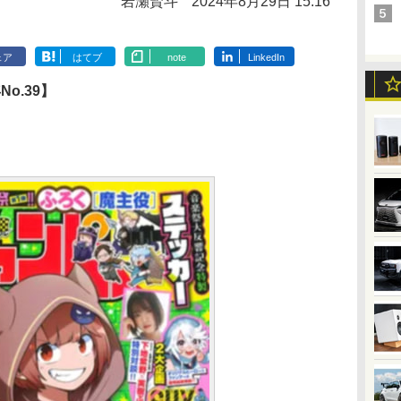
岩瀬賢斗
2024年8月29日 15:16
ェア
はてブ
note
LinkedIn
o.39】