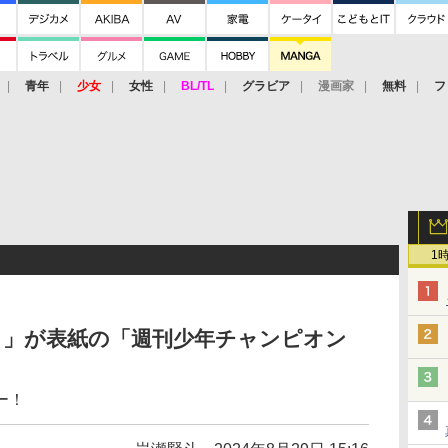
青年
少女
女性
BL/TL
グラビア
漫画家
無料
フ
1
！」が表紙の「週刊少年チャンピオン
ー！