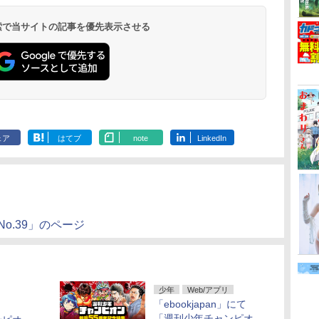
 検索で当サイトの記事を優先表示させる
ェア
はてブ
note
LinkedIn
No.39」のページ
少年
Web/アプリ
「ebookjapan」にて
「週刊少年チャンピオ