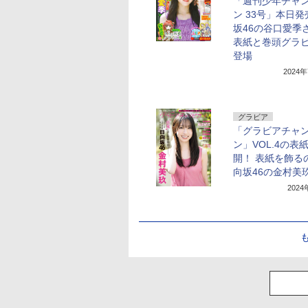
「週刊少年チャ
ン 33号」本日
坂46の谷口愛季
表紙と巻頭グラ
登場
2024
グラビア
「グラビアチャ
ン」VOL.4の表
開！ 表紙を飾る
向坂46の金村美
202