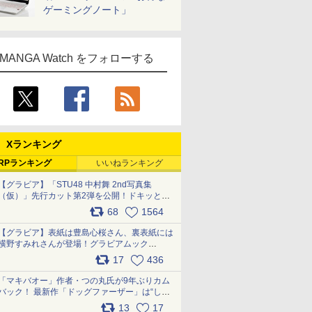
ゲーミングノート」
MANGA Watch をフォローする
Xランキング
RPランキング
いいねランキング
【グラビア】「STU48 中村舞 2nd写真集
（仮）」先行カット第2弾を公開！ドキッとす
るランジェリーカットなど新たな挑戦
68
1564
pic.x.com/9uvxXReveK
【グラビア】表紙は豊島心桜さん、裏表紙には
横野すみれさんが登場！グラビアムック
「PARADE」2026夏号が本日発売
17
436
pic.x.com/hYZlU1GBwl
「マキバオー」作者・つの丸氏が9年ぶりカム
バック！ 最新作「ドッグファーザー」は“しゃ
べらない動物”とのリアルな暮らしを描く 「も
13
17