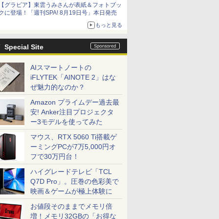
【グラビア】東雲うみさんが表紙＆フォトブッ
クに登場！「週刊SPA! 8月19日号」本日発売
もっと見る
Special Site
AIスマートノートの
iFLYTEK「AINOTE 2」はな
ぜ魅力的なのか？
Amazon プライムデー過去最
安! Anker注目プロジェクタ
ー3モデルを使ってみた
マウス、RTX 5060 Ti搭載ゲ
ーミングPCが7万5,000円オ
フで30万円台！
ハイグレードテレビ「TCL
Q7D Pro」。圧巻の色彩美で
映画＆ゲームが極上体験に
お値段そのままでメモリ倍
増！メモリ32GBの「お得な