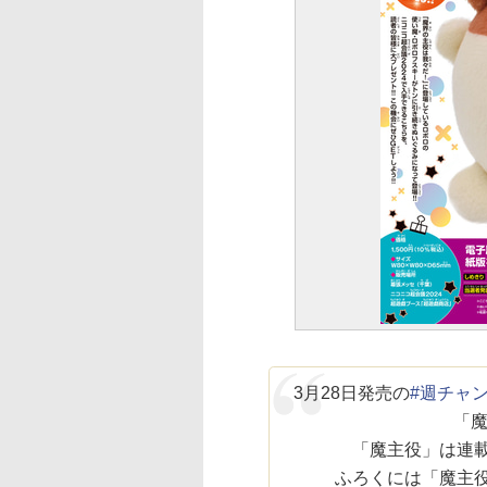
3月28日発売の
#週チャ
「魔
「魔主役」は連載
ふろくには「魔主役