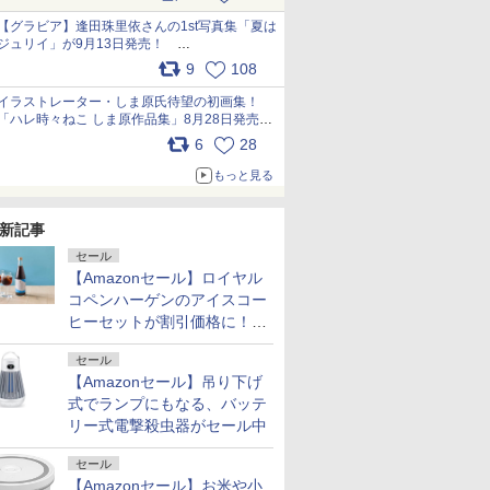
うこれ以上の幸せはない」……一緒に暮らす愛
犬たちへ… pic.x.com/hEr88DgVyD
【グラビア】逢田珠里依さんの1st写真集「夏は
ジュリイ」が9月13日発売！
pic.x.com/9ampGWAO1t
9
108
イラストレーター・しま原氏待望の初画集！
「ハレ時々ねこ しま原作品集」8月28日発売
pic.x.com/zj5aobjUSp
6
28
もっと見る
新記事
セール
【Amazonセール】ロイヤル
コペンハーゲンのアイスコー
ヒーセットが割引価格に！夏
のギフトに最適！
セール
【Amazonセール】吊り下げ
式でランプにもなる、バッテ
リー式電撃殺虫器がセール中
セール
【Amazonセール】お米や小