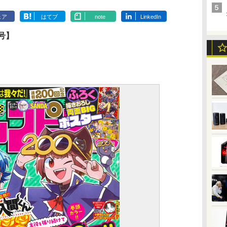
ェア
はてブ
note
LinkedIn
号】