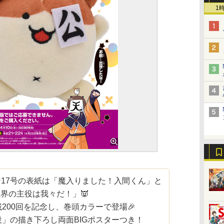
1
ン
17号の表紙は「魔入りました！入間くん」と
界の主役は我々だ！」👿
200回を記念し、巻頭カラーで登場🎉
」の描き下ろし両面BIGポスターつき！