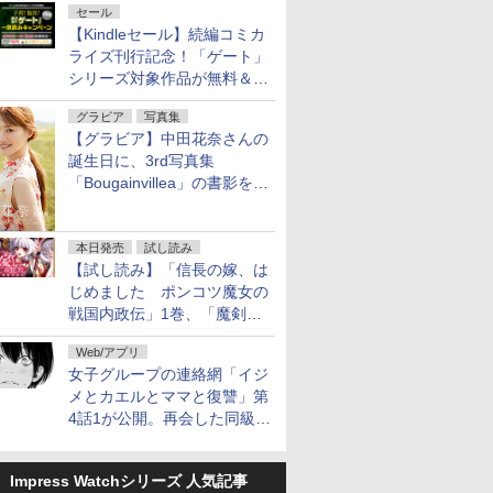
セール
【Kindleセール】続編コミカ
ライズ刊行記念！「ゲート」
シリーズ対象作品が無料＆最
大80%オフ！
グラビア
写真集
【グラビア】中田花奈さんの
誕生日に、3rd写真集
「Bougainvillea」の書影を公
開
本日発売
試し読み
【試し読み】「信長の嫁、は
じめました ポンコツ魔女の
戦国内政伝」1巻、「魔剣の
花嫁 -ヴァルキュリア-」1巻
Web/アプリ
本日発売
女子グループの連絡網「イジ
メとカエルとママと復讐」第
4話1が公開。再会した同級生
は……
Impress Watchシリーズ 人気記事