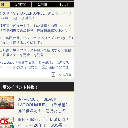
時間
24時間
1週間
1カ月
ミスド「Mrs. GREEN APPLE」のコラボドーナ
ツ4種、いよいよ発売！
【家電レビュー】手ごわい雑草との戦い、コメ
リの草刈機で完全勝利 掃除機感覚で使えた
NTT島田社長、ソフトバンクのセブン出資に「d
ポイント使えるようにして」
吉野家、牛リブロースを熱々で提供する「極旨
牛鉄板ステーキ定食」を発売
NewDays「増量フェス」を実施！おにぎり/サ
ンドイッチ/焼きそばなど16品が値段そのままで
ボリュームアップ
もっと見る
夏のイベント特集！
8/7～8/30：「BLACK
LAGOON×HUB」コラボ第2
弾開催決定！「悪党たちの休
日」がテーマに
8/10～8/30：「ハレ晴レユカ
イ」から20年！「SOS展〜