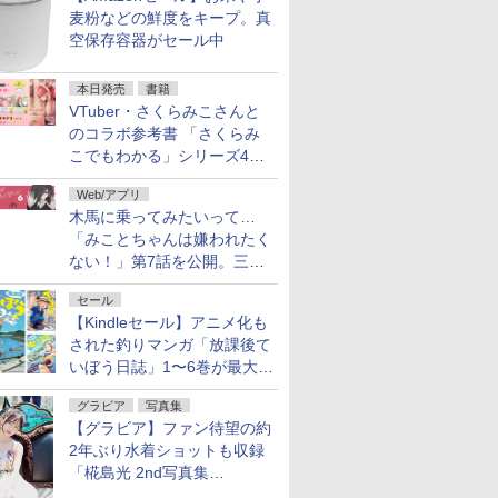
麦粉などの鮮度をキープ。真
空保存容器がセール中
本日発売
書籍
VTuber・さくらみこさんと
のコラボ参考書 「さくらみ
こでもわかる」シリーズ4冊
が本日発売！
Web/アプリ
木馬に乗ってみたいって…
「みことちゃんは嫌われたく
ない！」第7話を公開。三角
じゃない方か
セール
【Kindleセール】アニメ化も
された釣りマンガ「放課後て
いぼう日誌」1〜6巻が最大
50％オフのセール中！
グラビア
写真集
【グラビア】ファン待望の約
2年ぶり水着ショットも収録
「椛島光 2nd写真集
Ortensia」予約受付開始