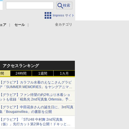
Impress サイト
全カテゴリ
ェア
セール
アクセスランキング
時間
24時間
1週間
1カ月
【グラビア】カラフル水着のえなこさんグラビ
ア「SUMMER MEMORIES」をヤングアニマル
Webで公開中
【グラビア】ファン待望の約2年ぶり水着ショ
ットも収録「椛島光 2nd写真集 Ortensia」予約
受付開始
【グラビア】中田花奈さんの誕生日に、3rd写真
10月30日発売
集「Bougainvillea」の書影を公開
【グラビア】「STU48 中村舞 2nd写真集
（仮）」先行カット第2弾を公開！ドキッとす
るランジェリーカットなど新たな挑戦