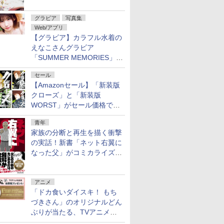
グラビア
写真集
Web/アプリ
【グラビア】カラフル水着の
えなこさんグラビア
「SUMMER MEMORIES」を
ヤングアニマルWebで公開中
セール
【Amazonセール】「新装版
クローズ」と「新装版
WORST」がセール価格で販
売中！
青年
家族の分断と再生を描く衝撃
の実話！新書「ネット右翼に
なった父」がコミカライズ。
9月30日発売
アニメ
「ドカ食いダイスキ！ もち
づきさん」のオリジナルどん
ぶりが当たる、TVアニメ公
式Xキャンペーンが開催中！