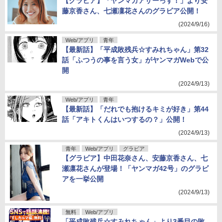
【グラビア】「ヤンマガアザーっす！」より安
藤京香さん、七瀬凜花さんのグラビア公開！
(2024/9/16)
Web/アプリ
青年
【最新話】「平成敗残兵☆すみれちゃん」第32
話「ふつうの事を言う女」がヤンマガWebで公
開
(2024/9/13)
Web/アプリ
青年
【最新話】「だれでも抱けるキミが好き」第44
話「アキトくんはいつするの？」公開！
(2024/9/13)
青年
Web/アプリ
グラビア
【グラビア】中田花奈さん、安藤京香さん、七
瀬凛花さんが登場！「ヤンマガ42号」のグラビ
アを一挙公開
(2024/9/13)
無料
Web/アプリ
「平成敗残兵☆すみれちゃん」より3番目の敗