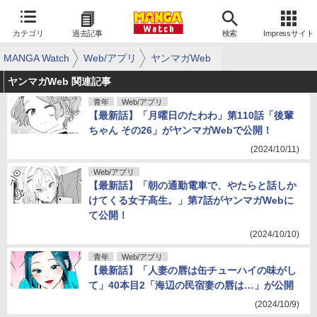
カテゴリ
過去記事
検索
Impressサイト
MANGA Watch
Web/アプリ
ヤンマガWeb
ヤンマガWeb 関連記事
青年
Web/アプリ
【最新話】「月曜日のたわわ」第110話「後輩
ちゃん その26」がヤンマガWebで公開！
(2024/10/11)
Web/アプリ
【最新話】「朝の通勤電車で、やたらと話しか
けてくる女子高生。」第7話がヤンマガWebに
て公開！
(2024/10/10)
青年
Web/アプリ
【最新話】「人妻の唇は缶チューハイの味がし
て」40本目2「海辺の民宿妻の唇は…」が公開
(2024/10/9)