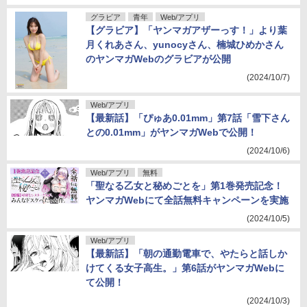
グラビア
青年
Web/アプリ
【グラビア】「ヤンマガアザーっす！」より葉
月くれあさん、yunocyさん、楠城ひめかさん
のヤンマガWebのグラビアが公開
(2024/10/7)
Web/アプリ
【最新話】「ぴゅあ0.01mm」第7話「雪下さん
との0.01mm」がヤンマガWebで公開！
(2024/10/6)
Web/アプリ
無料
「聖なる乙女と秘めごとを」第1巻発売記念！
ヤンマガWebにて全話無料キャンペーンを実施
(2024/10/5)
Web/アプリ
【最新話】「朝の通勤電車で、やたらと話しか
けてくる女子高生。」第6話がヤンマガWebに
て公開！
(2024/10/3)