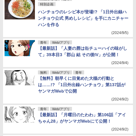
特別企画
ハンチョウのレシピ本が登場!? 「1日外出録ハ
ンチョウ公式 男めしレシピ」を手にカニチャー
ハンを作る
(2024/9/5)
青年
Web/アプリ
【最新話】「人妻の唇は缶チューハイの味がし
て」39本目3「郡山 結 その後IV」が公開！
(2024/9/4)
無料
Web/アプリ
青年
【無料】朝早くに目覚めた大槻の行動と
は……!? 「1日外出録ハンチョウ」第137話が
ヤンマガWebで公開
(2024/9/2)
青年
Web/アプリ
【最新話】「月曜日のたわわ」第106話「アイ
ちゃん28」がヤンマガWebにて公開！
(2024/9/2)