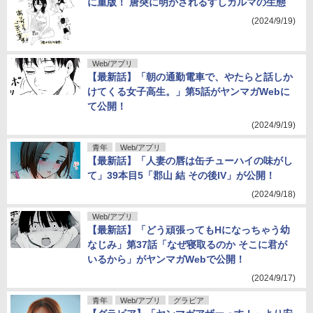
に重版！ 唐突に明かされるすしカルマの生態
(2024/9/19)
Web/アプリ
【最新話】「朝の通勤電車で、やたらと話しか
けてくる女子高生。」第5話がヤンマガWebに
て公開！
(2024/9/19)
青年
Web/アプリ
【最新話】「人妻の唇は缶チューハイの味がし
て」39本目5「郡山 結 その後IV」が公開！
(2024/9/18)
Web/アプリ
【最新話】「どう頑張ってもHになっちゃう幼
なじみ」第37話「なぜ寝取るのか そこに君が
いるから」がヤンマガWebで公開！
(2024/9/17)
青年
Web/アプリ
グラビア