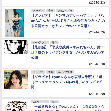
(2024/9/23)
グラビア
青年
Web/アプリ
【グラビア】「ヤンマガアザーっす！」よりPy
unA.さん＆中村みずきさん＆金谷みひろさんの
未公開カットがヤンマガWebで公開！
(2024/9/23)
Web/アプリ
青年
【最新話】「平成敗残兵☆すみれちゃん」第33
話「魔のトライアングル女」がヤンマガWebで
公開
(2024/9/20)
グラビア
青年
Web/アプリ
【グラビア】PyunA.さんが表紙＆巻頭！「週
刊ヤングマガジン 2024年43号」のグラビア公
開
(2024/9/20)
Web/アプリ
青年
「平成敗残兵☆すみれちゃん」、1巻＆2巻さら