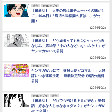
青年
Web/アプリ
【最新話】「人妻の唇は缶チューハイの味がし
て」40本目1「海辺の民宿妻の唇は…」が公
開！
(2024/10/2)
Web/アプリ
【最新話】「どう頑張ってもHになっちゃう幼
なじみ」第39話「中の人などいないムケ！」が
ヤンマガWebで公開！
(2024/10/2)
Web/アプリ
ヤンマガWebにて「惨殺天使ピコマル！」大好
評につき連載決定！ 連載決定記念で5話分無料
公開
(2024/10/1)
Web/アプリ
青年
【最新話】「だれでも抱けるキミが好き」第45
話「好きな人じゃなきゃダメ？」がヤンマガW
ebで公開！