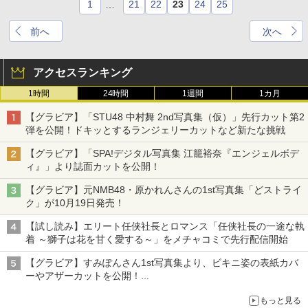
1
…
21
22
23
24
25
前へ
次へ
アクセスランキング
1時間
24時間
1週間
1カ月
【グラビア】「STU48 中村舞 2nd写真集（仮）」先行カット第2
弾を公開！ドキッとするランジェリーカットなど新たな挑戦
【グラビア】「SPA!デジタル写真集 江籠裕奈『エンジェルボデ
ィ』」より誌面カットを公開！
【グラビア】元NMB48・原かれんさんの1st写真集「どストライ
ク」が10月19日発売！
【試し読み】エリート任侠社長とロマンス「任侠社長の一途な執
着 ～獅子は花を甘く愛する～」をメチャコミで先行配信開始
【グラビア】すみぽんさん1st写真集より、ビキニ姿の表紙カバ
ーやアザーカットを公開！
タイトルは「offcourt（オフコート）」に決定
もっと見る