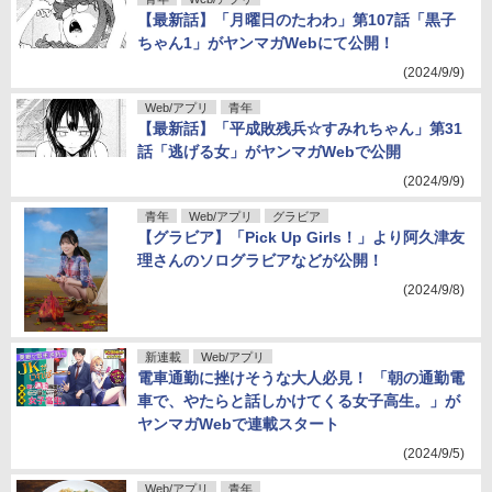
【最新話】「月曜日のたわわ」第107話「黒子
ちゃん1」がヤンマガWebにて公開！
(2024/9/9)
Web/アプリ
青年
【最新話】「平成敗残兵☆すみれちゃん」第31
話「逃げる女」がヤンマガWebで公開
(2024/9/9)
青年
Web/アプリ
グラビア
【グラビア】「Pick Up Girls！」より阿久津友
理さんのソログラビアなどが公開！
(2024/9/8)
新連載
Web/アプリ
電車通勤に挫けそうな大人必見！ 「朝の通勤電
車で、やたらと話しかけてくる女子高生。」が
ヤンマガWebで連載スタート
(2024/9/5)
Web/アプリ
青年