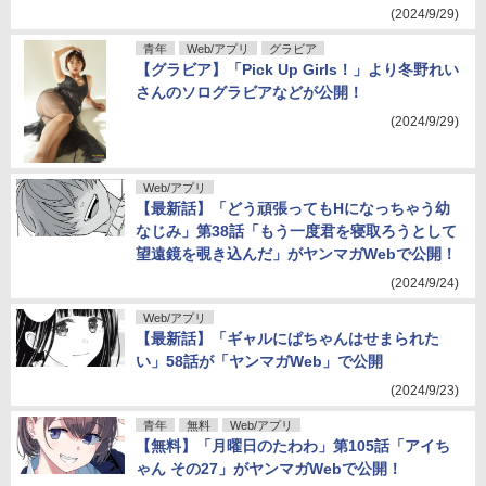
(2024/9/29)
青年
Web/アプリ
グラビア
【グラビア】「Pick Up Girls！」より冬野れい
さんのソログラビアなどが公開！
(2024/9/29)
Web/アプリ
【最新話】「どう頑張ってもHになっちゃう幼
なじみ」第38話「もう一度君を寝取ろうとして
望遠鏡を覗き込んだ」がヤンマガWebで公開！
(2024/9/24)
Web/アプリ
【最新話】「ギャルにぱちゃんはせまられた
い」58話が「ヤンマガWeb」で公開
(2024/9/23)
青年
無料
Web/アプリ
【無料】「月曜日のたわわ」第105話「アイち
ゃん その27」がヤンマガWebで公開！