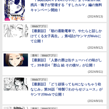
残兵・颯子が登場する「すしカルマ」編の無料
キャンペーン開始！
(2024/9/13)
Web/アプリ
【最新話】「朝の通勤電車で、やたらと話しか
けてくる女子高生。」第4話がヤンマガWebに
て公開！
(2024/9/12)
青年
Web/アプリ
【最新話】「人妻の唇は缶チューハイの味がし
て」39本目4「郡山 結 その後IV」が公開！
(2024/9/11)
Web/アプリ
【最新話】「どう頑張ってもHになっちゃう幼
なじみ」第36話「特製♡わからせジュース」が
ヤンマガWebで公開！
(2024/9/10)
青年
Web/アプリ