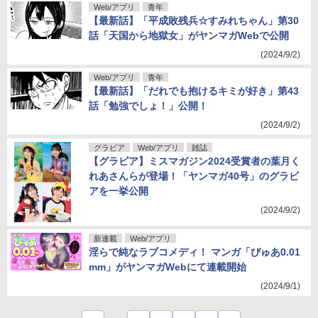
Web/アプリ
青年
【最新話】「平成敗残兵☆すみれちゃん」第30
話「天国から地獄女」がヤンマガWebで公開
(2024/9/2)
Web/アプリ
青年
【最新話】「だれでも抱けるキミが好き」第43
話「勉強でしょ！」公開！
(2024/9/2)
グラビア
Web/アプリ
雑誌
【グラビア】ミスマガジン2024受賞者の葉月く
れあさんらが登場！「ヤンマガ40号」のグラビ
アを一挙公開
(2024/9/2)
新連載
Web/アプリ
淫らで純なラブコメディ！ マンガ「ぴゅあ0.01
mm」がヤンマガWebにて連載開始
(2024/9/1)