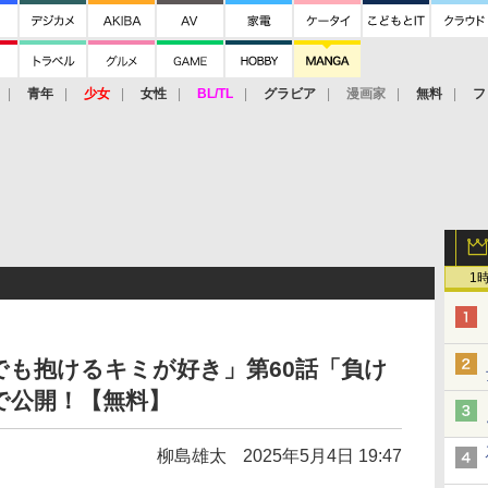
青年
少女
女性
BL/TL
グラビア
漫画家
無料
フ
1
も抱けるキミが好き」第60話「負け
で公開！【無料】
柳島雄太
2025年5月4日 19:47