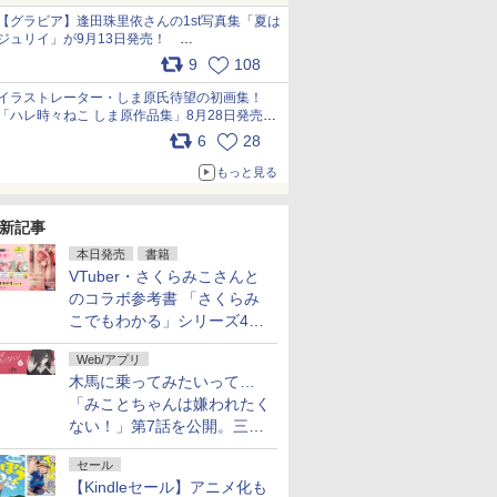
犬たちへ… pic.x.com/hEr88DgVyD
【グラビア】逢田珠里依さんの1st写真集「夏は
ジュリイ」が9月13日発売！
pic.x.com/9ampGWAO1t
9
108
イラストレーター・しま原氏待望の初画集！
「ハレ時々ねこ しま原作品集」8月28日発売
pic.x.com/zj5aobjUSp
6
28
もっと見る
新記事
本日発売
書籍
VTuber・さくらみこさんと
のコラボ参考書 「さくらみ
こでもわかる」シリーズ4冊
が本日発売！
Web/アプリ
木馬に乗ってみたいって…
「みことちゃんは嫌われたく
ない！」第7話を公開。三角
じゃない方か
セール
【Kindleセール】アニメ化も