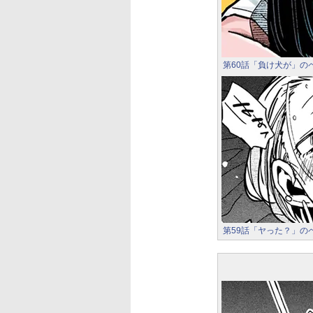
第60話「負け犬が」の
第59話「ヤった？」の