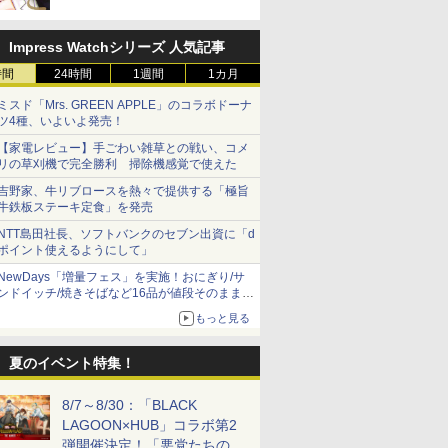
Impress Watchシリーズ 人気記事
時間
24時間
1週間
1カ月
ミスド「Mrs. GREEN APPLE」のコラボドーナ
ツ4種、いよいよ発売！
【家電レビュー】手ごわい雑草との戦い、コメ
リの草刈機で完全勝利 掃除機感覚で使えた
吉野家、牛リブロースを熱々で提供する「極旨
牛鉄板ステーキ定食」を発売
NTT島田社長、ソフトバンクのセブン出資に「d
ポイント使えるようにして」
NewDays「増量フェス」を実施！おにぎり/サ
ンドイッチ/焼きそばなど16品が値段そのままで
ボリュームアップ
もっと見る
夏のイベント特集！
8/7～8/30：「BLACK
LAGOON×HUB」コラボ第2
弾開催決定！「悪党たちの休