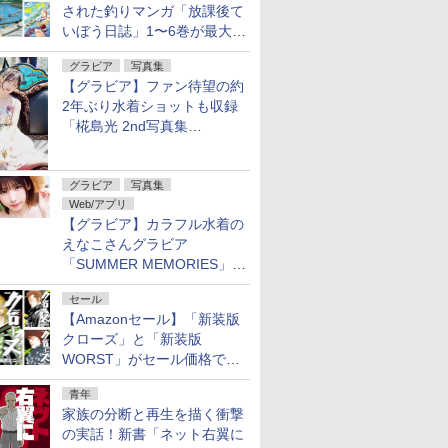
された釣りマンガ「放課後て
いぼう日誌」1〜6巻が最大
50％オフのセール中！
グラビア
写真集
【グラビア】ファン待望の約
2年ぶり水着ショットも収録
「椛島光 2nd写真集
Ortensia」予約受付開始
グラビア
写真集
Web/アプリ
【グラビア】カラフル水着の
えなこさんグラビア
「SUMMER MEMORIES」を
ヤングアニマルWebで公開中
セール
【Amazonセール】「新装版
クローズ」と「新装版
WORST」がセール価格で販
売中！
青年
家族の分断と再生を描く衝撃
の実話！新書「ネット右翼に