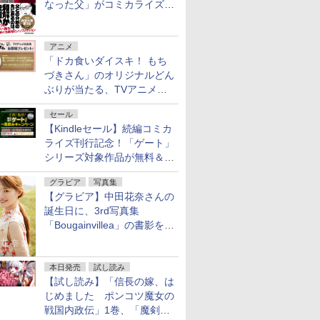
なった父」がコミカライズ。
9月30日発売
アニメ
「ドカ食いダイスキ！ もち
づきさん」のオリジナルどん
ぶりが当たる、TVアニメ公
式Xキャンペーンが開催中！
セール
【Kindleセール】続編コミカ
ライズ刊行記念！「ゲート」
シリーズ対象作品が無料＆最
大80%オフ！
グラビア
写真集
【グラビア】中田花奈さんの
誕生日に、3rd写真集
「Bougainvillea」の書影を公
開
本日発売
試し読み
【試し読み】「信長の嫁、は
じめました ポンコツ魔女の
戦国内政伝」1巻、「魔剣の