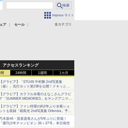
Impress サイト
全カテゴリ
ェア
セール
アクセスランキング
時間
24時間
1週間
1カ月
【グラビア】「STU48 中村舞 2nd写真集
（仮）」先行カット第2弾を公開！ドキッとす
るランジェリーカットなど新たな挑戦
【グラビア】カラフル水着のえなこさんグラビ
ア「SUMMER MEMORIES」をヤングアニマル
Webで公開中
【グラビア】ファン待望の約2年ぶり水着ショ
ットも収録「椛島光 2nd写真集 Ortensia」予約
受付開始
乃木坂46・賀喜遥香さんが5年ぶりに登場！
10月30日発売
「週刊少年チャンピオン 36＋37号」本日発売