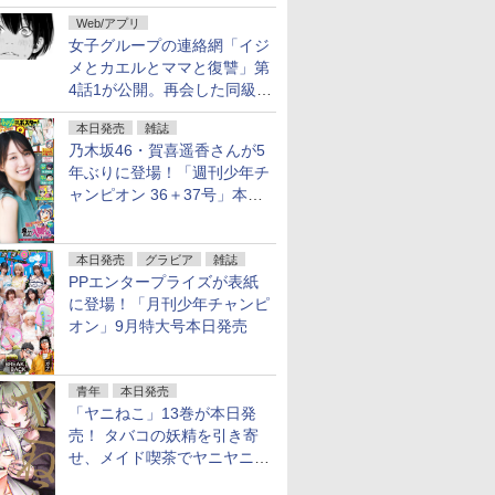
花嫁 -ヴァルキュリア-」1巻
Web/アプリ
本日発売
女子グループの連絡網「イジ
メとカエルとママと復讐」第
4話1が公開。再会した同級生
は……
本日発売
雑誌
乃木坂46・賀喜遥香さんが5
年ぶりに登場！「週刊少年チ
ャンピオン 36＋37号」本日
発売
本日発売
グラビア
雑誌
PPエンタープライズが表紙
に登場！「月刊少年チャンピ
オン」9月特大号本日発売
青年
本日発売
「ヤニねこ」13巻が本日発
売！ タバコの妖精を引き寄
せ、メイド喫茶でヤニヤニき
ゅん