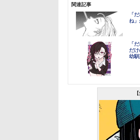
関連記事
「だ
ね」
「だ
だけ
幼馴
【