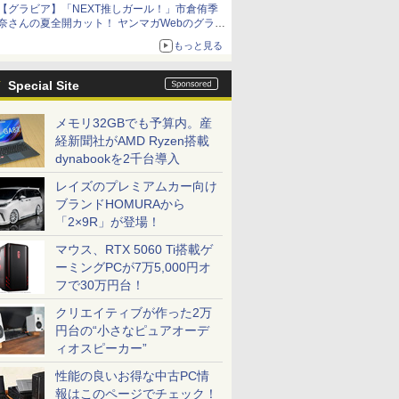
【グラビア】「NEXT推しガール！」市倉侑季
奈さんの夏全開カット！ ヤンマガWebのグラビ
ア公開
もっと見る
Special Site
メモリ32GBでも予算内。産
経新聞社がAMD Ryzen搭載
dynabookを2千台導入
レイズのプレミアムカー向け
ブランドHOMURAから
「2×9R」が登場！
マウス、RTX 5060 Ti搭載ゲ
ーミングPCが7万5,000円オ
フで30万円台！
クリエイティブが作った2万
円台の“小さなピュアオーデ
ィオスピーカー”
性能の良いお得な中古PC情
報はこのページでチェック！