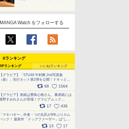
MANGA Watch をフォローする
Xランキング
RPランキング
いいねランキング
【グラビア】「STU48 中村舞 2nd写真集
（仮）」先行カット第2弾を公開！ドキッとす
るランジェリーカットなど新たな挑戦
68
1564
pic.x.com/9uvxXReveK
【グラビア】表紙は豊島心桜さん、裏表紙には
横野すみれさんが登場！グラビアムック
「PARADE」2026夏号が本日発売
17
436
pic.x.com/hYZlU1GBwl
「マキバオー」作者・つの丸氏が9年ぶりカム
バック！ 最新作「ドッグファーザー」は“しゃ
べらない動物”とのリアルな暮らしを描く 「も
13
17
うこれ以上の幸せはない」……一緒に暮らす愛