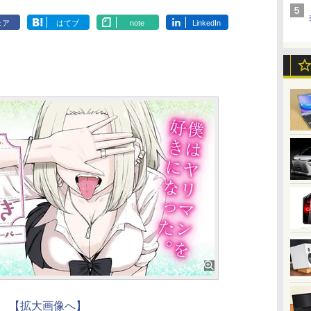
ェア
はてブ
note
LinkedIn
【拡大画像へ】