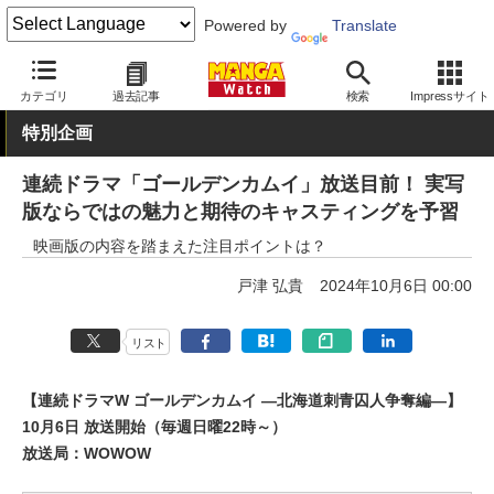
Powered by
Translate
MANGA Watch
エンタメ
カテゴリ
過去記事
検索
Impressサイト
特別企画
連続ドラマ「ゴールデンカムイ」放送目前！ 実写
版ならではの魅力と期待のキャスティングを予習
映画版の内容を踏まえた注目ポイントは？
戸津 弘貴
2024年10月6日 00:00
リスト
【連続ドラマW ゴールデンカムイ ―北海道刺青囚人争奪編―】
10月6日 放送開始（毎週日曜22時～）
放送局：WOWOW