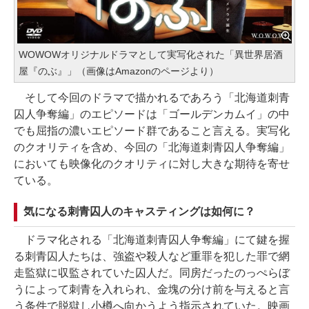
WOWOWオリジナルドラマとして実写化された「異世界居酒
屋『のぶ』」（画像はAmazonのページより）
そして今回のドラマで描かれるであろう「北海道刺青
囚人争奪編」のエピソードは「ゴールデンカムイ」の中
でも屈指の濃いエピソード群であること言える。実写化
のクオリティを含め、今回の「北海道刺青囚人争奪編」
においても映像化のクオリティに対し大きな期待を寄せ
ている。
気になる刺青囚人のキャスティングは如何に？
ドラマ化される「北海道刺青囚人争奪編」にて鍵を握
る刺青囚人たちは、強盗や殺人など重罪を犯した罪で網
走監獄に収監されていた囚人だ。同房だったのっぺらぼ
うによって刺青を入れられ、金塊の分け前を与えると言
う条件で脱獄し小樽へ向かうよう指示されていた。映画