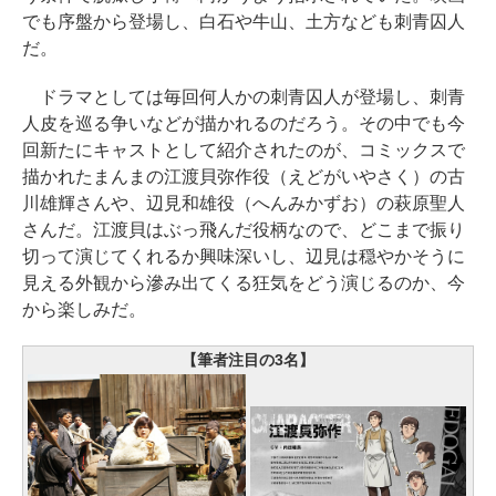
でも序盤から登場し、白石や牛山、土方なども刺青囚人
だ。
ドラマとしては毎回何人かの刺青囚人が登場し、刺青
人皮を巡る争いなどが描かれるのだろう。その中でも今
回新たにキャストとして紹介されたのが、コミックスで
描かれたまんまの江渡貝弥作役（えどがいやさく）の古
川雄輝さんや、辺見和雄役（へんみかずお）の萩原聖人
さんだ。江渡貝はぶっ飛んだ役柄なので、どこまで振り
切って演じてくれるか興味深いし、辺見は穏やかそうに
見える外観から滲み出てくる狂気をどう演じるのか、今
から楽しみだ。
【筆者注目の3名】