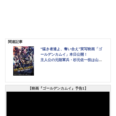
関連記事
“猛き者達よ、奪い合え”実写映画「ゴ
ールデンカムイ」本日公開！
主人公の元陸軍兵・杉元佐一役は山﨑
賢人さん
【映画『ゴールデンカムイ』予告1】