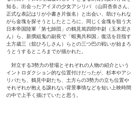
知る。出会ったアイヌの少女アシリパ （山田杏奈さん、
正式な表記はリが小書き片仮名）と出会い、助けられな
がら金塊を探そうとしたところに、同じく金塊を狙う大
日本帝国陸軍「第七師団」の鶴見篤四郎中尉（玉木宏さ
ん）ら、新撰組鬼の副長で「蝦夷共和国」復活を目指す
土方歳三（舘ひろしさん）らとの三つ巴の戦いが始まろ
うとうするところまでが描かれた。
対立する3勢力の登場とそれぞれの人物の紹介という
イントロダクション的な位置付けだったが、杉本やアシ
リパたち、鶴見中尉たち、土方らの3勢力の立ち位置や
それぞれが抱える譲れない背景事情などを短い上映時間
の中で上手く描けていたと思う。