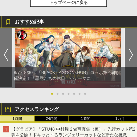
トップページに戻る
おすすめ記事
8/7～8/30：「BLACK LAGOON×HUB」コラボ第2弾開
催決定！「悪党たちの休日」がテーマに
●
●
●
●
●
●
●
アクセスランキング
1時間
24時間
1週間
1カ月
【グラビア】「STU48 中村舞 2nd写真集（仮）」先行カット第2
弾を公開！ドキッとするランジェリーカットなど新たな挑戦