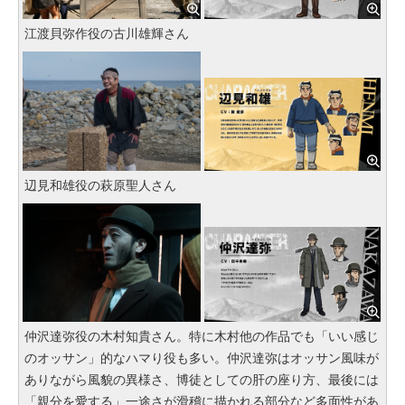
江渡貝弥作役の古川雄輝さん
辺見和雄役の萩原聖人さん
仲沢達弥役の木村知貴さん。特に木村他の作品でも「いい感じ
のオッサン」的なハマり役も多い。仲沢達弥はオッサン風味が
ありながら風貌の異様さ、博徒としての肝の座り方、最後には
「親分を愛する」一途さが滑稽に描かれる部分など多面性があ