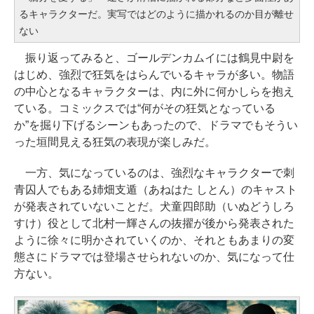
るキャラクターだ。実写ではどのように描かれるのか目が離せ
ない
振り返ってみると、ゴールデンカムイには鶴見中尉を
はじめ、強烈で狂気をはらんでいるキャラが多い。物語
の中心となるキャラクターは、内に外に何かしらを抱え
ている。コミックスでは“何がその狂気となっている
か”を掘り下げるシーンもあったので、ドラマでもそうい
った垣間見える狂気の表現が楽しみだ。
一方、気になっているのは、強烈なキャラクターで刺
青囚人でもある姉畑支遁（あねはた しとん）のキャスト
が発表されていないことだ。犬童四郎助（いぬどうしろ
すけ）役として北村一輝さんの抜擢が後から発表された
ように徐々に明かされていくのか、それともあまりの変
態さにドラマでは登場させられないのか、気になって仕
方ない。