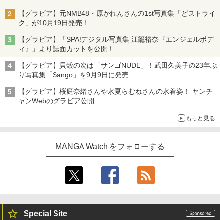
【グラビア】元NMB48・原かれんさんの1st写真集「どストライ
ク」が10月19日発売！
【グラビア】「SPA!デジタル写真集 江籠裕奈『エンジェルボデ
ィ』」より誌面カットを公開！
【グラビア】貝殻の次は「サンゴNUDE」！武田久美子の23年ぶ
り写真集「Sango」を9月9日に発売
【グラビア】桜庭奈緒さんや水夏らむねさんの水着姿！ ヤンチ
ャンWebのグラビア公開
もっと見る
MANGA Watch をフォローする
Special Site