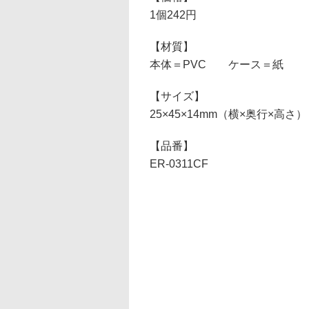
1個242円
【材質】
本体＝PVC ケース＝紙
【サイズ】
25×45×14mm（横×奥行×高さ）
【品番】
ER-0311CF