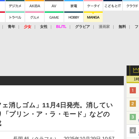
青年
少女
女性
BL/TL
グラビア
漫画家
無料
フ
1
ェ消しゴム」11月4日発売。消してい
り「プリン・ア・ラ・モード」などの
成
長岡 頼（クラフル）
2025年10月29日 10:57