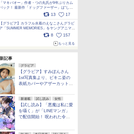
「マキバオー」作者・つの丸氏が9年ぶりカム
バック！ 最新作「ドッグファーザー」は“しゃ
べらない動物”とのリアルな暮らしを描く 「も
13
17
うこれ以上の幸せはない」……一緒に暮らす愛
犬たちへ… pic.x.com/hEr88DgVyD
【グラビア】カラフル水着のえなこさんグラビ
ア「SUMMER MEMORIES」をヤングアニマル
Webで公開中 pic.x.com/wdmmjZ7DnV
8
157
もっと見る
新記事
グラビア
【グラビア】すみぽんさん
1st写真集より、ビキニ姿の
表紙カバーやアザーカットを
公開！
新連載
試し読み
女性
【試し読み】「悪魔は私に愛
を囁く」が「LINEマンガ」
で配信開始！ 呪われた令嬢×
執着深い司祭のダークファン
タジー