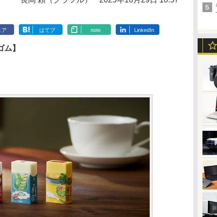
ェア
はてブ
note
LinkedIn
ゴム】