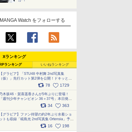
MANGA Watch をフォローする
Xランキング
RPランキング
いいねランキング
【グラビア】「STU48 中村舞 2nd写真集
（仮）」先行カット第2弾を公開！ドキッとす
るランジェリーカットなど新たな挑戦
78
1729
pic.x.com/9uvxXReveK
乃木坂46・賀喜遥香さんが5年ぶりに登場！
「週刊少年チャンピオン 36＋37号」本日発
売 pic.x.com/2Mo85ZlRvK
34
363
【グラビア】ファン待望の約2年ぶり水着ショ
ットも収録「椛島光 2nd写真集 Ortensia」予約
受付開始 10月30日発売
16
198
pic.x.com/9nJQY0jUYz