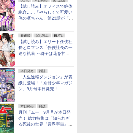
BL/TL
本日発売
試し読み
【試し読み】オフィスで絶体
絶命……「やらしくて可愛い
俺の凛ちゃん」第23話が「コ
ミックシーモア」で先行配
信！
新連載
試し読み
BL/TL
【試し読み】エリート任侠社
長とロマンス「任侠社長の一
途な執着 ～獅子は花を甘く
愛する～」をメチャコミで先
行配信開始
本日発売
雑誌
「人生逆転ダンジョン」が表
紙に登場！「別冊少年マガジ
ン」9月号本日発売！
本日発売
雑誌
月刊「ムー」9月号が本日発
売！ 総力特集は「知られざ
る死後の世界『霊界宇宙』の
謎」特別企画は「西郷隆盛の