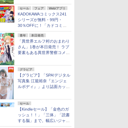
不死伝説」
セール
フェア
Web/アプリ
KADOKAWAコミックス241
シリーズが無料・99円・
30％OFFに！「カドコミフ
ェア 2026」第2弾が開催中！
青年
本日発売
「異世界エルフ村のおまわり
さん」1巻が本日発売！ ラブ
要素もある異世界警察コメデ
ィ
グラビア
【グラビア】「SPA!デジタル
写真集 江籠裕奈『エンジェ
ルボディ』」より誌面カット
を公開！
セール
【Kindleセール】「金色のガ
ッシュ！！」「三体」「読書
する脳」まで。幅広いジャン
ルの電子書籍が最大65％オ