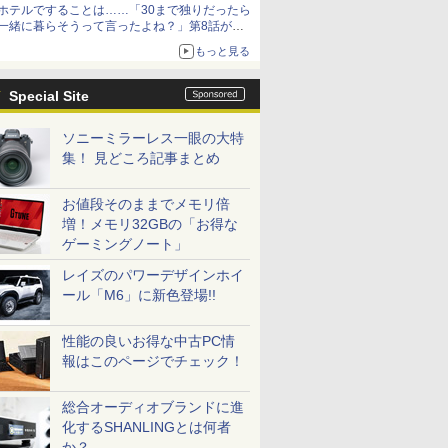
ホテルですることは……「30まで独りだったら
一緒に暮らそうって言ったよね？」第8話が無
料公開。一緒にお風呂！
もっと見る
Special Site
ソニーミラーレス一眼の大特
集！ 見どころ記事まとめ
お値段そのままでメモリ倍
増！メモリ32GBの「お得な
ゲーミングノート」
レイズのパワーデザインホイ
ール「M6」に新色登場!!
性能の良いお得な中古PC情
報はこのページでチェック！
総合オーディオブランドに進
化するSHANLINGとは何者
か？