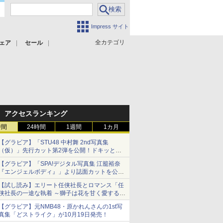
Impress サイト
全カテゴリ
ェア
セール
アクセスランキング
時間
24時間
1週間
1カ月
【グラビア】「STU48 中村舞 2nd写真集
（仮）」先行カット第2弾を公開！ドキッとす
るランジェリーカットなど新たな挑戦
【グラビア】「SPA!デジタル写真集 江籠裕奈
『エンジェルボディ』」より誌面カットを公
開！
【試し読み】エリート任侠社長とロマンス「任
侠社長の一途な執着 ～獅子は花を甘く愛する
～」をメチャコミで先行配信開始
【グラビア】元NMB48・原かれんさんの1st写
真集「どストライク」が10月19日発売！