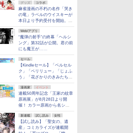
グッズ
コラボ
フ！「Kindle本サマーセー
麻雀漫画の不朽の名作「哭き
ル」第2弾が開催中！
の竜」ラベルのウイスキーが
本日より予約受付を開始。8
月16日まで
Web/アプリ
“魔弾の射手”の終幕「ヘルシ
ング」第32話が公開。君の前
にも魔王が……
セール
【Kindleセール】「ベルセル
ク」「ペリリュー」「じょふ
う」「花ざかりのきみたち
へ」などが最大50％オフ！
漫画家
イベント
「白泉社 夏の大割引セー
連載50周年記念「王家の紋章
ル」が開催中！
原画展」が8月28日より開
催！ カラー原画から名シー
ンの原稿まで
新連載
試し読み
女性
【試し読み】「聖女の、遺
産」コミカライズが連載開