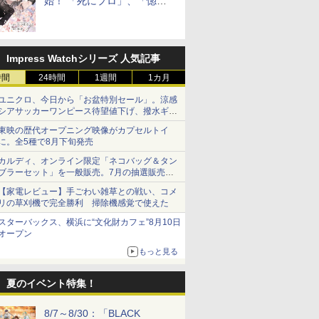
始！ 「死にプロ」、「惚れ
魔女」作者による異世界ロマ
ンス
Impress Watchシリーズ 人気記事
時間
24時間
1週間
1カ月
ユニクロ、今日から「お盆特別セール」。涼感
シアサッカーワンピース待望値下げ、撥水ギア
ショーツは1990円に
東映の歴代オープニング映像がカプセルトイ
に。全5種で8月下旬発売
カルディ、オンライン限定「ネコバッグ＆タン
ブラーセット」を一般販売。7月の抽選販売の
当選無効分
【家電レビュー】手ごわい雑草との戦い、コメ
リの草刈機で完全勝利 掃除機感覚で使えた
スターバックス、横浜に“文化財カフェ”8月10日
オープン
もっと見る
夏のイベント特集！
8/7～8/30：「BLACK