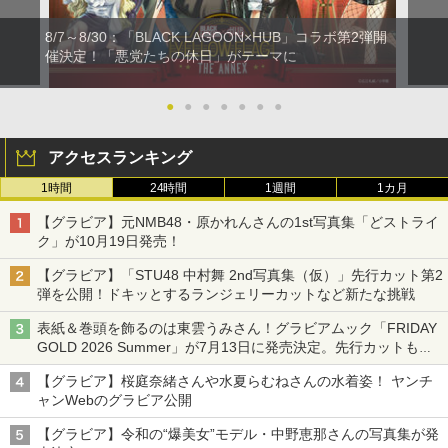
8/7～8/30：「BLACK LAGOON×HUB」コラボ第2弾開
催決定！「悪党たちの休日」がテーマに
●
●
●
●
●
●
●
アクセスランキング
1時間
24時間
1週間
1カ月
【グラビア】元NMB48・原かれんさんの1st写真集「どストライ
ク」が10月19日発売！
【グラビア】「STU48 中村舞 2nd写真集（仮）」先行カット第2
弾を公開！ドキッとするランジェリーカットなど新たな挑戦
表紙＆巻頭を飾るのは東雲うみさん！グラビアムック「FRIDAY
GOLD 2026 Summer」が7月13日に発売決定。先行カットも公
開
【グラビア】桜庭奈緒さんや水夏らむねさんの水着姿！ ヤンチ
ャンWebのグラビア公開
【グラビア】令和の“爆美女”モデル・中野恵那さんの写真集が発