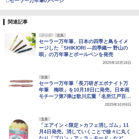
□セーラー万年筆のページ
関連記事
グッズ
文具
セーラー万年筆、日本の四季と鳥をイメ
ージした「SHIKIORI ―四季織ー 野山の
唄」の万年筆とボールペンを発売
2025年10月16日
文具
セーラー万年筆「長刀研ぎエボナイト万
年筆 梅咲」を10月18日に発売。日本画
モチーフ第7弾は歌川広重「名所江戸百景
亀戸梅屋舗」
2025年10月8日
文具
「エアイン＜限定＞カフェ消しゴム」11
月4日発売。消していくことで徐々に丸く
なり「プリン・ア・ラ・モード」などの