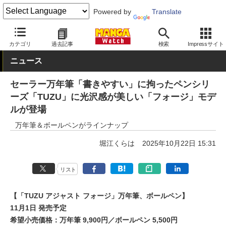
Powered by
Translate
MANGA Watch
グッズ
カテゴリ
過去記事
検索
Impressサイト
ニュース
セーラー万年筆「書きやすい」に拘ったペンシリ
ーズ「TUZU」に光沢感が美しい「フォージ」モデ
ルが登場
万年筆＆ボールペンがラインナップ
堀江くらは
2025年10月22日 15:31
リスト
【「TUZU アジャスト フォージ」万年筆、ボールペン】
11月1日 発売予定
希望小売価格：万年筆 9,900円／ボールペン 5,500円