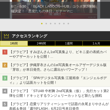
8/7～8/30：「BLACK LAGOON×HUB」コラボ第2弾開
催決定！「悪党たちの休日」がテーマに
●
●
●
●
●
●
●
アクセスランキング
1時間
24時間
1週間
1カ月
【グラビア】すみぽんさん1st写真集より、ビキニ姿の表紙カバ
ーやアザーカットを公開！
タイトルは「offcourt（オフコート）」に決定
【グラビア】伊織芽衣さんの1st写真集オールアザーデジタル版
「芽吹」が本日発売。さらに露出がパワーアップ！
【グラビア】「SPA!デジタル写真集 江籠裕奈『エンジェルボデ
ィ』」より誌面カットを公開！
【グラビア】「STU48 中村舞 2nd写真集（仮）」先行カット第2
弾を公開！ドキッとするランジェリーカットなど新たな挑戦
【グラビア】恋愛リアリティーショーで話題の永尾まりやさんが
表紙＆巻頭「週刊FLASH」6月2日号本日発売