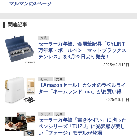
□マルマンのXページ
関連記事
文具
セーラー万年筆、金属筆記具「CYLINT
万年筆・ボールペン マットブラックス
テンレス」を3月22日より発売！
2025年3月13日
セール
文具
【Amazonセール】カシオのラベルライ
ター「ネームランドi-ma」がお買い得
2025年6月5日
グッズ
文具
セーラー万年筆「書きやすい」に拘った
ペンシリーズ「TUZU」に光沢感が美し
い「フォージ」モデルが登場