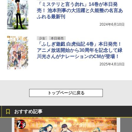
「ミステリと言う勿れ」14巻が本日発
売！ 池本刑事の大活躍と久能整の名言あ
ふれる最新刊
2024年6月10日
少女
本日発売
「ふしぎ遊戯 白虎仙記 4巻」本日発売！
アニメ放送開始から30周年を記念して緑
川光さんがナレーションのCMが登場！
2025年4月10日
トップページに戻る
おすすめ記事