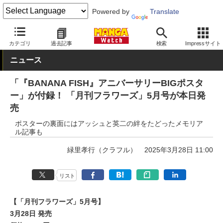
Powered by
Translate
MANGA Watch
雑誌
カテゴリ
過去記事
検索
Impressサイト
ニュース
「『BANANA FISH』アニバーサリーBIGポスタ
ー」が付録！ 「月刊フラワーズ」5月号が本日発
売
ポスターの裏面にはアッシュと英二の絆をたどったメモリア
ル記事も
緑里孝行（クラフル）
2025年3月28日 11:00
リスト
【「月刊フラワーズ」5月号】
3月28日 発売