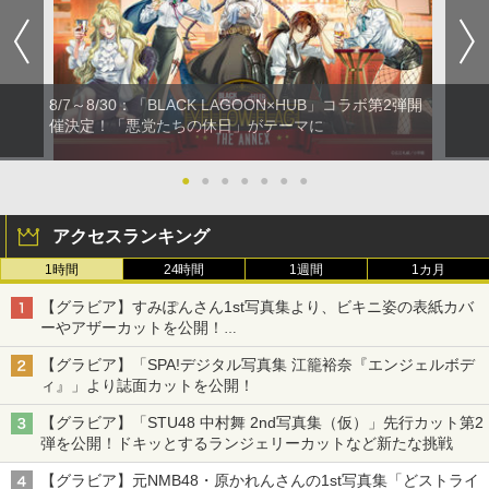
8/7～8/30：「BLACK LAGOON×HUB」コラボ第2弾開
催決定！「悪党たちの休日」がテーマに
●
●
●
●
●
●
●
アクセスランキング
1時間
24時間
1週間
1カ月
【グラビア】すみぽんさん1st写真集より、ビキニ姿の表紙カバ
ーやアザーカットを公開！
タイトルは「offcourt（オフコート）」に決定
【グラビア】「SPA!デジタル写真集 江籠裕奈『エンジェルボデ
ィ』」より誌面カットを公開！
【グラビア】「STU48 中村舞 2nd写真集（仮）」先行カット第2
弾を公開！ドキッとするランジェリーカットなど新たな挑戦
【グラビア】元NMB48・原かれんさんの1st写真集「どストライ