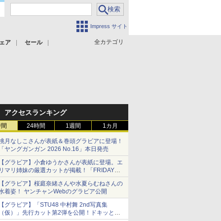
Impress サイト
全カテゴリ
ェア
セール
アクセスランキング
時間
24時間
1週間
1カ月
桃月なしこさんが表紙＆巻頭グラビアに登場！
「ヤングガンガン 2026 No.16」本日発売
【グラビア】小倉ゆうかさんが表紙に登場。エ
リマリ姉妹の厳選カットが掲載！「FRIDAY
2026年8⽉21・28日号」本日発売
【グラビア】桜庭奈緒さんや水夏らむねさんの
水着姿！ ヤンチャンWebのグラビア公開
【グラビア】「STU48 中村舞 2nd写真集
（仮）」先行カット第2弾を公開！ドキッとす
るランジェリーカットなど新たな挑戦