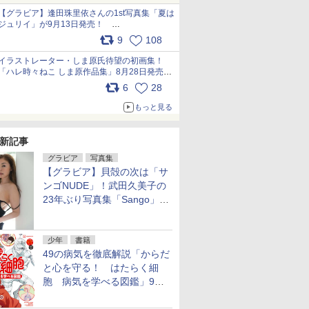
犬たちへ… pic.x.com/hEr88DgVyD
【グラビア】逢田珠里依さんの1st写真集「夏は
ジュリイ」が9月13日発売！
pic.x.com/9ampGWAO1t
9
108
イラストレーター・しま原氏待望の初画集！
「ハレ時々ねこ しま原作品集」8月28日発売
pic.x.com/zj5aobjUSp
6
28
もっと見る
新記事
グラビア
写真集
【グラビア】貝殻の次は「サ
ンゴNUDE」！武田久美子の
23年ぶり写真集「Sango」を
9月9日に発売
少年
書籍
49の病気を徹底解説「からだ
と心を守る！ はたらく細
胞 病気を学べる図鑑」9月
10日発売