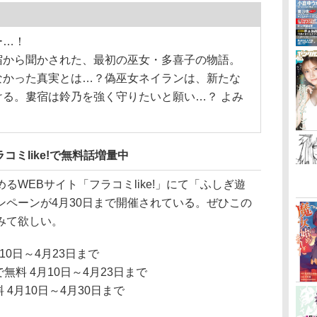
ー…！
から聞かされた、最初の巫女・多喜子の物語。
なかった真実とは…？偽巫女ネイランは、新たな
る。婁宿は鈴乃を強く守りたいと願い…？ よみ
ミlike!で無料話増量中
WEBサイト「フラコミlike!」にて「ふしぎ遊
ンペーンが4月30日まで開催されている。ぜひこの
みて欲しい。
10日～4月23日まで
無料 4月10日～4月23日まで
4月10日～4月30日まで