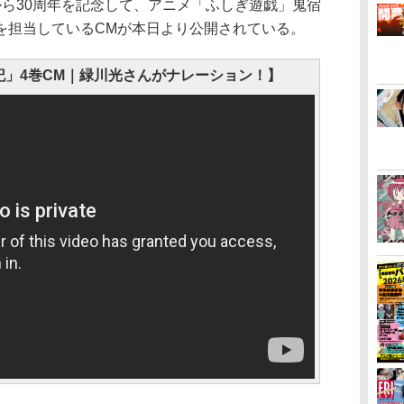
ら30周年を記念して、アニメ「ふしぎ遊戯」鬼宿
を担当しているCMが本日より公開されている。
記」4巻CM｜緑川光さんがナレーション！】