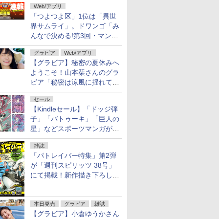
Web/アプリ
「つよつよ区」1位は「異世
界サムライ」。ドワンゴ「み
んなで決める!第3回・マンガ
総選挙」の一般投票結果を発
グラビア
Web/アプリ
表
【グラビア】秘密の夏休みへ
ようこそ！山本栞さんのグラ
ビア「秘密は涼風に揺れて」
がヤングアニマルWebで公開
セール
【Kindleセール】「ドッジ弾
子」「バトゥーキ」「巨人の
星」などスポーツマンガが実
質半額！「Amazonマンガ毎
雑誌
週末セール」で50％ポイント
「パトレイバー特集」第2弾
還元！
が「週刊スピリッツ 38号」
にて掲載！新作描き下ろし読
切第2弾も
本日発売
グラビア
雑誌
【グラビア】小倉ゆうかさん