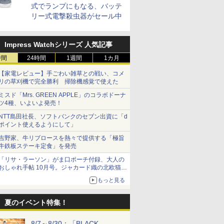
式でランプにもなる、バッテ
リー式電撃殺虫器がセール中
Impress Watchシリーズ 人気記事
時間
24時間
1週間
1カ月
【家電レビュー】手ごわい雑草との戦い、コメ
リの草刈機で完全勝利 掃除機感覚で使えた
ミスド「Mrs. GREEN APPLE」のコラボドーナ
ツ4種、いよいよ発売！
NTT島田社長、ソフトバンクのセブン出資に「d
ポイント使えるようにして」
吉野家、牛リブロースを熱々で提供する「極旨
牛鉄板ステーキ定食」を発売
「リサ・ラーソン」がま口ポーチ付録、大人の
おしゃれ手帖 10月号。ジャカード織の北欧猫デ
ザイン
もっと見る
夏のイベント特集！
8/7～8/30：「BLACK