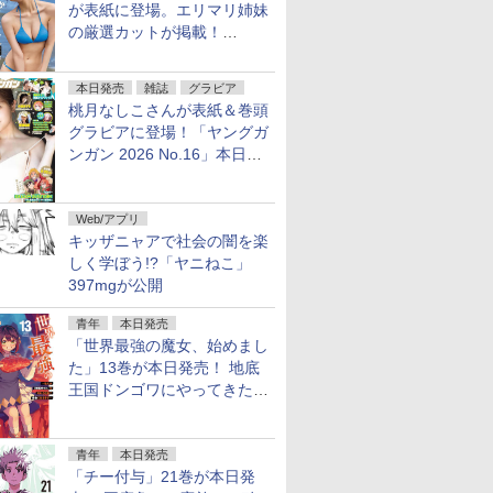
が表紙に登場。エリマリ姉妹
の厳選カットが掲載！
「FRIDAY 2026年8⽉21・28
日号」本日発売
本日発売
雑誌
グラビア
桃月なしこさんが表紙＆巻頭
グラビアに登場！「ヤングガ
ンガン 2026 No.16」本日発
売
Web/アプリ
キッザニャアで社会の闇を楽
しく学ぼう!?「ヤニねこ」
397mgが公開
青年
本日発売
「世界最強の魔女、始めまし
た」13巻が本日発売！ 地底
王国ドンゴワにやってきたロ
ーナ
青年
本日発売
「チー付与」21巻が本日発