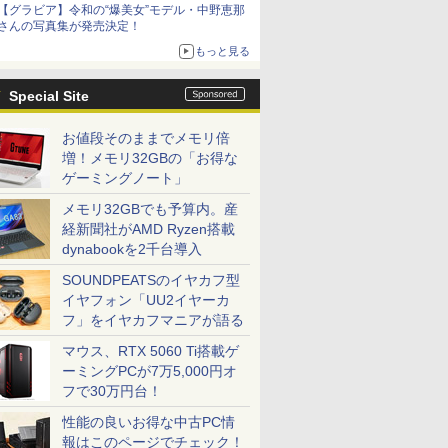
【グラビア】令和の“爆美女”モデル・中野恵那
さんの写真集が発売決定！
もっと見る
Special Site
お値段そのままでメモリ倍
増！メモリ32GBの「お得な
ゲーミングノート」
メモリ32GBでも予算内。産
経新聞社がAMD Ryzen搭載
dynabookを2千台導入
SOUNDPEATSのイヤカフ型
イヤフォン「UU2イヤーカ
フ」をイヤカフマニアが語る
マウス、RTX 5060 Ti搭載ゲ
ーミングPCが7万5,000円オ
フで30万円台！
性能の良いお得な中古PC情
報はこのページでチェック！