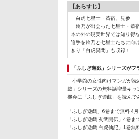
【あらすじ】
白虎七星士・觜宿、見参ー
鈴乃が出会った七星士・觜宿
本の外の現実世界では知り得
追手を鈴乃と七星士たちに向け
きり「白虎異聞」も収録！
「ふしぎ遊戯」シリーズがフラコ
小学館の女性向けマンガが読める
戯」シリーズの無料話増量キャ
機会に「ふしぎ遊戯」を読んで
「ふしぎ遊戯」6巻まで無料 4月
「ふしぎ遊戯 玄武開伝」4巻まで
「ふしぎ遊戯 白虎仙記」1巻無料 