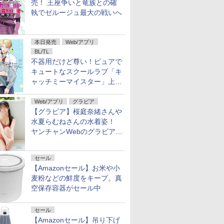
売！ 王座争いと竜族との確
執でゼルージュ最大の戦いへ
本日発売
Web/アプリ
BL/TL
不器用だけど尊い！ピュアで
キュートなスクールラブ「キ
ャッチミーマイスター」上・
下巻が配信開始！
Web/アプリ
グラビア
【グラビア】桜庭奈緒さんや
水夏らむねさんの水着姿！
ヤンチャンWebのグラビア公
開
セール
【Amazonセール】お米や小
麦粉などの鮮度をキープ。真
空保存容器がセール中
セール
【Amazonセール】吊り下げ