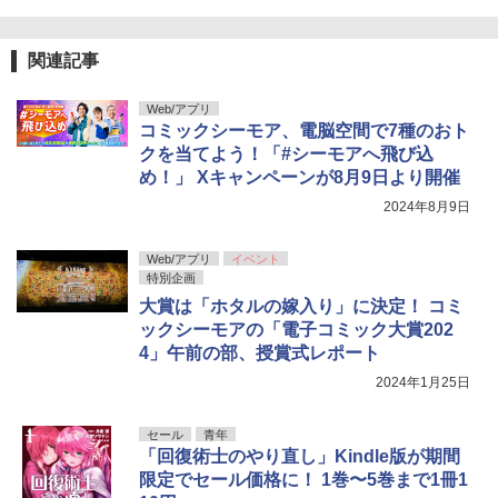
関連記事
Web/アプリ
コミックシーモア、電脳空間で7種のおト
クを当てよう！「#シーモアへ飛び込
め！」 Xキャンペーンが8月9日より開催
2024年8月9日
Web/アプリ
イベント
特別企画
大賞は「ホタルの嫁入り」に決定！ コミ
ックシーモアの「電子コミック大賞202
4」午前の部、授賞式レポート
2024年1月25日
セール
青年
「回復術士のやり直し」Kindle版が期間
限定でセール価格に！ 1巻〜5巻まで1冊1