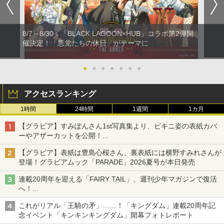
8/7～8/30：「BLACK LAGOON×HUB」コラボ第2弾開
催決定！「悪党たちの休日」がテーマに
●
●
●
●
●
●
●
アクセスランキング
1時間
24時間
1週間
1カ月
【グラビア】すみぽんさん1st写真集より、ビキニ姿の表紙カバ
ーやアザーカットを公開！
タイトルは「offcourt（オフコート）」に決定
【グラビア】表紙は豊島心桜さん、裏表紙には横野すみれさんが
登場！グラビアムック「PARADE」2026夏号が本日発売
連載20周年を迎える「FAIRY TAIL」、週刊少年マガジンで復活
へ！
20周年特設記念サイトでは特別動画や真島ヒロ氏のコメントも
これがリアル「王騎の矛」……！「キングダム」連載20周年記
掲載
念イベント「キンキンキングダム」開幕フォトレポート