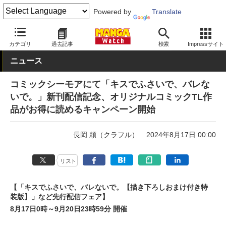
Powered by
Translate
MANGA Watch
Web/アプリ
コミックシーモア
カテゴリ
過去記事
検索
Impressサイト
ニュース
コミックシーモアにて「キスでふさいで、バレな
いで。」新刊配信記念、オリジナルコミックTL作
品がお得に読めるキャンペーン開始
長岡 頼（クラフル）
2024年8月17日 00:00
リスト
【「キスでふさいで、バレないで。【描き下ろしおまけ付き特
装版】」など先行配信フェア】
8月17日0時～9月20日23時59分 開催