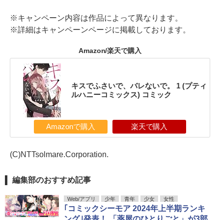
※キャンペーン内容は作品によって異なります。
※詳細はキャンペーンページに掲載しております。
Amazon/楽天で購入
キスでふさいで、バレないで。 1 (プティ
ルハニーコミックス) コミック
Amazonで購入
楽天で購入
(C)NTTsolmare.Corporation.
編集部のおすすめ記事
Web/アプリ
少年
青年
少女
女性
｢コミックシーモア 2024年上半期ランキ
ング｣発表！ 「薬屋のひとりごと」が3部