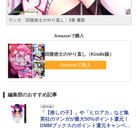
マンガ「回復術士のやり直し」3巻 書影
Amazonで購入
回復術士のやり直し（Kindle版）
編集部のおすすめ記事
セール
「【推しの子】」や「ヒロアカ」など集
英社のマンガが最大50%ポイント還元！
DMMブックスのポイント還元キャンペー
ン第2弾が本日開始