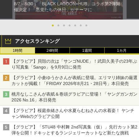
8/7～8/30：「BLACK LAGOON×HUB」コラボ第2弾開
催決定！「悪党たちの休日」がテーマに
●
●
●
●
●
●
●
アクセスランキング
1時間
24時間
1週間
1カ月
【グラビア】貝殻の次は「サンゴNUDE」！武田久美子の23年ぶ
り写真集「Sango」を9月9日に発売
【グラビア】小倉ゆうかさんが表紙に登場。エリマリ姉妹の厳選
カットが掲載！「FRIDAY 2026年8⽉21・28日号」本日発売
桃月なしこさんが表紙＆巻頭グラビアに登場！「ヤングガンガン
2026 No.16」本日発売
【グラビア】桜庭奈緒さんや水夏らむねさんの水着姿！ ヤンチ
ャンWebのグラビア公開
【グラビア】「STU48 中村舞 2nd写真集（仮）」先行カット第2
弾を公開！ドキッとするランジェリーカットなど新たな挑戦