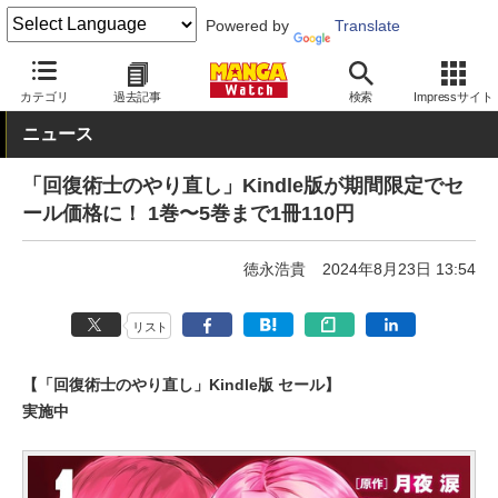
Powered by
Translate
MANGA Watch
青年
カテゴリ
過去記事
検索
Impressサイト
ニュース
「回復術士のやり直し」Kindle版が期間限定でセ
ール価格に！ 1巻〜5巻まで1冊110円
徳永浩貴
2024年8月23日 13:54
リスト
【「回復術士のやり直し」Kindle版 セール】
実施中