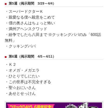
第5週（掲示期間 3/29～4/4）
・スーパードクターＫ
・親愛なる僕へ殺意をこめて
・僕の奥さんはちょっと怖い
・満州アヘンスクワッド
・紛争でしたら八田まで ※クッキングパパのみ「600話
無料」
・クッキングパパ
第6週（掲示期間 4/5～4/11）
・Ｋ２
・オメガ・メガエラ
・ひとりでしにたい
・この世界は不完全すぎる
・聖☆おにいさん
・あせとせっけん