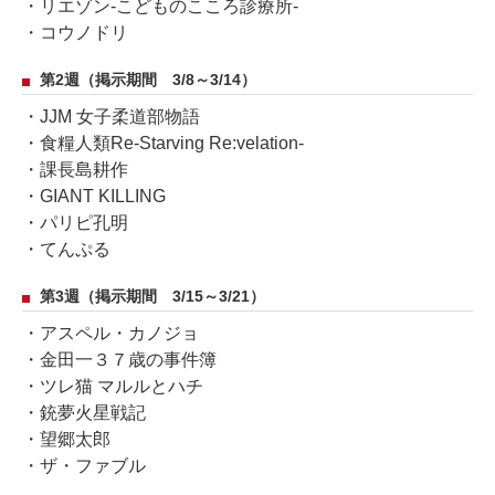
・リエゾン-こどものこころ診療所-
・コウノドリ
第2週（掲示期間 3/8～3/14）
・JJM 女子柔道部物語
・食糧人類Re-Starving Re:velation-
・課長島耕作
・GIANT KILLING
・パリピ孔明
・てんぷる
第3週（掲示期間 3/15～3/21）
・アスペル・カノジョ
・金田一３７歳の事件簿
・ツレ猫 マルルとハチ
・銃夢火星戦記
・望郷太郎
・ザ・ファブル