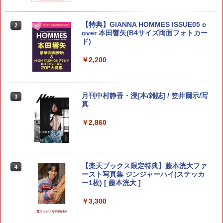
【漫画全巻セット】【中古】漂流教室
【特典】GIANNA HOMMES ISSUE05 c
[新品]てのひら開拓村で異世界建国記～
【漫画全巻セット】【中古】ういらぶ。
2
2
2
2
［PERFECTION!版］ ＜1〜3巻完結＞
over 本田響矢(B4サイズ両面フォトカー
増えてく嫁たちとのんびり無人島ライフ
初々しい恋のおはなし ＜1〜11巻完結＞
楳図かずお
ド)
～ (1-10巻 最新刊) 全巻セット
星森ゆきも
￥4,630
￥2,200
￥7,788
￥920
騎士に憧れた最強の剣士、騎士家系の落
月刊中村静香・浸[本/雑誌] / 笠井爾示/写
[新品]クラス最安値で売られた俺は、実
【3980円以上送料無料】聖女じゃなかっ
3
3
3
3
ちこぼれ令嬢に転生する。（2） （ガン
真
は最強パラメーター (1-10巻 最新刊) 全
たので、王宮でのんびりご飯を作ること
ガンコミックスUP！） [ 楓原こうた ]
巻セット
にしました 9／朝谷コトリ／漫画 神
山りお／原作 たらんぼマン／キャラク
￥2,860
ター原案
￥770
￥7,964
￥924
【楽天ブックス限定特典】藤本洸大ファ
ONE PIECE 第三部 EP9 BOX・お菓子の
4
ちいかわ なんか小さくてかわいいやつ
4
4
ースト写真集 ジンジャーハイ(ステッカ
国 （ジャンプコミックス ONE PIECE
（8） 【電子書籍】[ ナガノ ]
ー1枚) [ 藤本洸大 ]
BOXSET） [ 尾田 栄一郎 ]
【送料無料】ガラノノガラ 上／ナコ
4
￥1,375
￥3,300
￥4,840
￥924