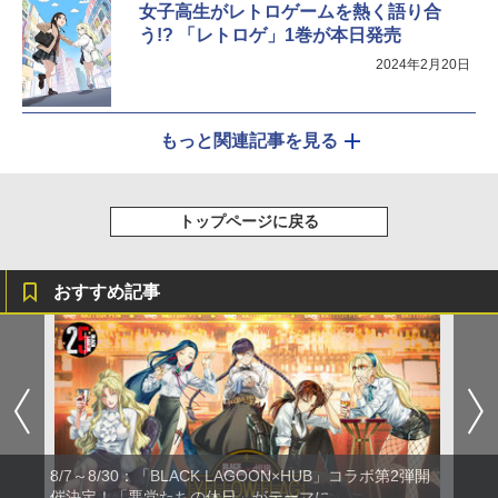
女子高生がレトロゲームを熱く語り合
う!? 「レトロゲ」1巻が本日発売
2024年2月20日
もっと関連記事を見る
トップページに戻る
おすすめ記事
8/7～8/30：「BLACK LAGOON×HUB」コラボ第2弾開
催決定！「悪党たちの休日」がテーマに