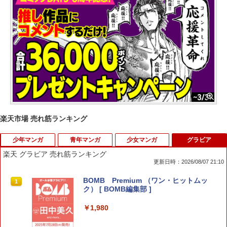
楽天市場 売れ筋ランキング
少年マンガ
青年マンガ
少女マンガ
グラビア
楽天 グラビア 売れ筋ランキング
更新日時：2026/08/07 21:10
新テニスの王子様 48 （ジャンプコミッ
送料無料【中古】天地創造デザイン部
【漫画全巻セット】【中古】なみだうさ
BOMB Premium （ワン・ヒットムッ
1
1
1
1
クス） [ 許斐 剛 ]
1〜9巻 までの全巻セット モーニングKC
ぎ 〜制服の片想い〜 ＜1〜10巻完結＞
ク） [ BOMB編集部 ]
たら子 講談社（青年コミック）
水瀬藍
￥616
￥1,980
￥7,150
￥910