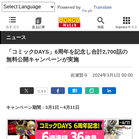
Powered by
Translate
MANGA Watch
無料
カテゴリ
過去記事
検索
Impressサイト
ニュース
「コミックDAYS」6周年を記念し合計2,700話の
無料公開キャンペーンが実施
岩瀬賢斗
2024年3月1日 00:00
リスト
キャンペーン期間：3月1日～4月11日