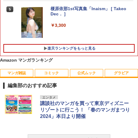
榎原依那1st写真集「Inaism」 [ Takeo
さむわんへるつ 4 【電子書籍】[ ヤマノ
ちいかわ なんか小さくてかわいいやつ
5
5
5
Dec． ]
エイ ]
（7） 【電子書籍】[ ナガノ ]
月華国奇医伝 第十五巻 （あすかコミッ
5
クスDX） [ ひむか 透留 ]
￥3,300
￥572
￥1,375
￥946
楽天ランキングをもっと見る
Amazon マンガランキング
マンガ雑誌
コミック
公式ムック
グラビア
編集部のおすすめ記事
週刊少年サンデー 2026年36・37合併号
ビビビコミック 創刊記念号 ([実用品])
F.S.S. EPISODES of 40th MEMORIAL
日向坂46 藤嶌果歩 1st写真集 果実の歩
エンタメ
1
1
1
1
（2026年8月5日発売号） [雑誌]
幅
講談社のマンガを買って東京ディズニー
￥935
￥3,630
リゾートに行こう！ 「春のマンガまつり
￥379
￥2,640
2024」本日より開催
攻殻機動隊 (1) KCデラックス
2