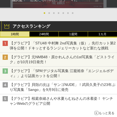
●
●
●
●
●
●
●
アクセスランキング
1時間
24時間
1週間
1カ月
【グラビア】「STU48 中村舞 2nd写真集（仮）」先行カット第2
弾を公開！ドキッとするランジェリーカットなど新たな挑戦
【グラビア】元NMB48・原かれんさんの1st写真集「どストライ
ク」が10月19日発売！
【グラビア】「SPA!デジタル写真集 江籠裕奈『エンジェルボデ
ィ』」より誌面カットを公開！
【グラビア】貝殻の次は「サンゴNUDE」！武田久美子の23年ぶ
り写真集「Sango」を9月9日に発売
【グラビア】桜庭奈緒さんや水夏らむねさんの水着姿！ ヤンチ
ャンWebのグラビア公開
もっと見る