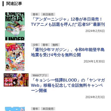
９月号 Ｎｏ．２８９ [雑誌]
ックス)
関連記事
￥3,300
￥800
￥869
青年
本日発売
「アンダーニンジャ」12巻が本日発売！
TVアニメも話題を呼んだ“忍者SF”最新刊
2024年2月6日
少年
青年
無料
「週刊少年マガジン」、令和6年能登半島
地震を受け4号分を無料公開
2024年1月30日
Web/アプリ
「キョンシー怪譚BLOOD」の「ヤンマガ
Web」移籍を記念して全話無料キャンペ
ーン開催
2024年2月3日
青年
本日発売