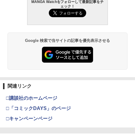
MANGA Watchをフォローして最新記事をチ
COMIC快楽天 2026年 09月号 [雑誌]
薬屋のひとりごと 17巻 (デジタル版ビッ
髙野真央1st写真集 まおのこと、
2
2
2
￥1,650
ェック！
グガンガンコミックス)
￥990
￥3,630
￥770
呪術廻戦≡ 3 (ジャンプコミックス)
3
Google 検索で当サイトの記事を優先表示させる
週刊少年マガジン 2026年36・37号[202
宇宙兄弟（４６） (モーニングコミック
溝端葵 1st写真集 「あおいままで。」
3
3
3
￥572
6年8月5日発売] [雑誌]
ス)
￥3,630
￥400
￥1,131
攻殻機動隊 (2) KCデラックス
4
関連リンク
週刊少年マガジン 2026年35号[2026年7
メイドインアビス (１５) (バンブーコミ
伊藤彩沙 写真集 アヤサージュ
4
4
4
￥-
月29日発売] [雑誌]
ックス)
□講談社のホームページ
￥3,822
￥400
￥1,100
□「コミックDAYS」のページ
□キャンペーンページ
五時
5
【電子版】ガンダムエース ２０２６年
メダリスト（１５） (アフタヌーンコミ
村重杏奈写真集「あんな」
5
5
5
￥1,870