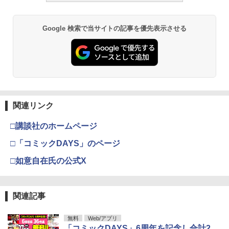
【楽天ブックス限定特典】佐藤友祐写真
3
集 蓮華(ポストカード1枚) [ 佐藤友祐 ]
宇宙兄弟（４６） (モーニングコミック
呪術廻戦≡ 3 (ジャンプコミックス)
3
3
Google 検索で当サイトの記事を優先表示させる
ス)
￥3,500
週刊少年マガジン 2026年36・37号[202
溝端葵 1st写真集 「あおいままで。」
3
3
￥572
6年8月5日発売] [雑誌]
￥1,131
￥3,630
￥400
波崎天結2nd写真集 丸みの誘惑 [ 波崎
4
天結 ]
メイドインアビス (１５) (バンブーコミ
攻殻機動隊 (2) KCデラックス
4
4
ックス)
￥4,180
関連リンク
週刊少年マガジン 2026年35号[2026年7
伊藤彩沙 写真集 アヤサージュ
4
4
￥-
月29日発売] [雑誌]
￥1,090
□講談社のホームページ
￥3,822
￥400
□「コミックDAYS」のページ
【楽天ブックス限定特典】原かれん 1st
5
写真集 どストライク(生写真1枚) [ 原
□如意自在氏の公式X
かれん ]
メダリスト（１５） (アフタヌーンコミ
五時
5
5
ックス)
【電子版】ガンダムエース ２０２６年
村重杏奈写真集「あんな」
5
5
￥4,400
￥1,870
９月号 Ｎｏ．２８９ [雑誌]
￥869
関連記事
￥3,300
￥800
無料
Web/アプリ
「コミックDAYS」6周年を記念し合計2,