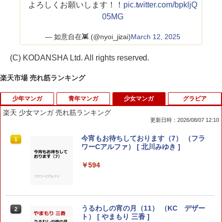
よろしくお願いします！！
pic.twitter.com/bpkljQ
05MG
— 如意自在👾 (@nyoi_jizai)
March 12, 2025
(C) KODANSHA Ltd. All rights reserved.
楽天市場 売れ筋ランキング
少年マンガ
青年マンガ
少女マンガ
グラビア
楽天 少女マンガ 売れ筋ランキング
更新日時：2026/08/07 12:10
ブルーロック（40） （講談社コミック
メダリスト（15） （アフタヌーンKC）
今宵もお待ちしております（7） （フラ
1
1
1
ス） [ 金城 宗幸 ]
[ つるまいかだ ]
ワーCアルファ） [ 北川みゆき ]
￥594
￥869
￥594
弱虫ペダル SPARE BIKE 16 （少年
前世が最強魔導師だった俺、異世界魔法
うるわしの宵の月（11） （KC デザー
2
2
2
チャンピオン・コミックス） [ 渡辺航 ]
で無双する！（1） （シリウスKC） [ 安
ト） [ やまもり 三香 ]