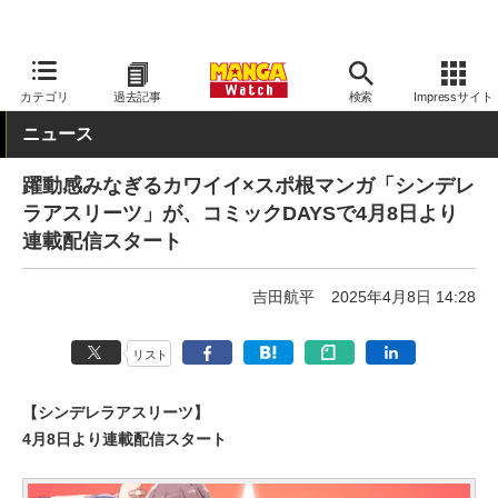
MANGA Watch
Web/アプリ
カテゴリ
過去記事
検索
Impressサイト
ニュース
躍動感みなぎるカワイイ×スポ根マンガ「シンデレ
ラアスリーツ」が、コミックDAYSで4月8日より
連載配信スタート
吉田航平
2025年4月8日 14:28
リスト
【シンデレラアスリーツ】
4月8日より連載配信スタート