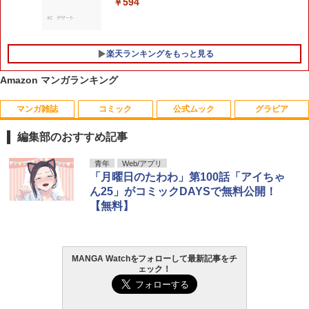
￥594
￥759
￥770
楽天ランキングをもっと見る
Amazon マンガランキング
マンガ雑誌
コミック
公式ムック
グラビア
【楽天ブックス限定特典】GIANNA Plus
1
#11 cover 堀海登＆佐藤友祐(楽天ブック
編集部のおすすめ記事
ス限定オリジナルステッカー)
￥1,980
週刊少年サンデー 2026年36・37合併号
ビビビコミック 創刊記念号 ([実用品])
F.S.S. EPISODES of 40th MEMORIAL
日向坂46 藤嶌果歩 1st写真集 果実の歩
青年
Web/アプリ
1
1
1
1
（2026年8月5日発売号） [雑誌]
幅
「月曜日のたわわ」第100話「アイちゃ
￥-
￥3,630
ん25」がコミックDAYSで無料公開！
￥379
￥2,640
【無料】
【特典】GIANNA HOMMES ISSUE05 c
2
over 山中柔太朗(B4サイズ両面ピンナッ
プ)
薬屋のひとりごと 17巻 (デジタル版ビッ
攻殻機動隊 (1) KCデラックス
2
2
グガンガンコミックス)
MANGA Watchをフォローして最新記事をチ
COMIC快楽天 2026年 09月号 [雑誌]
髙野真央1st写真集 まおのこと、
￥2,200
2
2
￥1,650
ェック！
￥770
￥990
￥3,630