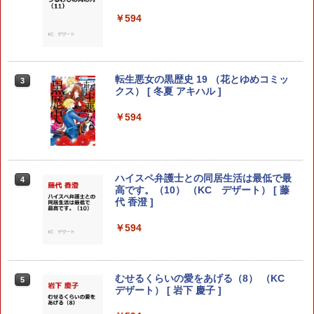
康 マイ ]
￥715
￥594
￥792
あなたのお城の小人さん ～御飯下さ
転生悪女の黒歴史 19 （花とゆめコミッ
[新品]D級冒険者の俺、なぜか勇者パーテ
3
3
3
い、働きますっ～（コミック）（5）
クス） [ 冬夏 アキハル ]
ィーに勧誘されたあげく、王女につきま
（ガンガンコミックスUP！） [ 美袋和仁
とわれてる (1-8巻 最新刊) 全巻セット
]
￥594
￥6,072
￥770
ハイスペ弁護士との同居生活は最低で最
4
異世界魔王と召喚少女の奴隷魔術（30）
4
高です。（10） （KC デザート） [ 藤
みずぽろ（8） （少年サンデーコミック
（シリウスKC） [ 福田 直叶 ]
4
代 香澄 ]
ス） [ 一色 美穂 ]
￥792
￥594
￥770
むせるくらいの愛をあげる（8） （KC
魔法少女リリカルなのはEXCEEDS（3）
5
5
片田舎のおっさん、剣聖になる外伝 は
デザート） [ 岩下 慶子 ]
（シリウスKC） [ 都築 真紀 ]
5
じまりの魔法剣士（3） （ガンガンコミ
ックスUP！） [ 佐賀崎しげる ]