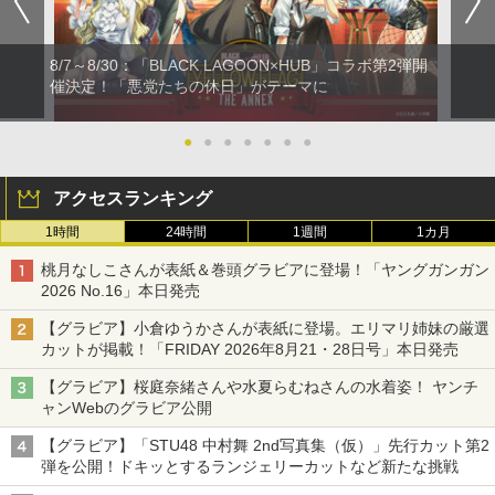
8/7～8/30：「BLACK LAGOON×HUB」コラボ第2弾開
催決定！「悪党たちの休日」がテーマに
●
●
●
●
●
●
●
アクセスランキング
1時間
24時間
1週間
1カ月
桃月なしこさんが表紙＆巻頭グラビアに登場！「ヤングガンガン
2026 No.16」本日発売
【グラビア】小倉ゆうかさんが表紙に登場。エリマリ姉妹の厳選
カットが掲載！「FRIDAY 2026年8⽉21・28日号」本日発売
【グラビア】桜庭奈緒さんや水夏らむねさんの水着姿！ ヤンチ
ャンWebのグラビア公開
【グラビア】「STU48 中村舞 2nd写真集（仮）」先行カット第2
弾を公開！ドキッとするランジェリーカットなど新たな挑戦