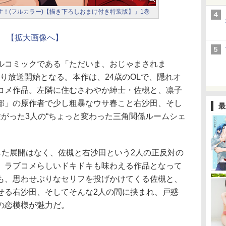
す！(フルカラー)【描き下ろしおまけ付き特装版】」1巻
【拡大画像へ】
コミックである「ただいま、おじゃまされま
より放送開始となる。本作は、24歳のOLで、隠れオ
コメ作品。左隣に住むさわやか紳士・佐槻と、凛子
部」の原作者で少し粗暴なウサ春こと右沙田、そし
最
がった3人の“ちょっと変わった三角関係ルームシェ
した展開はなく、佐槻と右沙田という2人の正反対の
、ラブコメらしいドキドキも味わえる作品となって
も、思わせぶりなセリフを投げかけてくる佐槻と、
せる右沙田、そしてそんな2人の間に挟まれ、戸惑
の恋模様が魅力だ。