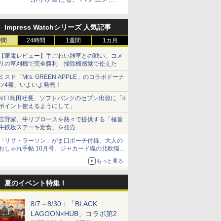
式Xキャンペーンが開催中！
Impress Watchシリーズ 人気記事
時間
24時間
1週間
1カ月
【家電レビュー】手ごわい雑草との戦い、コメ
リの草刈機で完全勝利 掃除機感覚で使えた
ミスド「Mrs. GREEN APPLE」のコラボドーナ
ツ4種、いよいよ発売！
NTT島田社長、ソフトバンクのセブン出資に「d
ポイント使えるようにして」
吉野家、牛リブロースを熱々で提供する「極旨
牛鉄板ステーキ定食」を発売
「リサ・ラーソン」がま口ポーチ付録、大人の
おしゃれ手帖 10月号。ジャカード織の北欧猫デ
ザイン
もっと見る
夏のイベント特集！
8/7～8/30：「BLACK
LAGOON×HUB」コラボ第2