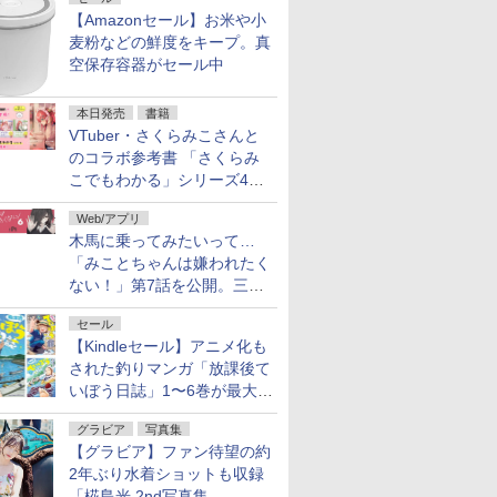
【Amazonセール】お米や小
麦粉などの鮮度をキープ。真
空保存容器がセール中
本日発売
書籍
VTuber・さくらみこさんと
のコラボ参考書 「さくらみ
こでもわかる」シリーズ4冊
が本日発売！
Web/アプリ
木馬に乗ってみたいって…
「みことちゃんは嫌われたく
ない！」第7話を公開。三角
じゃない方か
セール
【Kindleセール】アニメ化も
された釣りマンガ「放課後て
いぼう日誌」1〜6巻が最大
50％オフのセール中！
グラビア
写真集
【グラビア】ファン待望の約
2年ぶり水着ショットも収録
「椛島光 2nd写真集