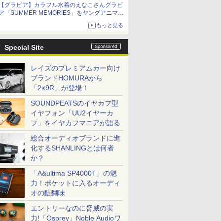
【グラビア】カラフル水着のえなこさんグラビ
10月30日発売
ア「SUMMER MEMORIES」をヤングアニマル
Webで公開中
もっと見る
Special Site
レイズのプレミアムカー向け
ブランドHOMURAから
「2×9R」が登場！
SOUNDPEATSのイヤカフ型
イヤフォン「UU2イヤーカ
フ」をイヤカフマニアが語る
総合オーディオブランドに進
化するSHANLINGとは何者
か？
「A&ultima SP4000T」の魅
力！ポケットに入るオーディ
オの醍醐味
エントリーなのに脅威の実
力!「Osprey」Noble Audioワ