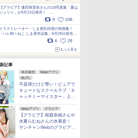
うこれ以上の幸せはない」……一緒に暮らす愛
犬たちへ… pic.x.com/hEr88DgVyD
【グラビア】逢田珠里依さんの1st写真集「夏は
ジュリイ」が9月13日発売！
pic.x.com/9ampGWAO1t
9
108
イラストレーター・しま原氏待望の初画集！
「ハレ時々ねこ しま原作品集」8月28日発売
pic.x.com/zj5aobjUSp
6
28
もっと見る
新記事
本日発売
Web/アプリ
BL/TL
不器用だけど尊い！ピュアで
キュートなスクールラブ「キ
ャッチミーマイスター」上・
下巻が配信開始！
Web/アプリ
グラビア
【グラビア】桜庭奈緒さんや
水夏らむねさんの水着姿！
ヤンチャンWebのグラビア公
開