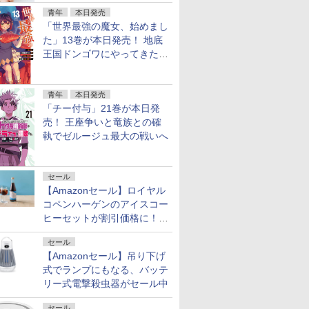
青年
本日発売
「世界最強の魔女、始めまし
た」13巻が本日発売！ 地底
王国ドンゴワにやってきたロ
ーナ
青年
本日発売
「チー付与」21巻が本日発
売！ 王座争いと竜族との確
執でゼルージュ最大の戦いへ
セール
【Amazonセール】ロイヤル
コペンハーゲンのアイスコー
ヒーセットが割引価格に！夏
のギフトに最適！
セール
【Amazonセール】吊り下げ
式でランプにもなる、バッテ
リー式電撃殺虫器がセール中
セール