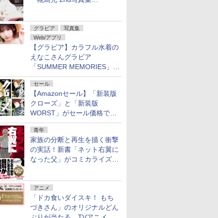
Ortensia」予約受付開始
グラビア
写真集
Web/アプリ
【グラビア】カラフル水着の
えなこさんグラビア
「SUMMER MEMORIES」を
ヤングアニマルWebで公開中
セール
【Amazonセール】「新装版
クローズ」と「新装版
WORST」がセール価格で販
売中！
青年
家族の分断と再生を描く衝撃
の実話！新書「ネット右翼に
なった父」がコミカライズ。
9月30日発売
アニメ
「ドカ食いダイスキ！ もち
づきさん」のオリジナルどん
ぶりが当たる、TVアニメ公