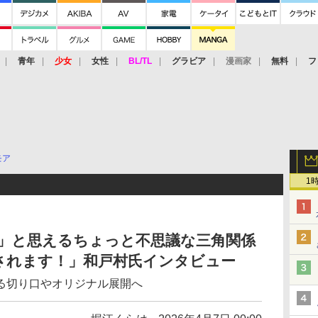
青年
少女
女性
BL/TL
グラビア
漫画家
無料
フ
モア
1
な」と思えるちょっと不思議な三角関係
されます！」和戸村氏インタビュー
る切り口やオリジナル展開へ