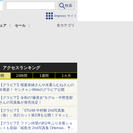
Impress サイト
全カテゴリ
ェア
セール
アクセスランキング
時間
24時間
1週間
1カ月
【グラビア】桜庭奈緒さんや水夏らむねさんの
水着姿！ ヤンチャンWebのグラビア公開
【グラビア】令和の“爆美女”モデル・中野恵那
さんの写真集が発売決定！
【グラビア】「STU48 中村舞 2nd写真集
（仮）」先行カット第2弾を公開！ドキッとす
るランジェリーカットなど新たな挑戦
【グラビア】ファン待望の約2年ぶり水着ショ
ットも収録「椛島光 2nd写真集 Ortensia」予約
受付開始