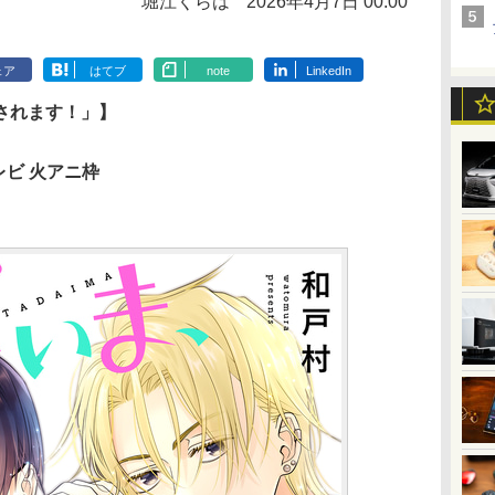
堀江くらは
2026年4月7日 00:00
ェア
はてブ
note
LinkedIn
されます！」】
レビ 火アニ枠