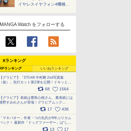
イヤレスイヤフォン4機種を
一気に聴く
MANGA Watch をフォローする
Xランキング
RPランキング
いいねランキング
【グラビア】「STU48 中村舞 2nd写真集
（仮）」先行カット第2弾を公開！ドキッとす
るランジェリーカットなど新たな挑戦
68
1564
pic.x.com/9uvxXReveK
【グラビア】表紙は豊島心桜さん、裏表紙には
横野すみれさんが登場！グラビアムック
「PARADE」2026夏号が本日発売
17
436
pic.x.com/hYZlU1GBwl
「マキバオー」作者・つの丸氏が9年ぶりカム
バック！ 最新作「ドッグファーザー」は“しゃ
べらない動物”とのリアルな暮らしを描く 「も
13
17