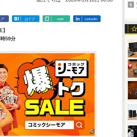
ェア
はてブ
note
LinkedIn
E】
時59分