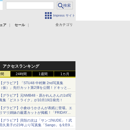
Impress サイト
全カテゴリ
ェア
セール
アクセスランキング
時間
24時間
1週間
1カ月
【グラビア】「STU48 中村舞 2nd写真集
（仮）」先行カット第2弾を公開！ドキッとす
るランジェリーカットなど新たな挑戦
【グラビア】元NMB48・原かれんさんの1st写
真集「どストライク」が10月19日発売！
【グラビア】小倉ゆうかさんが表紙に登場。エ
リマリ姉妹の厳選カットが掲載！「FRIDAY
2026年8⽉21・28日号」本日発売
【グラビア】貝殻の次は「サンゴNUDE」！武
田久美子の23年ぶり写真集「Sango」を9月9日
に発売