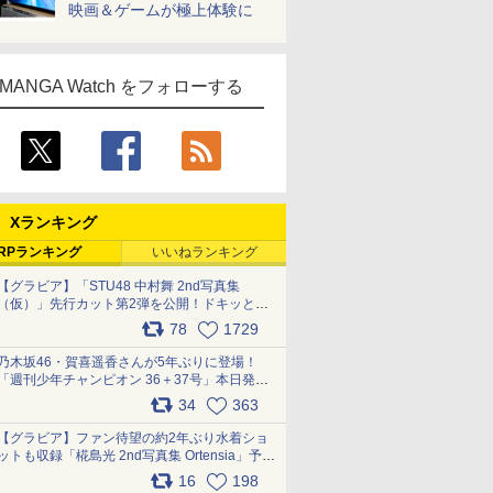
映画＆ゲームが極上体験に
MANGA Watch をフォローする
Xランキング
RPランキング
いいねランキング
【グラビア】「STU48 中村舞 2nd写真集
（仮）」先行カット第2弾を公開！ドキッとす
るランジェリーカットなど新たな挑戦
78
1729
pic.x.com/9uvxXReveK
乃木坂46・賀喜遥香さんが5年ぶりに登場！
「週刊少年チャンピオン 36＋37号」本日発
売 pic.x.com/2Mo85ZlRvK
34
363
【グラビア】ファン待望の約2年ぶり水着ショ
ットも収録「椛島光 2nd写真集 Ortensia」予約
受付開始 10月30日発売
16
198
pic.x.com/9nJQY0jUYz