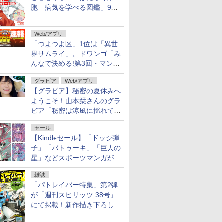
胞 病気を学べる図鑑」9月
10日発売
Web/アプリ
「つよつよ区」1位は「異世
界サムライ」。ドワンゴ「み
んなで決める!第3回・マンガ
総選挙」の一般投票結果を発
グラビア
Web/アプリ
表
【グラビア】秘密の夏休みへ
ようこそ！山本栞さんのグラ
ビア「秘密は涼風に揺れて」
がヤングアニマルWebで公開
セール
【Kindleセール】「ドッジ弾
子」「バトゥーキ」「巨人の
星」などスポーツマンガが実
質半額！「Amazonマンガ毎
雑誌
週末セール」で50％ポイント
「パトレイバー特集」第2弾
還元！
が「週刊スピリッツ 38号」
にて掲載！新作描き下ろし読
切第2弾も