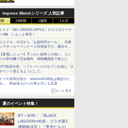
Impress Watchシリーズ 人気記事
時間
24時間
1週間
1カ月
ミスド「Mrs. GREEN APPLE」のコラボドーナ
ツ4種、いよいよ発売！
ユニクロ、今日から「お盆特別セール」。涼感
シアサッカーワンピース待望値下げ、撥水ギア
ショーツは1990円に
【家電レビュー】手ごわい雑草との戦い、コメ
リの草刈機で完全勝利 掃除機感覚で使えた
NTT島田社長、ソフトバンクのセブン出資に「d
ポイント使えるようにして」
ドコモ前田社長が「ahamo40GB化は検証のた
め」、料金値上げへの考え方にも言及
もっと見る
夏のイベント特集！
8/7～8/30：「BLACK
LAGOON×HUB」コラボ第2
弾開催決定！「悪党たちの休