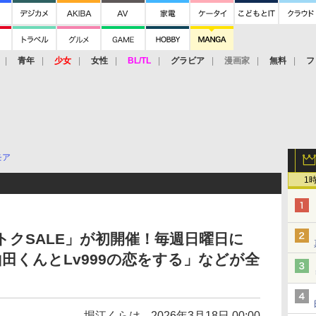
青年
少女
女性
BL/TL
グラビア
漫画家
無料
フ
モア
1
トクSALE」が初開催！毎週日曜日に
田くんとLv999の恋をする」などが全
堀江くらは
2026年3月18日 00:00