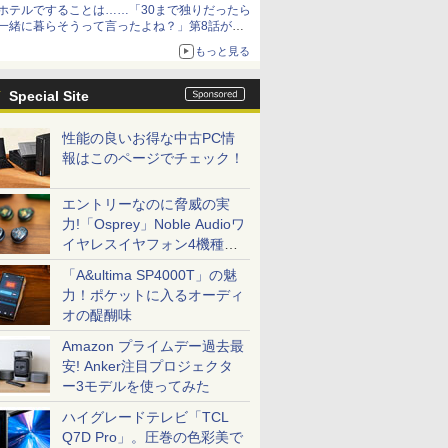
ホテルですることは……「30まで独りだったら
一緒に暮らそうって言ったよね？」第8話が無
料公開。一緒にお風呂！
もっと見る
Special Site
性能の良いお得な中古PC情
報はこのページでチェック！
エントリーなのに脅威の実
力!「Osprey」Noble Audioワ
イヤレスイヤフォン4機種を
一気に聴く
「A&ultima SP4000T」の魅
力！ポケットに入るオーディ
オの醍醐味
Amazon プライムデー過去最
安! Anker注目プロジェクタ
ー3モデルを使ってみた
ハイグレードテレビ「TCL
Q7D Pro」。圧巻の色彩美で