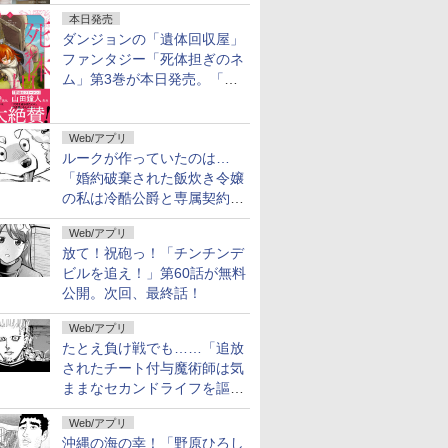
本日発売
ダンジョンの「遺体回収屋」
ファンタジー「死体担ぎのネ
ム」第3巻が本日発売。「フ
リーレン」＆「不滅のあなた
へ」著者の推薦コメントも
Web/アプリ
ルークが作っていたのは…
「婚約破棄された飯炊き令嬢
の私は冷酷公爵と専属契約し
ました」の「おまけ24」が無
Web/アプリ
料公開
放て！祝砲っ！「チンチンデ
ビルを追え！」第60話が無料
公開。次回、最終話！
Web/アプリ
たとえ負け戦でも……「追放
されたチート付与魔術師は気
ままなセカンドライフを謳歌
する。」第92話が無料公開。
Web/アプリ
2人の忠臣
沖縄の海の幸！「野原ひろし