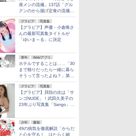
昼メシの流儀」137話「グル
クンのから揚げ定食の流儀」
が無料公開
グラビア
写真集
【グラビア】声優・小倉唯さ
んの最新写真集タイトルが
「ゆいま～る」に決定
青年
Web/アプリ
ホテルですることは……「30
まで独りだったら一緒に暮ら
そうって言ったよね？」第8
話が無料公開。一緒にお風
グラビア
写真集
呂！
【グラビア】貝殻の次は「サ
ンゴNUDE」！武田久美子の
23年ぶり写真集「Sango」を
9月9日に発売
少年
書籍
49の病気を徹底解説「からだ
と心を守る！ はたらく細