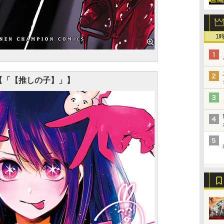
1
【「【推しの子】」】