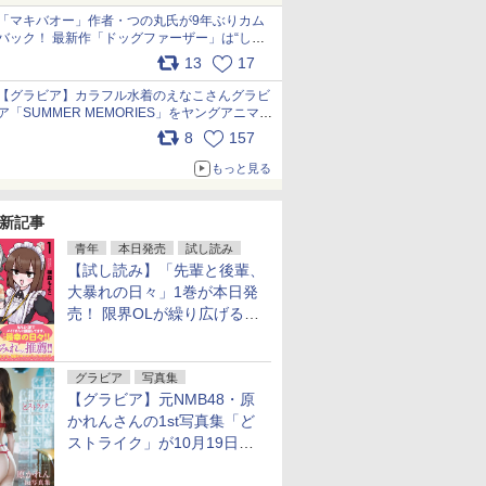
「マキバオー」作者・つの丸氏が9年ぶりカム
バック！ 最新作「ドッグファーザー」は“しゃ
べらない動物”とのリアルな暮らしを描く 「も
13
17
うこれ以上の幸せはない」……一緒に暮らす愛
犬たちへ… pic.x.com/hEr88DgVyD
【グラビア】カラフル水着のえなこさんグラビ
ア「SUMMER MEMORIES」をヤングアニマル
Webで公開中 pic.x.com/wdmmjZ7DnV
8
157
もっと見る
新記事
青年
本日発売
試し読み
【試し読み】「先輩と後輩、
大暴れの日々」1巻が本日発
売！ 限界OLが繰り広げる禁
断のロールプレイ
グラビア
写真集
【グラビア】元NMB48・原
かれんさんの1st写真集「ど
ストライク」が10月19日発
売！