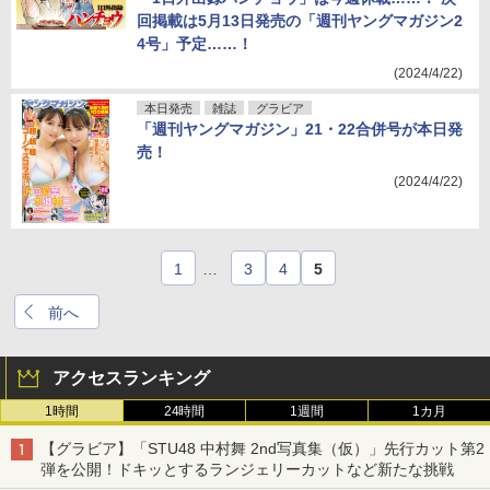
回掲載は5月13日発売の「週刊ヤングマガジン2
4号」予定……！
(2024/4/22)
本日発売
雑誌
グラビア
「週刊ヤングマガジン」21・22合併号が本日発
売！
(2024/4/22)
1
…
3
4
5
前へ
アクセスランキング
1時間
24時間
1週間
1カ月
【グラビア】「STU48 中村舞 2nd写真集（仮）」先行カット第2
弾を公開！ドキッとするランジェリーカットなど新たな挑戦