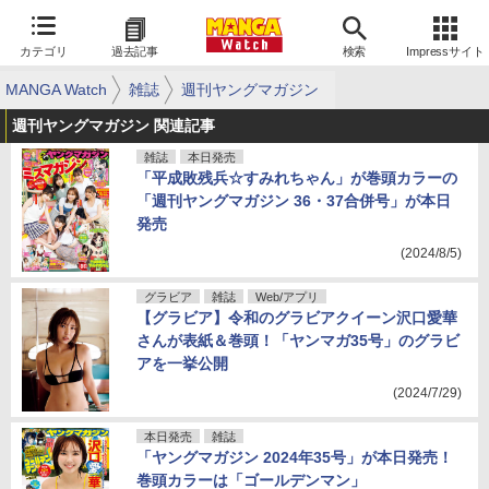
カテゴリ
過去記事
検索
Impressサイト
MANGA Watch
雑誌
週刊ヤングマガジン
週刊ヤングマガジン 関連記事
雑誌
本日発売
「平成敗残兵☆すみれちゃん」が巻頭カラーの
「週刊ヤングマガジン 36・37合併号」が本日
発売
(2024/8/5)
グラビア
雑誌
Web/アプリ
【グラビア】令和のグラビアクイーン沢口愛華
さんが表紙＆巻頭！「ヤンマガ35号」のグラビ
アを一挙公開
(2024/7/29)
本日発売
雑誌
「ヤングマガジン 2024年35号」が本日発売！
巻頭カラーは「ゴールデンマン」