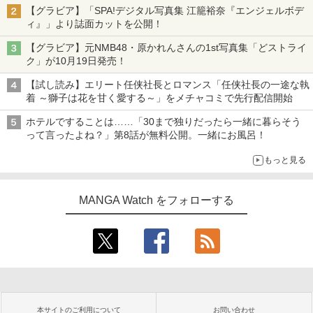
【グラビア】「SPA!デジタル写真集 江籠裕奈『エンジェルボデ
ィ』」より誌面カットを公開！
【グラビア】元NMB48・原かれんさんの1st写真集「どストライ
ク」が10月19日発売！
【試し読み】エリート任侠社長とロマンス「任侠社長の一途な執
着 ～獅子は花を甘く愛する～」をメチャコミで先行配信開始
ホテルですることは……「30まで独りだったら一緒に暮らそう
って言ったよね？」第8話が無料公開。一緒にお風呂！
もっと見る
MANGA Watch をフォローする
本サイトのご利用について
お問い合わせ