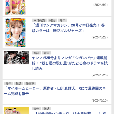
(2024/6/3)
本日発売
雑誌
青年
「週刊ヤングマガジン」26号が本日発売！ 巻
頭カラーは「咲花ソルジャーズ」
(2024/5/27)
雑誌
青年
ヤンマガ25号よりマンガ「シガンバナ」連載開
始！ "殺し屋の殺し屋"がたどる命のドラマを試
し読み
(2024/5/20)
青年
雑誌
漫画家
「マイホームヒーロー」原作者・山川直輝氏、Xにて最終回のネ
ーム完成を報告
(2024/5/10)
青年
雑誌
「1日外出録ハンチョウ」は今週休載……！ 次