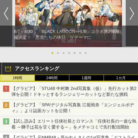
8/7～8/30：「BLACK LAGOON×HUB」コラボ第2弾開
催決定！「悪党たちの休日」がテーマに
●
●
●
●
●
●
●
アクセスランキング
1時間
24時間
1週間
1カ月
【グラビア】「STU48 中村舞 2nd写真集（仮）」先行カット第2
弾を公開！ドキッとするランジェリーカットなど新たな挑戦
【グラビア】「SPA!デジタル写真集 江籠裕奈『エンジェルボデ
ィ』」より誌面カットを公開！
【試し読み】エリート任侠社長とロマンス「任侠社長の一途な執
着 ～獅子は花を甘く愛する～」をメチャコミで先行配信開始
【グラビア】元NMB48・原かれんさんの1st写真集「どストライ