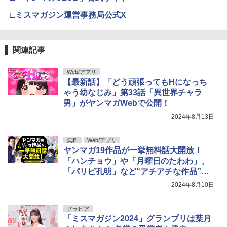
□ミスマガジン運営事務局公式X
関連記事
Web/アプリ
【最新話】「どう頑張ってもHになっち
ゃう幼なじみ」第33話「異世界チャラ
男」がヤンマガWebで公開！
2024年8月13日
無料
Web/アプリ
ヤンマガ19作品が一挙無料話大開放！
「ハンチョウ」や「月曜日のたわわ」、
「パリピ孔明」など“アチアチな作品”が
ラインナップ
2024年8月10日
グラビア
「ミスマガジン2024」グランプリは葉月