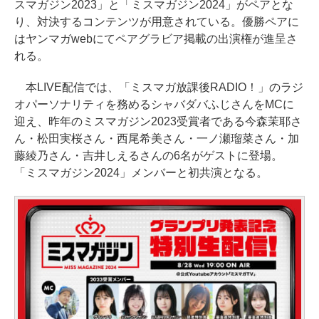
スマガジン2023」と「ミスマガジン2024」がペアとな
り、対決するコンテンツが用意されている。優勝ペアに
はヤンマガwebにてペアグラビア掲載の出演権が進呈さ
れる。
本LIVE配信では、「ミスマガ放課後RADIO！」のラジ
オパーソナリティを務めるシャバダバふじさんをMCに
迎え、昨年のミスマガジン2023受賞者である今森茉耶さ
ん・松田実桜さん・西尾希美さん・一ノ瀬瑠菜さん・加
藤綾乃さん・吉井しえるさんの6名がゲストに登場。
「ミスマガジン2024」メンバーと初共演となる。