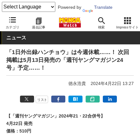
Powered by
Translate
MANGA Watch
青年
カテゴリ
過去記事
検索
Impressサイト
ニュース
「1日外出録ハンチョウ」は今週休載……！ 次回
掲載は5月13日発売の「週刊ヤングマガジン24
号」予定……！
徳永浩貴
2024年4月22日 13:27
リスト
【「週刊ヤングマガジン」2024年21・22合併号】
4月22日 発売
価格：510円