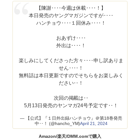
【陳謝‥‥今週は休載‥‥！】
本日発売のヤングマガジンですが‥‥
ハンチョウ‥‥１回休み‥‥！
おあずけ‥‥
外出は‥‥！
楽しみにしてくださった方々‥‥申し訳ありま
せん‥‥！
無料話は本日更新ですのでそちらをお楽しみく
ださい‥！
次回の掲載は‥
5月13日発売のヤンマガ24号予定です‥！
— 【公式】『１日外出録ハンチョウ』＠第18巻発売
中‥！ (@hancho_YM)
April 21, 2024
Amazon/楽天/DMM.comで購入