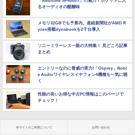
「A&ultima SP4000T」の魅力！ポケットに入
るオーディオの醍醐味
メモリ32GBでも予算内。産経新聞社がAMD R
yzen搭載dynabookを2千台導入
ソニーミラーレス一眼の大特集！ 見どころ記事
まとめ
エントリーなのに脅威の実力!「Osprey」Nobl
e Audioワイヤレスイヤフォン4機種を一気に聴
く
性能の良いお得な中古PC情報はこのページで
チェック！
本サイトのご利用について
お問い合わせ