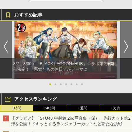
おすすめ記事
8/7～8/30：「BLACK LAGOON×HUB」コラボ第2弾開
催決定！「悪党たちの休日」がテーマに
●
●
●
●
●
●
●
アクセスランキング
1時間
24時間
1週間
1カ月
【グラビア】「STU48 中村舞 2nd写真集（仮）」先行カット第2
弾を公開！ドキッとするランジェリーカットなど新たな挑戦