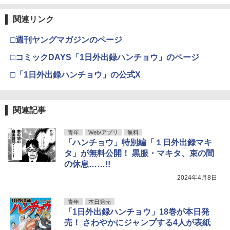
関連リンク
□週刊ヤングマガジンのページ
□コミックDAYS「1日外出録ハンチョウ」のページ
□「1日外出録ハンチョウ」の公式X
関連記事
青年
Web/アプリ
無料
「ハンチョウ」特別編「１日外出録マキ
タ」が無料公開！ 黒服・マキタ、束の間
の休息……!!
2024年4月8日
青年
本日発売
「1日外出録ハンチョウ」18巻が本日発
売！ さわやかにジャンプする4人が表紙