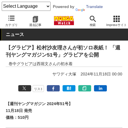
Powered by
Translate
MANGA Watch
雑誌
週刊ヤングマガジン
カテゴリ
過去記事
検索
Impressサイト
ニュース
【グラビア】松村沙友理さんが初ソロ表紙！ 「週
刊ヤングマガジン51号」グラビアを公開
巻中グラビアは西堀文さんの初水着
サワディ大塚
2024年11月18日 00:00
リスト
【週刊ヤングマガジン 2024年51号】
11月18日 発売
価格：510円