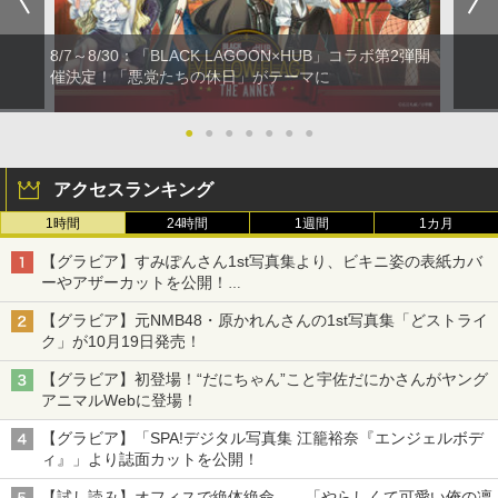
8/7～8/30：「BLACK LAGOON×HUB」コラボ第2弾開
催決定！「悪党たちの休日」がテーマに
●
●
●
●
●
●
●
アクセスランキング
1時間
24時間
1週間
1カ月
【グラビア】すみぽんさん1st写真集より、ビキニ姿の表紙カバ
ーやアザーカットを公開！
タイトルは「offcourt（オフコート）」に決定
【グラビア】元NMB48・原かれんさんの1st写真集「どストライ
ク」が10月19日発売！
【グラビア】初登場！“だにちゃん”こと宇佐だにかさんがヤング
アニマルWebに登場！
【グラビア】「SPA!デジタル写真集 江籠裕奈『エンジェルボデ
ィ』」より誌面カットを公開！
【試し読み】オフィスで絶体絶命……「やらしくて可愛い俺の凛