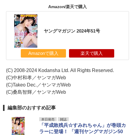
Amazon/楽天で購入
ヤングマガジン 2024年51号
Amazonで購入
楽天で購入
(C) 2008-2024 Kodansha Ltd. All Rights Reserved.
(C)中村和孝／ヤンマガWeb
(C)Takeo Dec.／ヤンマガWeb
(C)桑島智輝／ヤンマガWeb
編集部のおすすめ記事
本日発売
雑誌
「平成敗残兵☆すみれちゃん」が巻頭カ
ラーに登場！ 「週刊ヤングマガジン50