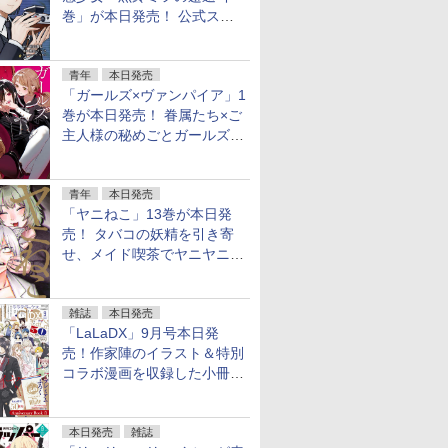
巻」が本日発売！ 公式スピ
ンオフの完結巻
青年
本日発売
「ガールズ×ヴァンパイア」1
巻が本日発売！ 眷属たち×ご
主人様の秘めごとガールズラ
ブコメ
青年
本日発売
「ヤニねこ」13巻が本日発
売！ タバコの妖精を引き寄
せ、メイド喫茶でヤニヤニき
ゅん
雑誌
本日発売
「LaLaDX」9月号本日発
売！作家陣のイラスト＆特別
コラボ漫画を収録した小冊子
がふろくに！
本日発売
雑誌