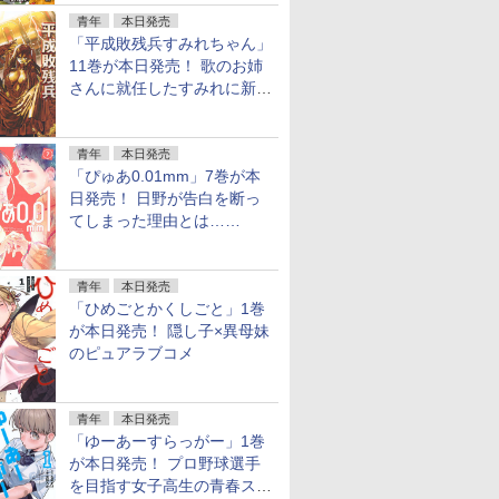
青年
本日発売
「平成敗残兵すみれちゃん」
11巻が本日発売！ 歌のお姉
さんに就任したすみれに新た
な騒動
青年
本日発売
「ぴゅあ0.01mm」7巻が本
日発売！ 日野が告白を断っ
てしまった理由とは……
青年
本日発売
「ひめごとかくしごと」1巻
が本日発売！ 隠し子×異母妹
のピュアラブコメ
青年
本日発売
「ゆーあーすらっがー」1巻
が本日発売！ プロ野球選手
を目指す女子高生の青春スト