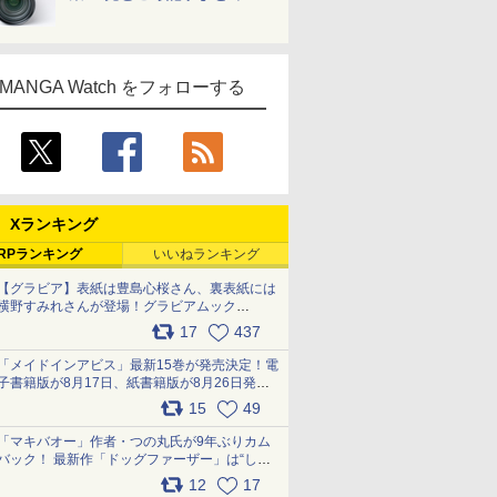
MANGA Watch をフォローする
Xランキング
RPランキング
いいねランキング
【グラビア】表紙は豊島心桜さん、裏表紙には
横野すみれさんが登場！グラビアムック
「PARADE」2026夏号が本日発売
17
437
pic.x.com/hYZlU1GBwl
「メイドインアビス」最新15巻が発売決定！電
子書籍版が8月17日、紙書籍版が8月26日発
売！ 「回想器」のメッセージ＆ナナチの容態
15
49
は…… pic.x.com/SB3vTFdNbx
「マキバオー」作者・つの丸氏が9年ぶりカム
バック！ 最新作「ドッグファーザー」は“しゃ
べらない動物”とのリアルな暮らしを描く 「も
12
17
うこれ以上の幸せはない」……一緒に暮らす愛