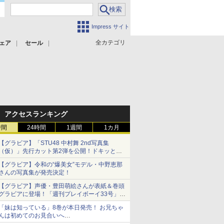
Impress サイト
全カテゴリ
ェア
セール
アクセスランキング
時間
24時間
1週間
1カ月
【グラビア】「STU48 中村舞 2nd写真集
（仮）」先行カット第2弾を公開！ドキッとす
るランジェリーカットなど新たな挑戦
【グラビア】令和の“爆美女”モデル・中野恵那
さんの写真集が発売決定！
【グラビア】声優・豊田萌絵さんが表紙＆巻頭
グラビアに登場！「週刊プレイボーイ33号」本
日発売
「妹は知っている」8巻が本日発売！ お兄ちゃ
んは初めてのお見合いへ
累計発行部数は90万部を突破！