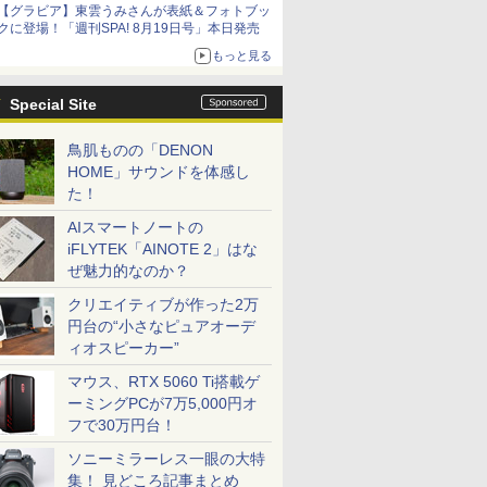
【グラビア】東雲うみさんが表紙＆フォトブッ
クに登場！「週刊SPA! 8月19日号」本日発売
もっと見る
Special Site
鳥肌ものの「DENON
HOME」サウンドを体感し
た！
AIスマートノートの
iFLYTEK「AINOTE 2」はな
ぜ魅力的なのか？
クリエイティブが作った2万
円台の“小さなピュアオーデ
ィオスピーカー”
マウス、RTX 5060 Ti搭載ゲ
ーミングPCが7万5,000円オ
フで30万円台！
ソニーミラーレス一眼の大特
集！ 見どころ記事まとめ