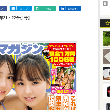
ェア
はてブ
note
LinkedIn
年21・22合併号】