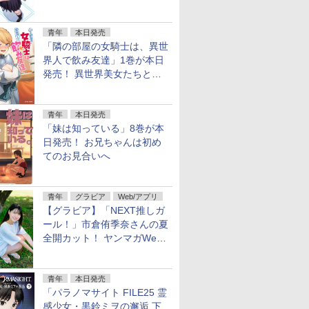
ーリー
青年
本日発売
「隣の部屋の女騎士は、異世
界人で飲み友達」1巻が本日
発売！ 異世界美女たちとハ
ーレム宅飲み
青年
本日発売
「妹は知っている」8巻が本
日発売！ お兄ちゃんは初め
てのお見合いへ
青年
グラビア
Web/アプリ
【グラビア】「NEXT推しガ
ール！」市倉侑季奈さんの夏
全開カット！ ヤンマガWeb
のグラビア公開
青年
本日発売
「パラノマサイト FILE25 霊
感少女・黒鈴ミヲの邂逅 下