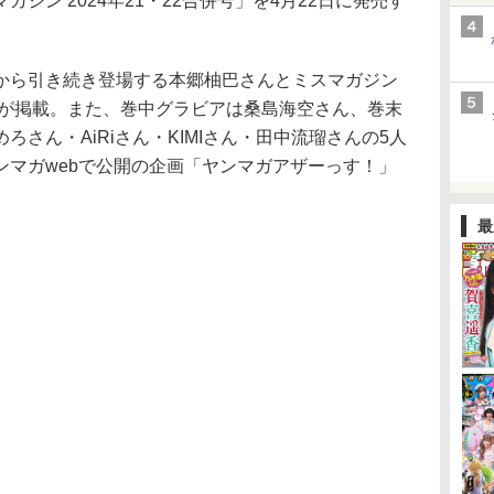
ン 2024年21・22合併号」を4月22日に発売す
ら引き続き登場する本郷柚巴さんとミスマガジン
んが掲載。また、巻中グラビアは桑島海空さん、巻末
さん・AiRiさん・KIMIさん・田中流瑠さんの5人
ンマガwebで公開の企画「ヤンマガアザーっす！」
。
最