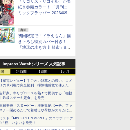
「リコリス・リコイル」が表
紙＆巻頭カラー！ 「月刊コ
ミックフラッパー 2026年9月
号」本日発売「無職転生」シ
ョートストーリーも掲載
書籍
初回限定で「ドラえもん」描
き下ろし特別カバー付き！
「地球の歩き方 川崎市」8月
6日発売。川崎全7区の魅力を
詰め込んだ旅辞典
Impress Watchシリーズ 人気記事
時間
24時間
1週間
1カ月
【家電レビュー】手ごわい雑草との戦い、コメ
リの草刈機で完全勝利 掃除機感覚で使えた
吉野家、牛リブロースを熱々で提供する「極旨
牛鉄板ステーキ定食」を発売
本日発売「スヌーピー」圧縮収納ポーチ。ファ
スナー閉めるだけで着替えや荷物がスリムにま
とまる
ミスド「Mrs. GREEN APPLE」のコラボドーナ
ツ4種、いよいよ発売！