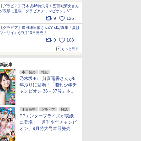
犬たちへ… pic.x.com/hEr88DgVyD
【グラビア】乃木坂46特集号！五百城茉央さん
が表紙に登場「グラビアチャンピオン」VOL.13
本日発売 先行カットを一部公開
9
126
pic.x.com/E8l8bN1zaJ
【グラビア】逢田珠里依さんの1st写真集「夏は
ジュリイ」が9月13日発売！
pic.x.com/9ampGWAO1t
9
108
もっと見る
新記事
本日発売
雑誌
乃木坂46・賀喜遥香さんが5
年ぶりに登場！「週刊少年チ
ャンピオン 36＋37号」本日
発売
本日発売
グラビア
雑誌
PPエンタープライズが表紙
に登場！「月刊少年チャンピ
オン」9月特大号本日発売