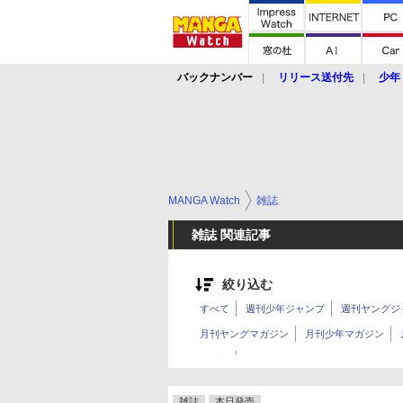
バックナンバー
リリース送付先
少年
MANGA Watch
雑誌
雑誌 関連記事
絞り込む
すべて
週刊少年ジャンプ
週刊ヤングジ
月刊ヤングマガジン
月刊少年マガジン
週プレ
ヤングチャンピオン
雑誌
本日発売