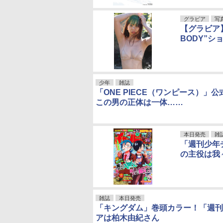
グラビア
写
【グラビア
BODY”シ
少年
雑誌
「ONE PIECE（ワンピース）」
この男の正体は一体……
本日発売
雑
「週刊少年
の主役は我
雑誌
本日発売
「キングダム」巻頭カラー！「週刊
アは柏木由紀さん