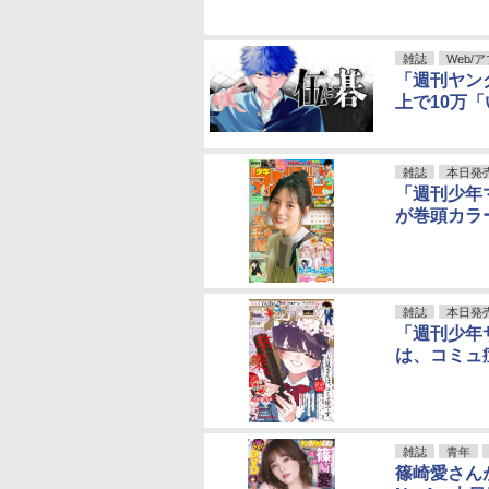
雑誌
Web/
「週刊ヤン
上で10万「
雑誌
本日発
「週刊少年
が巻頭カラ
雑誌
本日発
「週刊少年
は、コミュ
雑誌
青年
篠崎愛さん