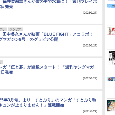
】福井梨莉華さんが雪の中で水着に！「週刊プレイボ
本日発売
(2025/1/27)
アプリ
グラビア
田中美久さんが映画「BLUE FIGHT」とコラボ！
グマガジン9号」のグラビア公開
(2025/1/27)
売
ンガ「伍と碁」が連載スタート！ 「週刊ヤングマガ
本日発売
(2025/1/27)
025年3月号」より「すとぷり」のマンガ「すとぷり執
キュンが止まりません！」連載開始
(2025/1/24)