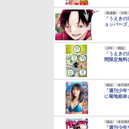
新連載
少年
「うえきの
ョッパーズ
少年
雑誌
「うえきの
間限定無料公
雑誌
本日発
「週刊少年
に菊地姫奈
雑誌
本日発
「週刊少年サ