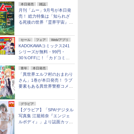
本日発売
雑誌
月刊「ムー」9月号が本日発
売！ 総力特集は「知られざ
る死後の世界『霊界宇宙』の
謎」特別企画は「西郷隆盛の
不死伝説」
セール
フェア
Web/アプリ
KADOKAWAコミックス241
シリーズが無料・99円・
30％OFFに！「カドコミフ
ェア 2026」第2弾が開催中！
青年
本日発売
「異世界エルフ村のおまわり
さん」1巻が本日発売！ ラブ
要素もある異世界警察コメデ
ィ
グラビア
【グラビア】「SPA!デジタル
写真集 江籠裕奈『エンジェ
ルボディ』」より誌面カット
を公開！