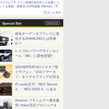
【グラビア】ファン待望の約2年ぶり水着ショ
ットも収録「椛島光 2nd写真集 Ortensia」予約
受付開始
もっと見る
10月30日発売
Special Site
総合オーディオブランドに進
化するSHANLINGとは何者
か？
レイズのパワーデザインホイ
ール「M6」に新色登場!!
SOUNDPEATSのイヤカフ型
イヤフォン「UU2イヤーカ
フ」をイヤカフマニアが語る
iFi audio主力「NEO Stream
3」「NEO iDSD 3」に迫る
Amazon プライムデー過去最
安! Anker注目プロジェクタ