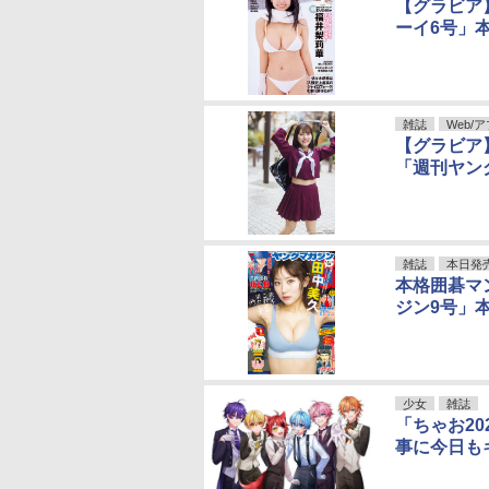
【グラビア
ーイ6号」
雑誌
Web/
【グラビア】
「週刊ヤン
雑誌
本日発
本格囲碁マ
ジン9号」
少女
雑誌
「ちゃお2
事に今日も