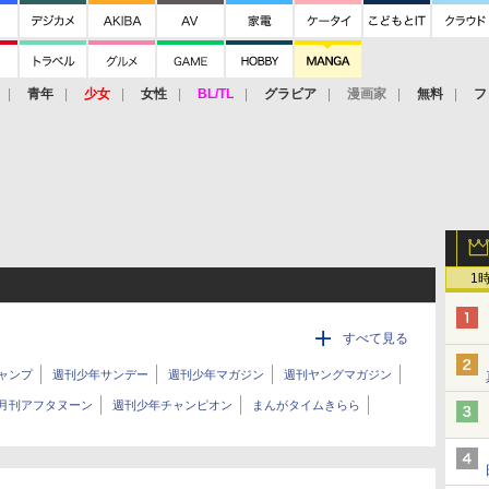
青年
少女
女性
BL/TL
グラビア
漫画家
無料
フ
1
すべて見る
ャンプ
週刊少年サンデー
週刊少年マガジン
週刊ヤングマガジン
月刊アフタヌーン
週刊少年チャンピオン
まんがタイムきらら