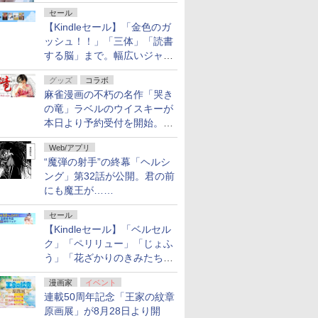
セール
【Kindleセール】「金色のガ
ッシュ！！」「三体」「読書
する脳」まで。幅広いジャン
ルの電子書籍が最大65％オ
グッズ
コラボ
フ！「Kindle本サマーセー
麻雀漫画の不朽の名作「哭き
ル」第2弾が開催中！
の竜」ラベルのウイスキーが
本日より予約受付を開始。8
月16日まで
Web/アプリ
“魔弾の射手”の終幕「ヘルシ
ング」第32話が公開。君の前
にも魔王が……
セール
【Kindleセール】「ベルセル
ク」「ペリリュー」「じょふ
う」「花ざかりのきみたち
へ」などが最大50％オフ！
漫画家
イベント
「白泉社 夏の大割引セー
連載50周年記念「王家の紋章
ル」が開催中！
原画展」が8月28日より開