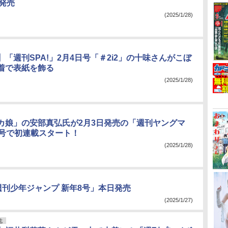
日発売
(2025/1/28)
「週刊SPA!」2月4日号「＃2i2」の十味さんがこぼ
着で表紙を飾る
(2025/1/28)
カ娘」の安部真弘氏が2月3日発売の「週刊ヤングマ
0号で初連載スタート！
(2025/1/28)
週刊少年ジャンプ 新年8号」本日発売
(2025/1/27)
誌