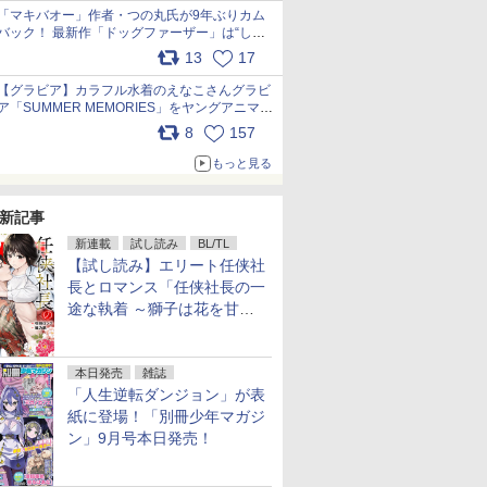
「マキバオー」作者・つの丸氏が9年ぶりカム
バック！ 最新作「ドッグファーザー」は“しゃ
べらない動物”とのリアルな暮らしを描く 「も
13
17
うこれ以上の幸せはない」……一緒に暮らす愛
犬たちへ… pic.x.com/hEr88DgVyD
【グラビア】カラフル水着のえなこさんグラビ
ア「SUMMER MEMORIES」をヤングアニマル
Webで公開中 pic.x.com/wdmmjZ7DnV
8
157
もっと見る
新記事
新連載
試し読み
BL/TL
【試し読み】エリート任侠社
長とロマンス「任侠社長の一
途な執着 ～獅子は花を甘く
愛する～」をメチャコミで先
行配信開始
本日発売
雑誌
「人生逆転ダンジョン」が表
紙に登場！「別冊少年マガジ
ン」9月号本日発売！