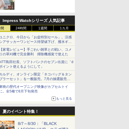
売！
Impress Watchシリーズ 人気記事
時間
24時間
1週間
1カ月
ユニクロ、今日から「お盆特別セール」。涼感
シアサッカーワンピース待望値下げ、撥水ギア
ショーツは1990円に
【家電レビュー】手ごわい雑草との戦い、コメ
リの草刈機で完全勝利 掃除機感覚で使えた
NTT島田社長、ソフトバンクのセブン出資に「d
ポイント使えるようにして」
カルディ、オンライン限定「ネコバッグ＆タン
ブラーセット」を一般販売。7月の抽選販売の
当選無効分
東映の歴代オープニング映像がカプセルトイ
に。全5種で8月下旬発売
もっと見る
夏のイベント特集！
8/7～8/30：「BLACK