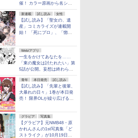
催！ カラー原画から名シー
ンの原稿まで
新連載
試し読み
女性
【試し読み】「聖女の、遺
産」コミカライズが連載開
始！ 「死にプロ」、「惚れ
魔女」作者による異世界ロマ
ンス
Web/アプリ
一生をかけてあなたを……
「東の魔女は討たれたい」第
5話が公開。妄想は終わらな
い
青年
本日発売
試し読み
【試し読み】「先輩と後輩、
大暴れの日々」1巻が本日発
売！ 限界OLが繰り広げる禁
断のロールプレイ
グラビア
写真集
【グラビア】元NMB48・原
かれんさんの1st写真集「ど
ストライク」が10月19日発