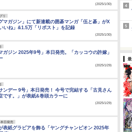
(2025/1/30)
アプリ
グマガジン」にて新連載の囲碁マンガ「伍と碁」がX
いいね」&1.5万「リポスト」を記録
(2025/1/30)
売
マガジン 2025年9号」本日発売。「カッコウの許嫁」
ー
最
(2025/1/29)
売
サンデー 9号」本日発売！ 今号で完結する「古見さん
症です。」が表紙&巻頭カラーに
(2025/1/29)
本日発売
が表紙グラビアを飾る「ヤングチャンピオン 2025年