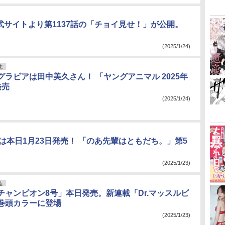
公式サイトより第1137話の「チョイ見せ！」が公開。
(2025/1/24)
誌
グラビアは田中美久さん！ 「ヤングアニマル 2025年
発売
(2025/1/24)
号は本日1月23日発売！ 「のあ先輩はともだち。」第5
(2025/1/23)
誌
チャンピオン8号」本日発売。新連載「Dr.マッスルビ
巻頭カラーに登場
(2025/1/23)