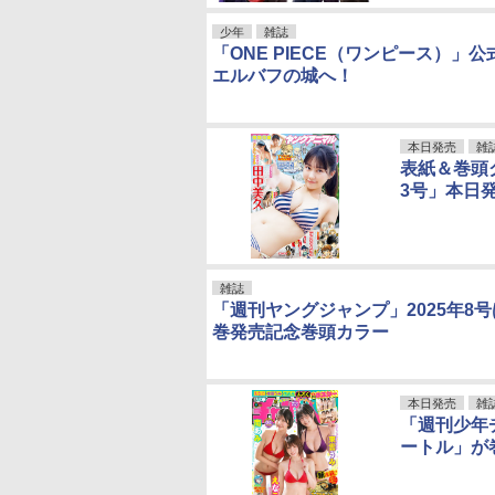
少年
雑誌
「ONE PIECE（ワンピース）」
エルバフの城へ！
本日発売
雑
表紙＆巻頭
3号」本日
雑誌
「週刊ヤングジャンプ」2025年8
巻発売記念巻頭カラー
本日発売
雑
「週刊少年
ートル」が