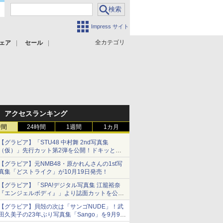
Impress サイト
全カテゴリ
ェア
セール
アクセスランキング
時間
24時間
1週間
1カ月
【グラビア】「STU48 中村舞 2nd写真集
（仮）」先行カット第2弾を公開！ドキッとす
るランジェリーカットなど新たな挑戦
【グラビア】元NMB48・原かれんさんの1st写
真集「どストライク」が10月19日発売！
【グラビア】「SPA!デジタル写真集 江籠裕奈
『エンジェルボディ』」より誌面カットを公
開！
【グラビア】貝殻の次は「サンゴNUDE」！武
田久美子の23年ぶり写真集「Sango」を9月9日
に発売