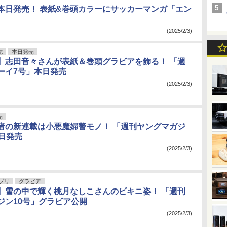
号」本日発売！ 表紙&巻頭カラーにサッカーマンガ「エン
(2025/2/3)
誌
本日発売
】志田音々さんが表紙＆巻頭グラビアを飾る！ 「週
ーイ7号」本日発売
(2025/2/3)
売
作者の新連載は小悪魔婦警モノ！ 「週刊ヤングマガジ
本日発売
(2025/2/3)
アプリ
グラビア
】雪の中で輝く桃月なしこさんのビキニ姿！ 「週刊
ジン10号」グラビア公開
(2025/2/3)