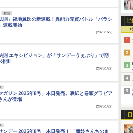
雑誌
法則」福地翼氏の新連載！異能力売買バトル「パラシ
」連載開始
1
(2025/1/22)
法則 エキシビジョン」が「サンデーうぇぶり」で期
開!!
(2025/1/22)
売
マガジン 2025年8号」本日発売。表紙と巻頭グラビア
さんが登場
(2025/1/22)
売
ンデー 2025年8号」本日発売！ 「舞妓さんちのま