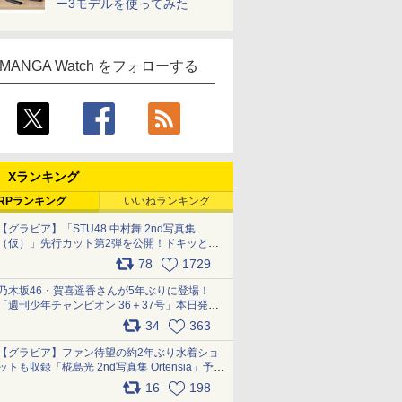
ー3モデルを使ってみた
MANGA Watch をフォローする
Xランキング
RPランキング
いいねランキング
【グラビア】「STU48 中村舞 2nd写真集
（仮）」先行カット第2弾を公開！ドキッとす
るランジェリーカットなど新たな挑戦
78
1729
pic.x.com/9uvxXReveK
乃木坂46・賀喜遥香さんが5年ぶりに登場！
「週刊少年チャンピオン 36＋37号」本日発
売 pic.x.com/2Mo85ZlRvK
34
363
【グラビア】ファン待望の約2年ぶり水着ショ
ットも収録「椛島光 2nd写真集 Ortensia」予約
受付開始 10月30日発売
16
198
pic.x.com/9nJQY0jUYz