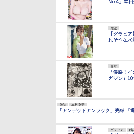
No.4」本
雑誌
【グラビア】
れそうな水
青年
「侵略！イ
ガジン」1
雑誌
本日発売
「アンデッドアンラック」完結 「
グラビア
雑