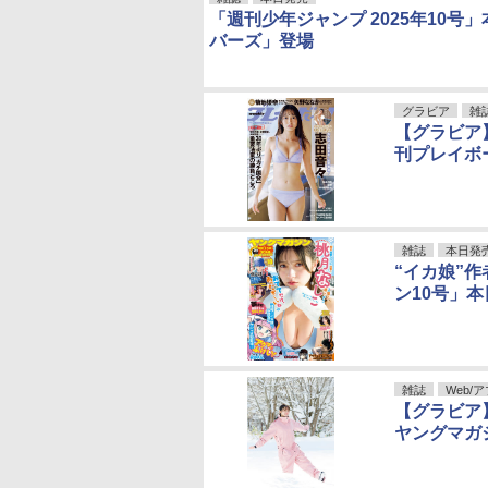
「週刊少年ジャンプ 2025年10
バーズ」登場
グラビア
雑
【グラビア
刊プレイボ
雑誌
本日発
“イカ娘”
ン10号」
雑誌
Web/
【グラビア
ヤングマガ