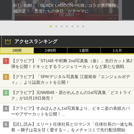
8/7～8/30：「BLACK LAGOON×HUB」コラボ第2弾開
催決定！「悪党たちの休日」がテーマに
●
●
●
●
●
●
●
アクセスランキング
1時間
24時間
1週間
1カ月
【グラビア】「STU48 中村舞 2nd写真集（仮）」先行カット第2
弾を公開！ドキッとするランジェリーカットなど新たな挑戦
【グラビア】「SPA!デジタル写真集 江籠裕奈『エンジェルボデ
ィ』」より誌面カットを公開！
【グラビア】元NMB48・原かれんさんの1st写真集「どストライ
ク」が10月19日発売！
【グラビア】すみぽんさん1st写真集より、ビキニ姿の表紙カバ
ーやアザーカットを公開！
タイトルは「offcourt（オフコート）」に決定
【試し読み】エリート任侠社長とロマンス「任侠社長の一途な執
着 ～獅子は花を甘く愛する～」をメチャコミで先行配信開始