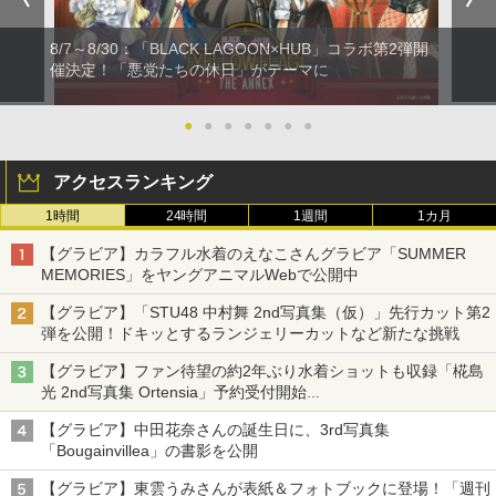
8/7～8/30：「BLACK LAGOON×HUB」コラボ第2弾開
催決定！「悪党たちの休日」がテーマに
●
●
●
●
●
●
●
アクセスランキング
1時間
24時間
1週間
1カ月
【グラビア】カラフル水着のえなこさんグラビア「SUMMER
MEMORIES」をヤングアニマルWebで公開中
【グラビア】「STU48 中村舞 2nd写真集（仮）」先行カット第2
弾を公開！ドキッとするランジェリーカットなど新たな挑戦
【グラビア】ファン待望の約2年ぶり水着ショットも収録「椛島
光 2nd写真集 Ortensia」予約受付開始
10月30日発売
【グラビア】中田花奈さんの誕生日に、3rd写真集
「Bougainvillea」の書影を公開
【グラビア】東雲うみさんが表紙＆フォトブックに登場！「週刊