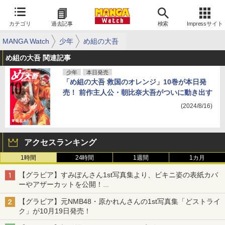
カテゴリ
過去記事
検索
Impressサイト
MANGA Watch
少年
め組の大吾
め組の大吾 関連記事
少年
本日発売
「め組の大吾 救国のオレンジ」10巻が本日発
売！ 前作主人公・朝比奈大吾がついに動き出す
(2024/8/16)
アクセスランキング
1時間
24時間
1週間
1カ月
【グラビア】すみぽんさん1st写真集より、ビキニ姿の表紙カバ
ーやアザーカットを公開！
タイトルは「offcourt（オフコート）」に決定
【グラビア】元NMB48・原かれんさんの1st写真集「どストライ
ク」が10月19日発売！