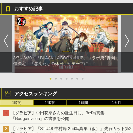
おすすめ記事
8/7～8/30：「BLACK LAGOON×HUB」コラボ第2弾開
催決定！「悪党たちの休日」がテーマに
●
●
●
●
●
●
●
アクセスランキング
1時間
24時間
1週間
1カ月
【グラビア】中田花奈さんの誕生日に、3rd写真集
「Bougainvillea」の書影を公開
【グラビア】「STU48 中村舞 2nd写真集（仮）」先行カット第2