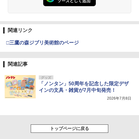
￥510
￥869
七つ屋志のぶの宝石匣（17） 【電子書
4
籍】[ 二ノ宮知子 ]
【特典】GIANNA HOMMES ISSUE05 c
4
over 山中柔太朗(B4サイズ両面ピンナッ
五時
4
￥594
プ)
関連リンク
週刊少年ジャンプ (34号)
メイドインアビス (１５) (バンブーコミ
伊藤彩沙 写真集 アヤサージュ
4
4
4
￥1,870
ックス)
￥2,200
□三鷹の森ジブリ美術館のページ
￥320
￥3,960
￥1,090
カフーを待ちわびて 【電子書籍】[ 原田
5
マハ ]
【送料無料】エチュード 乃木坂46川崎桜
5
関連記事
攻殻機動隊 (2) KCデラックス
1st写真集／川崎桜／須江隆治
5
￥594
週刊少年サンデー 2026年35号（2026年
異世界居酒屋「のぶ」(22) (角川コミッ
村重杏奈写真集「あんな」
5
5
5
￥-
￥2,854
グッズ
7月29日発売号） [雑誌]
クス・エース)
「ノンタン」50周年を記念した限定デザ
￥3,300
インの文具・雑貨が7月中旬発売！
￥379
￥832
2026年7月8日
トップページに戻る