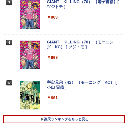
GIANT KILLING（70） 【電子書籍】[
聖闘士星矢 Final Edition 15 （少年
3
3
ツジトモ ]
チャンピオン・コミックス・エクスト
ラ） [ 車田正美 ]
￥869
￥1,760
GIANT KILLING（70） （モーニン
4
週刊少年マガジン 2026年36・37号[202
4
グ KC） [ ツジトモ ]
6年8月5日発売] 【電子書籍】[ 金城宗幸
]
￥869
￥400
宇宙兄弟（42） （モーニング KC） [
5
HUNTER×HUNTER モノクロ版 16 【電
5
小山 宙哉 ]
子書籍】[ 冨樫義博 ]
￥891
￥460
楽天ランキングをもっと見る