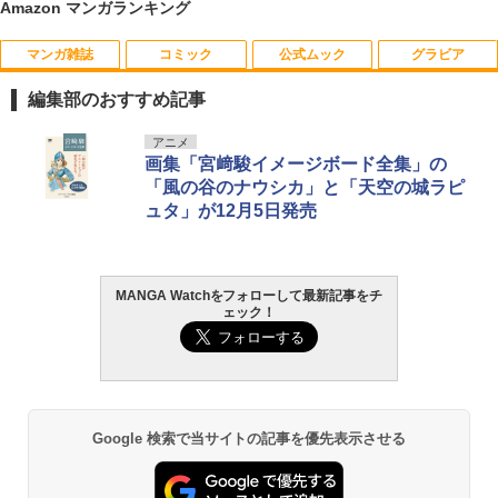
Amazon マンガランキング
マンガ雑誌
コミック
公式ムック
グラビア
隣のステラ（9） 【電子書籍】[ 餡蜜 ]
【特典】GIANNA Plus #11 cover 池崎
1
1
理人＆木村柾哉(片観音ピンナップ)
編集部のおすすめ記事
￥594
￥1,980
週刊少年マガジン 2026年35号[2026年7
薬屋のひとりごと 17巻 (デジタル版ビッ
F.S.S. EPISODES of 40th MEMORIAL
髙野真央1st写真集 まおのこと、
アニメ
1
1
1
1
月29日発売] [雑誌]
グガンガンコミックス)
画集「宮﨑駿イメージボード全集」の
￥3,630
￥3,630
「風の谷のナウシカ」と「天空の城ラピ
￥400
￥770
ュタ」が12月5日発売
隣のステラ（8） 【電子書籍】[ 餡蜜 ]
【楽天ブックス限定特典】GIANNA Plus
2
2
#10 cover 船津稜雅＆村田祐基（超特
急）(楽天ブックス限定オリジナルステッ
￥594
攻殻機動隊 (1) KCデラックス
2
カー)
MANGA Watchをフォローして最新記事をチ
【電子版】ガンダムエース ２０２６年
宇宙兄弟（４６） (モーニングコミック
日向坂46 藤嶌果歩 1st写真集 果実の歩
2
2
2
￥1,650
ェック！
￥1,980
９月号 Ｎｏ．２８９ [雑誌]
ス)
幅
￥800
￥1,131
￥2,640
隣のステラ（7） 【電子書籍】[ 餡蜜 ]
3
【特典】GIANNA HOMMES ISSUE05 c
3
over 本田響矢(B4サイズ両面フォトカー
￥594
呪術廻戦≡ 3 (ジャンプコミックス)
3
ド)
Google 検索で当サイトの記事を優先表示させる
ヤングマガジン 2026年36・37号 [2026
メダリスト（１５） (アフタヌーンコミ
溝端葵 1st写真集 「あおいままで。」
3
3
3
￥572
年8月3日発売] [雑誌]
ックス)
￥2,200
￥3,630