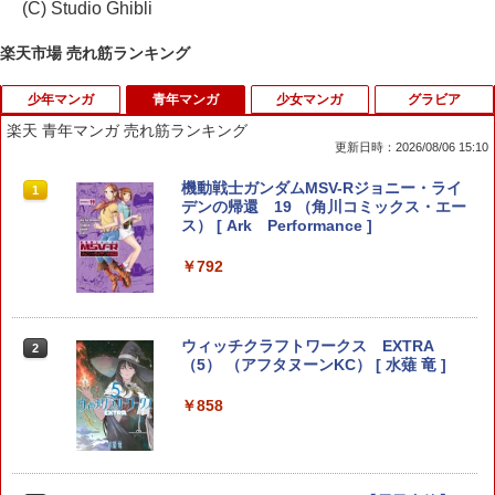
(C) Studio Ghibli
楽天市場 売れ筋ランキング
少年マンガ
青年マンガ
少女マンガ
グラビア
楽天 青年マンガ 売れ筋ランキング
更新日時：2026/08/06 15:10
逆転バリバリバース 1 金のバリバコイン
機動戦士ガンダムMSV-Rジョニー・ライ
1
1
2枚つき特装版 （コロコロコミックス）
デンの帰還 19 （角川コミックス・エー
[ 掛丸 翔 ]
ス） [ Ark Performance ]
￥1,760
￥792
運命の巻戻士 1巻 キャラクターブック付
ウィッチクラフトワークス EXTRA
2
2
きスペシャル版 （コロコロコミックス）
（5） （アフタヌーンKC） [ 水薙 竜 ]
[ 木村 風太 ]
￥858
￥1,760