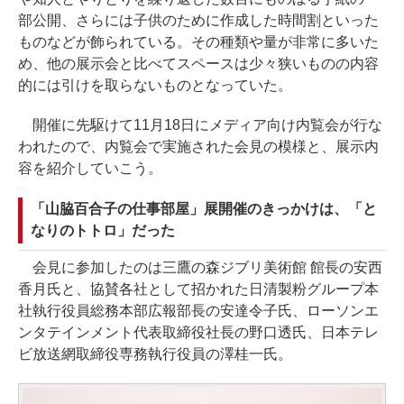
部公開、さらには子供のために作成した時間割といった
ものなどが飾られている。その種類や量が非常に多いた
め、他の展示会と比べてスペースは少々狭いものの内容
的には引けを取らないものとなっていた。
開催に先駆けて11月18日にメディア向け内覧会が行な
われたので、内覧会で実施された会見の模様と、展示内
容を紹介していこう。
「山脇百合子の仕事部屋」展開催のきっかけは、「と
なりのトトロ」だった
会見に参加したのは三鷹の森ジブリ美術館 館長の安西
香月氏と、協賛各社として招かれた日清製粉グループ本
社執行役員総務本部広報部長の安達令子氏、ローソンエ
ンタテインメント代表取締役社長の野口透氏、日本テレ
ビ放送網取締役専務執行役員の澤桂一氏。