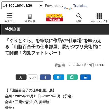
Powered by
Translate
MANGA Watch
イベント
カテゴリ
過去記事
検索
Impressサイト
特別企画
「ぐりとぐら」を筆頭に作品や”仕事場”を味わえ
る「山脇百合子の仕事部屋」展がジブリ美術館に
て開催！内覧フォトレポート
音無欒
2025年11月19日 00:00
リスト
【「山脇百合子の仕事部屋」展】
会期：2025年11月19日～2027年5月（予定）
会場：三鷹の森ジブリ美術館
料金：