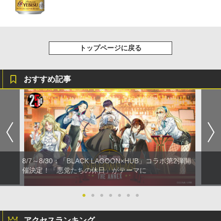
トップページに戻る
おすすめ記事
8/7～8/30：「BLACK LAGOON×HUB」コラボ第2弾開
催決定！「悪党たちの休日」がテーマに
●
●
●
●
●
●
●
アクセスランキング