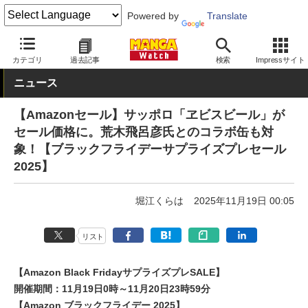
Powered by
Translate
MANGA Watch
セール
カテゴリ
過去記事
検索
Impressサイト
ニュース
【Amazonセール】サッポロ「ヱビスビール」が
セール価格に。荒木飛呂彦氏とのコラボ缶も対
象！【ブラックフライデーサプライズプレセール
2025】
堀江くらは
2025年11月19日 00:05
リスト
【Amazon Black FridayサプライズプレSALE】
開催期間：11月19日0時～11月20日23時59分
【Amazon ブラックフライデー 2025】