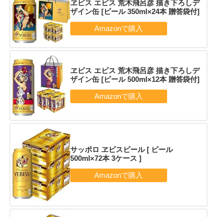
ヱビス エビス 荒木飛呂彦 描き下ろしデ
ザイン缶 [ビール 350ml×24本 贈答袋付]
ヱビス エビス 荒木飛呂彦 描き下ろしデ
ザイン缶 [ビール 500ml×12本 贈答袋付]
サッポロ ヱビスビール [ ビール
500ml×72本 3ケース ]