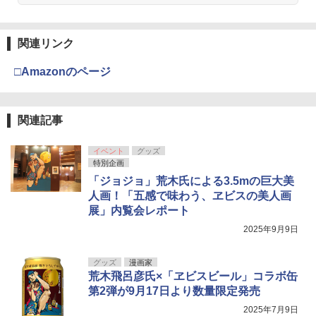
関連リンク
□Amazonのページ
関連記事
イベント
グッズ
特別企画
「ジョジョ」荒木氏による3.5mの巨大美
人画！「五感で味わう、ヱビスの美人画
展」内覧会レポート
2025年9月9日
グッズ
漫画家
荒木飛呂彦氏×「ヱビスビール」コラボ缶
第2弾が9月17日より数量限定発売
2025年7月9日