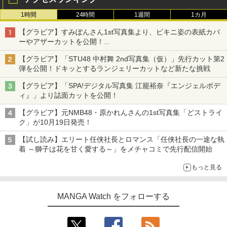
1時間
24時間
1週間
1カ月
【グラビア】すみぽんさん1st写真集より、ビキニ姿の表紙カバ
ーやアザーカットを公開！
タイトルは「offcourt（オフコート）」に決定
【グラビア】「STU48 中村舞 2nd写真集（仮）」先行カット第2
弾を公開！ドキッとするランジェリーカットなど新たな挑戦
【グラビア】「SPA!デジタル写真集 江籠裕奈『エンジェルボデ
ィ』」より誌面カットを公開！
【グラビア】元NMB48・原かれんさんの1st写真集「どストライ
ク」が10月19日発売！
【試し読み】エリート任侠社長とロマンス「任侠社長の一途な執
着 ～獅子は花を甘く愛する～」をメチャコミで先行配信開始
もっと見る
MANGA Watch をフォローする