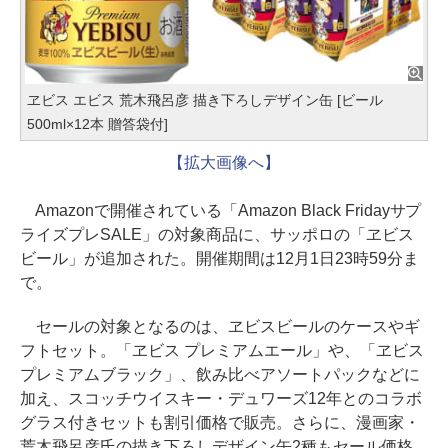
ヱビス エビス 荒木飛呂彦 描き下ろしデザイン缶 [ビール
500ml×12本 贈答袋付]
【拡大画像へ】
Amazonで開催されている「Amazon Black Fridayサプ
ライズプレSALE」の対象商品に、サッポロの「ヱビス
ビール」が追加された。開催期間は12月1日23時59分ま
で。
セールの対象となるのは、ヱビスビールのケースやギ
フトセット。「ヱビス プレミアムエール」や、「ヱビス
プレミアムブラック」、飲み比べアソートパックなどに
加え、スコッチウイスキー・デュワーズ12年とのコラボ
グラス付きセットも割引価格で販売。さらに、漫画家・
荒木飛呂彦氏の描き下ろしデザイン缶2種もセール価格