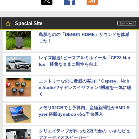
Special Site
鳥肌ものの「DENON HOME」サウンドを体感
した！
レイズ鍛造1ピースアルミホイール「CE28 N-p
lus」軽量なままに剛性を向上
エントリーなのに脅威の実力!「Osprey」Nobl
e Audioワイヤレスイヤフォン4機種を一気に聴
く
メモリ32GBでも予算内。産経新聞社がAMD R
yzen搭載dynabookを2千台導入
クリエイティブが作った2万円台の“小さなピュ
アオーディオスピーカー”