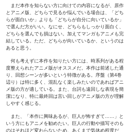
まだ本作を知らない方に向けての内容になるが、原作
とアニメ版、どちらで見るか悩んでいる場合は、「どち
らが面白いか」よりも「どちらが自分に向いているか」
で選んだ方がいい。なにせ、どちらもしっかり面白く、
どちらを選んでも損はない。加えてマンガもアニメも完
結している。ただ、どちらが向いているか、というのは
あると思う。
何も考えずに本作を知りたい方には、時系列がある程
度整えられたアニメ版がオススメだ。本作は前述した通
り、回想シーンが多いという特徴がある。序盤（第4巻
辺り）は特に多く、混乱なく楽しみたいのであればアニ
メ版の方が適している。また、台詞も遠回しな表現を簡
潔になり、特に最終回は言い回しがアニメ版の方が理解
しやすく感じる。
また、「本作に興味あるが、巨人が怖すぎて……」と
いう方にもアニメを勧めたい。巨人の行動や描写そのも
のはそれほど変わらないため、あくまで気休め程度だ