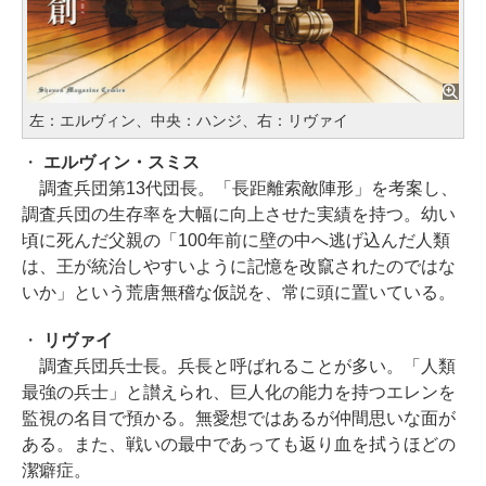
左：エルヴィン、中央：ハンジ、右：リヴァイ
・
エルヴィン・スミス
調査兵団第13代団長。「長距離索敵陣形」を考案し、
調査兵団の生存率を大幅に向上させた実績を持つ。幼い
頃に死んだ父親の「100年前に壁の中へ逃げ込んだ人類
は、王が統治しやすいように記憶を改竄されたのではな
いか」という荒唐無稽な仮説を、常に頭に置いている。
・
リヴァイ
調査兵団兵士長。兵長と呼ばれることが多い。「人類
最強の兵士」と讃えられ、巨人化の能力を持つエレンを
監視の名目で預かる。無愛想ではあるが仲間思いな面が
ある。また、戦いの最中であっても返り血を拭うほどの
潔癖症。