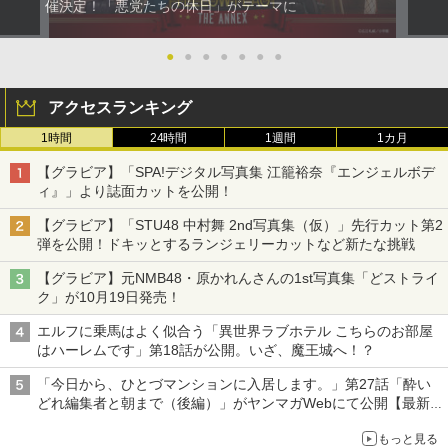
催決定！「悪党たちの休日」がテーマに
●
●
●
●
●
●
●
アクセスランキング
1時間
24時間
1週間
1カ月
【グラビア】「SPA!デジタル写真集 江籠裕奈『エンジェルボデ
ィ』」より誌面カットを公開！
【グラビア】「STU48 中村舞 2nd写真集（仮）」先行カット第2
弾を公開！ドキッとするランジェリーカットなど新たな挑戦
【グラビア】元NMB48・原かれんさんの1st写真集「どストライ
ク」が10月19日発売！
エルフに乗馬はよく似合う「異世界ラブホテル こちらのお部屋
はハーレムです」第18話が公開。いざ、魔王城へ！？
「今日から、ひとづマンションに入居します。」第27話「酔い
どれ編集者と朝まで（後編）」がヤンマガWebにて公開【最新
話】
もっと見る