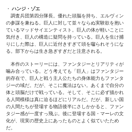
・
ハンジ・ゾエ
調査兵団第四分隊長。優れた頭脳を持ち、エルヴィン
の参謀を兼ねる。巨人に対して並々ならぬ実験欲を抱い
ているマッドサイエンティスト。巨人の体が軽いことに
気付き、巨人の構造に疑問を持っている。巨人を生け捕
りにした際は、巨人に近付きすぎて頭を囓られそうにな
る。部下からは生き急ぎすぎだと注意される。
本作のストーリーには、ファンタジーとリアリティが
噛み合っている。どう考えても「巨人」はファンタジー
的存在で、巨人と戦う主人公たちの身体能力もファンタ
ジーの域だ。だが、そこに魔法はない。あくまで自分の
体と頭脳だけで戦っている。そして、そこに必ず描かれ
る人間模様は真に迫るほどにリアルだ。だが、新しい国
の人間たちが登場する物語後半にさしかかると、ファン
タジー感が一度すっ飛ぶ。後に登場する国・マーレの文
化が、現実の歴史上にあったものとよく似ていたため
だ。