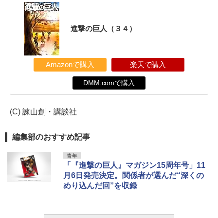
進撃の巨人（３４）
Amazonで購入
楽天で購入
DMM.comで購入
(C) 諫山創・講談社
編集部のおすすめ記事
青年
「『進撃の巨人』マガジン15周年号」11
月6日発売決定。関係者が選んだ“深くの
めり込んだ回”を収録