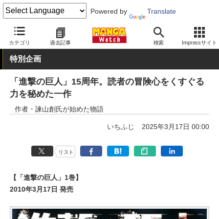
Powered by
Translate
MANGA Watch
青年
進撃の巨人
カテゴリ
過去記事
検索
Impressサイト
特別企画
「進撃の巨人」15周年。読者の冒険心をくすぐる
力を秘めた一作
作者・諫山創氏が始めた物語
いちふじ
2025年3月17日 00:00
リスト
【「進撃の巨人」1巻】
2010年3月17日 発売