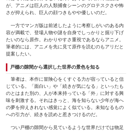
が、アニメは巨人の人類捕食シーンのグロテスクさや怖
さが抑えられ、巨人の顔つきもやや優しいのだ。
一方でマンガ版は前述したように考察しがいのある内
容が満載で、登場人物や謎を自身でしっかりと掘り下げ
たいのなら原作。わかりやすさ重視であるならアニメ。
筆者的には、アニメを先に見て原作を読むのもアリだと
提案したい。
戸棚の隙間から選択した世界の景色を知る
筆者は、本作に冒険心をくすぐる力が宿っていると信
じている。「面白い」や「続きが気になる」といったも
のとはまた別の、人が本来持っている「外」に対する興
味を刺激する。それはきっと、海を知らない少年が海へ
の夢を抑えきれない感覚によく似ている。未知なるもの
への引力が、続きを読めと惹きつけるのだ。
つい戸棚の隙間から見ているような世界だけでは物足