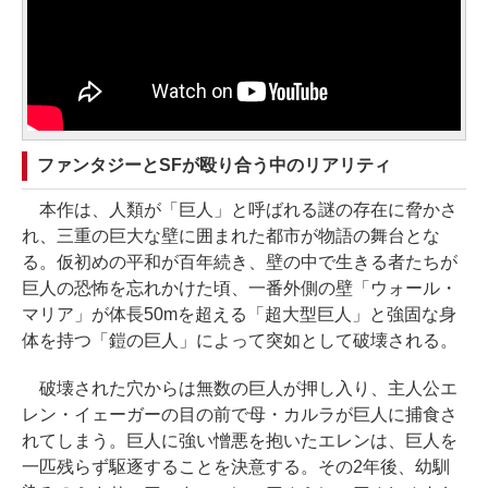
ファンタジーとSFが殴り合う中のリアリティ
本作は、人類が「巨人」と呼ばれる謎の存在に脅かさ
れ、三重の巨大な壁に囲まれた都市が物語の舞台とな
る。仮初めの平和が百年続き、壁の中で生きる者たちが
巨人の恐怖を忘れかけた頃、一番外側の壁「ウォール・
マリア」が体長50mを超える「超大型巨人」と強固な身
体を持つ「鎧の巨人」によって突如として破壊される。
破壊された穴からは無数の巨人が押し入り、主人公エ
レン・イェーガーの目の前で母・カルラが巨人に捕食さ
れてしまう。巨人に強い憎悪を抱いたエレンは、巨人を
一匹残らず駆逐することを決意する。その2年後、幼馴