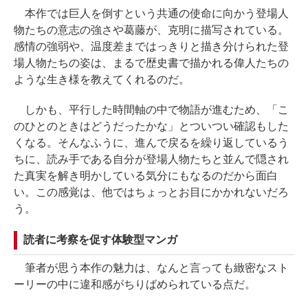
本作では巨人を倒すという共通の使命に向かう登場人
物たちの意志の強さや葛藤が、克明に描写されている。
感情の強弱や、温度差まではっきりと描き分けられた登
場人物たちの姿は、まるで歴史書で描かれる偉人たちの
ような生き様を教えてくれるのだ。
しかも、平行した時間軸の中で物語が進むため、「こ
のひとのときはどうだったかな」とついつい確認もした
くなる。そんなふうに、進んで戻るを繰り返しているう
ちに、読み手である自分が登場人物たちと並んで隠され
た真実を解き明かしている気分にもなるのだから面白
い。この感覚は、他ではちょっとお目にかかれないだろ
う。
読者に考察を促す体験型マンガ
筆者が思う本作の魅力は、なんと言っても緻密なスト
ーリーの中に違和感がちりばめられている点だ。