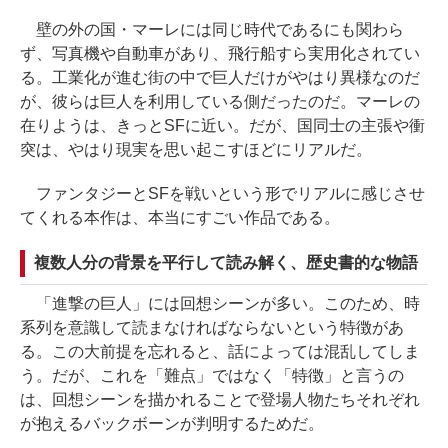
壁の外の国・マーレには同じ時代であるにも関わら
ず、写真機や自動車があり、飛行船すら実用化されてい
る。工業化が進む街の中で巨人だけがやはり異様なのだ
が、彼らは巨人を利用している側だったのだ。マーレの
在りようは、きっとSFに近い。だが、国同士の主張や衝
突は、やはり現実を思い起こすほどにリアルだ。
ファンタジーとSFを戦いという形でリアルに感じさせ
てくれる本作は、本当にすごい作品である。
複数人分の背景を平行して読み解く、歴史書的な物語
「進撃の巨人」には回想シーンが多い。このため、時
系列を意識して読まなければならないという特徴があ
る。この大前提を忘れると、話によっては混乱してしま
う。だが、これを「難点」ではなく「特徴」と言うの
は、回想シーンを描かれることで登場人物たちそれぞれ
が抱えるバックボーンが判明するためだ。