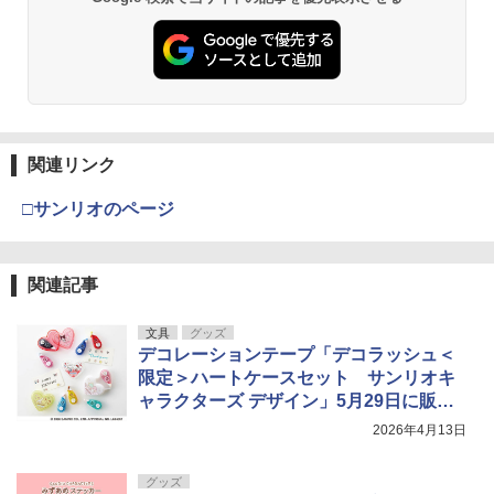
メダリスト（１５） (アフタヌーンコミ
溝端葵 1st写真集 「あおいままで。」
3
3
￥572
ックス)
￥3,630
￥869
五時
4
関連リンク
メイドインアビス (１５) (バンブーコミ
伊藤彩沙 写真集 アヤサージュ
4
4
￥1,870
ックス)
□サンリオのページ
￥3,960
￥1,090
関連記事
攻殻機動隊 (2) KCデラックス
5
異世界居酒屋「のぶ」(22) (角川コミッ
村重杏奈写真集「あんな」
5
5
￥-
文具
グッズ
クス・エース)
デコレーションテープ「デコラッシュ＜
￥3,300
限定＞ハートケースセット サンリオキ
￥832
ャラクターズ デザイン」5月29日に販売
開始。サンリオキャラで手帳やカードを
2026年4月13日
かわいくデコ
グッズ