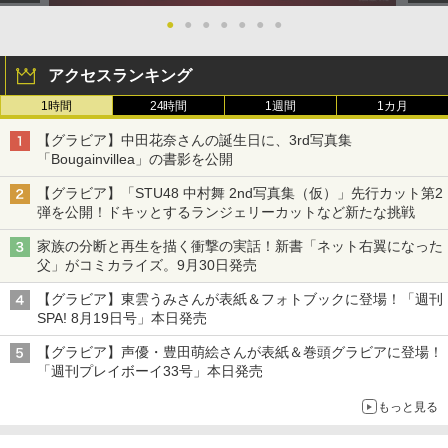
●
●
●
●
●
●
●
アクセスランキング
1時間
24時間
1週間
1カ月
【グラビア】中田花奈さんの誕生日に、3rd写真集
「Bougainvillea」の書影を公開
【グラビア】「STU48 中村舞 2nd写真集（仮）」先行カット第2
弾を公開！ドキッとするランジェリーカットなど新たな挑戦
家族の分断と再生を描く衝撃の実話！新書「ネット右翼になった
父」がコミカライズ。9月30日発売
【グラビア】東雲うみさんが表紙＆フォトブックに登場！「週刊
SPA! 8月19日号」本日発売
【グラビア】声優・豊田萌絵さんが表紙＆巻頭グラビアに登場！
「週刊プレイボーイ33号」本日発売
もっと見る