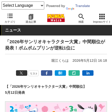
Powered by
Translate
MANGA Watch
Web/アプリ
カテゴリ
過去記事
検索
Impressサイト
ニュース
「2026年サンリオキャラクター大賞」中間順位が
発表！ポムポムプリンが逆転1位に
堀江くらは
2026年5月12日 16:18
リスト
【「2026年サンリオキャラクター大賞」中間順位】
5月12日発表