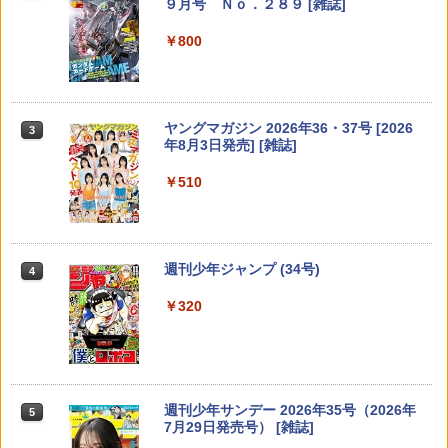
￥1,980
９月号 Ｎｏ．２８９ [雑誌]
￥800
隣のステラ（7） 【電子書籍】[ 餡蜜 ]
GIANT KILLING（70） 【電子書籍】[
3
聖闘士星矢 Final Edition 15 （少年
3
3
ツジトモ ]
【特典】GIANNA HOMMES ISSUE05 c
チャンピオン・コミックス・エクスト
3
over 本田響矢(B4サイズ両面フォトカー
￥594
ラ） [ 車田正美 ]
ド)
￥869
ヤングマガジン 2026年36・37号 [2026
3
￥1,760
年8月3日発売] [雑誌]
￥2,200
￥510
七つ屋志のぶの宝石匣（17） 【電子書
GIANT KILLING（70） （モーニン
4
4
週刊少年マガジン 2026年36・37号[202
4
籍】[ 二ノ宮知子 ]
グ KC） [ ツジトモ ]
【特典】GIANNA HOMMES ISSUE05 c
6年8月5日発売] 【電子書籍】[ 金城宗幸
4
over 山中柔太朗(B4サイズ両面ピンナッ
]
￥594
プ)
￥869
週刊少年ジャンプ (34号)
4
￥400
￥2,200
￥320
カフーを待ちわびて 【電子書籍】[ 原田
宇宙兄弟（42） （モーニング KC） [
5
5
HUNTER×HUNTER モノクロ版 16 【電
5
マハ ]
小山 宙哉 ]
【送料無料】エチュード 乃木坂46川崎桜
子書籍】[ 冨樫義博 ]
5
1st写真集／川崎桜／須江隆治
￥594
￥891
￥460
週刊少年サンデー 2026年35号（2026年
5
￥2,854
7月29日発売号） [雑誌]