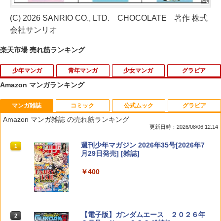
(C) 2026 SANRIO CO., LTD. CHOCOLATE 著作 株式
会社サンリオ
楽天市場 売れ筋ランキング
少年マンガ
青年マンガ
少女マンガ
グラビア
Amazon マンガランキング
マンガ雑誌
コミック
公式ムック
グラビア
逆転バリバリバース 1 金のバリバコイン
機動戦士ガンダムMSV-Rジョニー・ライ
隣のステラ（9） 【電子書籍】[ 餡蜜 ]
【特典】GIANNA Plus #11 cover 池崎
1
1
1
1
2枚つき特装版 （コロコロコミックス）
デンの帰還 19 （角川コミックス・エー
理人＆木村柾哉(片観音ピンナップ)
Amazon マンガ雑誌 の売れ筋ランキング
[ 掛丸 翔 ]
ス） [ Ark Performance ]
更新日時：2026/08/06 12:14
￥594
￥1,980
￥1,760
￥792
週刊少年マガジン 2026年35号[2026年7
1
月29日発売] [雑誌]
￥400
隣のステラ（8） 【電子書籍】[ 餡蜜 ]
【楽天ブックス限定特典】GIANNA Plus
運命の巻戻士 1巻 キャラクターブック付
ウィッチクラフトワークス EXTRA
2
2
2
2
#10 cover 船津稜雅＆村田祐基（超特
きスペシャル版 （コロコロコミックス）
（5） （アフタヌーンKC） [ 水薙 竜 ]
急）(楽天ブックス限定オリジナルステッ
[ 木村 風太 ]
￥594
カー)
￥858
【電子版】ガンダムエース ２０２６年
￥1,760
2