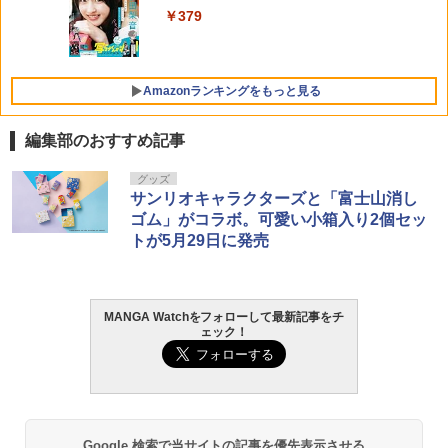
￥379
Amazonランキングをもっと見る
編集部のおすすめ記事
薬屋のひとりごと 17巻 (デジタル版ビッ
F.S.S. EPISODES of 40th MEMORIAL
髙野真央1st写真集 まおのこと、
グッズ
1
1
1
グガンガンコミックス)
サンリオキャラクターズと「富士山消し
￥3,630
￥3,630
ゴム」がコラボ。可愛い小箱入り2個セッ
￥770
トが5月29日に発売
攻殻機動隊 (1) KCデラックス
2
MANGA Watchをフォローして最新記事をチ
宇宙兄弟（４６） (モーニングコミック
日向坂46 藤嶌果歩 1st写真集 果実の歩
2
2
￥1,650
ェック！
ス)
幅
￥1,131
￥2,640
呪術廻戦≡ 3 (ジャンプコミックス)
3
Google 検索で当サイトの記事を優先表示させる