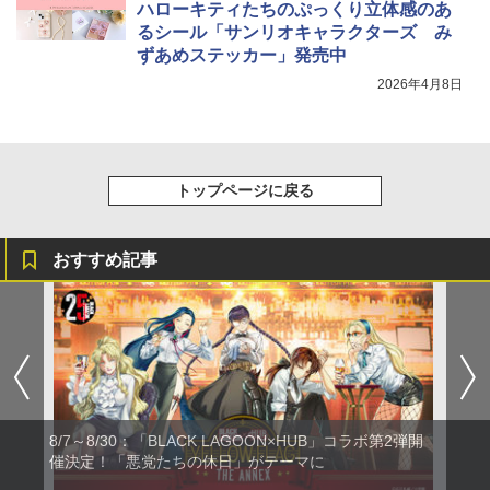
ハローキティたちのぷっくり立体感のあ
るシール「サンリオキャラクターズ み
ずあめステッカー」発売中
2026年4月8日
トップページに戻る
おすすめ記事
8/7～8/30：「BLACK LAGOON×HUB」コラボ第2弾開
催決定！「悪党たちの休日」がテーマに