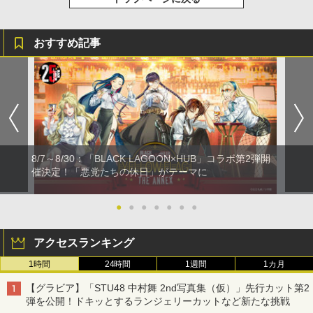
おすすめ記事
8/7～8/30：「BLACK LAGOON×HUB」コラボ第2弾開
催決定！「悪党たちの休日」がテーマに
●
●
●
●
●
●
●
アクセスランキング
1時間
24時間
1週間
1カ月
【グラビア】「STU48 中村舞 2nd写真集（仮）」先行カット第2
弾を公開！ドキッとするランジェリーカットなど新たな挑戦