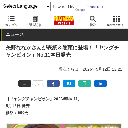
Powered by
Translate
MANGA Watch
雑誌
ヤングチャンピオン
カテゴリ
過去記事
検索
Impressサイト
ニュース
矢野ななかさんが表紙＆巻頭に登場！「ヤングチ
ャンピオン」No.11本日発売
堀江くらは
2026年5月12日 12:21
リスト
【「ヤングチャンピオン」2026年No.11】
5月12日 発売
価格：560円