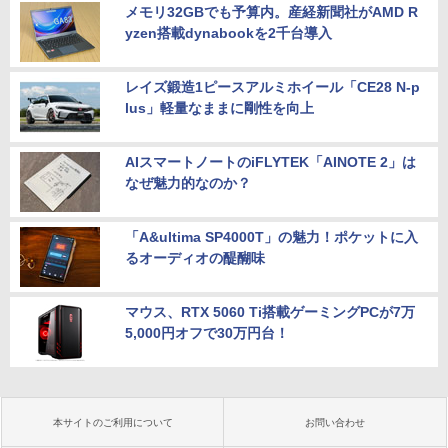
メモリ32GBでも予算内。産経新聞社がAMD R
yzen搭載dynabookを2千台導入
レイズ鍛造1ピースアルミホイール「CE28 N-p
lus」軽量なままに剛性を向上
AIスマートノートのiFLYTEK「AINOTE 2」は
なぜ魅力的なのか？
「A&ultima SP4000T」の魅力！ポケットに入
るオーディオの醍醐味
マウス、RTX 5060 Ti搭載ゲーミングPCが7万
5,000円オフで30万円台！
本サイトのご利用について
お問い合わせ