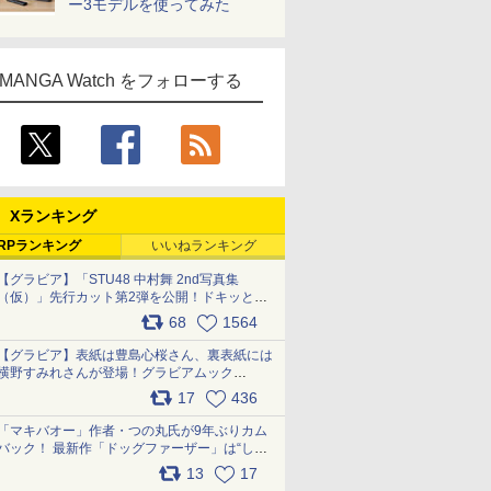
ー3モデルを使ってみた
MANGA Watch をフォローする
Xランキング
RPランキング
いいねランキング
【グラビア】「STU48 中村舞 2nd写真集
（仮）」先行カット第2弾を公開！ドキッとす
るランジェリーカットなど新たな挑戦
68
1564
pic.x.com/9uvxXReveK
【グラビア】表紙は豊島心桜さん、裏表紙には
横野すみれさんが登場！グラビアムック
「PARADE」2026夏号が本日発売
17
436
pic.x.com/hYZlU1GBwl
「マキバオー」作者・つの丸氏が9年ぶりカム
バック！ 最新作「ドッグファーザー」は“しゃ
べらない動物”とのリアルな暮らしを描く 「も
13
17
うこれ以上の幸せはない」……一緒に暮らす愛