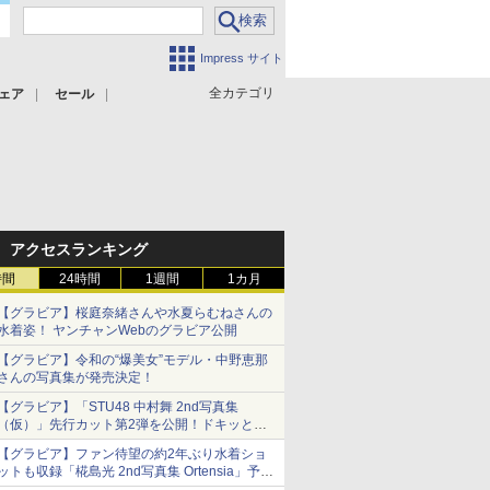
Impress サイト
全カテゴリ
ェア
セール
アクセスランキング
時間
24時間
1週間
1カ月
【グラビア】桜庭奈緒さんや水夏らむねさんの
水着姿！ ヤンチャンWebのグラビア公開
【グラビア】令和の“爆美女”モデル・中野恵那
さんの写真集が発売決定！
【グラビア】「STU48 中村舞 2nd写真集
（仮）」先行カット第2弾を公開！ドキッとす
るランジェリーカットなど新たな挑戦
【グラビア】ファン待望の約2年ぶり水着ショ
ットも収録「椛島光 2nd写真集 Ortensia」予約
受付開始