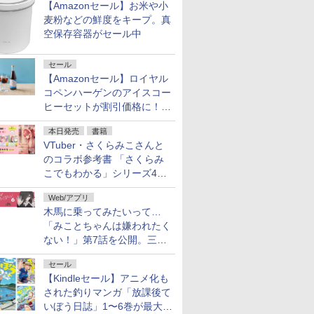
【Amazonセール】お米や小
麦粉などの鮮度をキープ。真
空保存容器がセール中
セール
【Amazonセール】ロイヤル
コペンハーゲンのアイスコー
ヒーセットが割引価格に！夏
のギフトに最適！
本日発売
書籍
VTuber・さくらみこさんと
のコラボ参考書 「さくらみ
こでもわかる」シリーズ4冊
が本日発売！
Web/アプリ
木馬に乗ってみたいって…
「みことちゃんは嫌われたく
ない！」第7話を公開。三角
じゃない方か
セール
【Kindleセール】アニメ化も
された釣りマンガ「放課後て
いぼう日誌」1〜6巻が最大
7
7
7
8
8
8
9
9
9
10
10
10