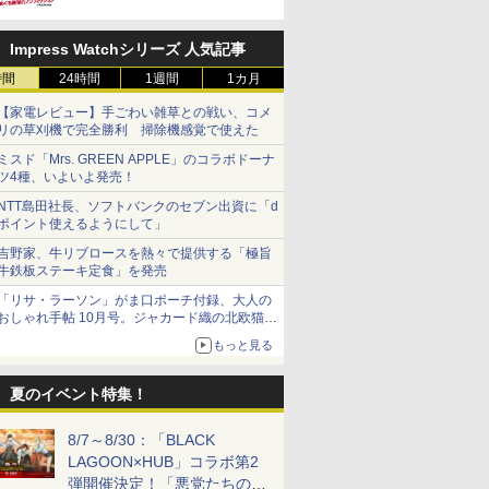
Impress Watchシリーズ 人気記事
時間
24時間
1週間
1カ月
カ 全7
集
女子高生除霊師アカネ!
永瀬廉 プレミアム
キャラクターイラスト
【特別版】PRODUCE
『負けヒロインが多す
七瀬なな 1st写真集
ナガノ展 
佐々木希フ
ト「トル
o』
4 (ヤングジャンプコミ
BOX【初回限定版】
の演出大事典
101 JAPAN 新世界
ぎる!』アニメ公式ガイ
『みつめて。』
NAGANO
イ Natural
【家電レビュー】手ごわい雑草との戦い、コメ
ージョ
ックス)
(仮)
(ILLUSTRATION
FAN BOOK PLUS 限定
ド (原画集・イラスト
EXHIBITI
￥3,410
￥2,200
リの草刈機で完全勝利 掃除機感覚で使えた
MASTER CLASS)
カバーver.
ブック)
COMPLET
￥792
￥8,800
￥2,970
￥2,400
￥3,520
￥-
ミスド「Mrs. GREEN APPLE」のコラボドーナ
ツ4種、いよいよ発売！
NTT島田社長、ソフトバンクのセブン出資に「d
ポイント使えるようにして」
吉野家、牛リブロースを熱々で提供する「極旨
牛鉄板ステーキ定食」を発売
「リサ・ラーソン」がま口ポーチ付録、大人の
おしゃれ手帖 10月号。ジャカード織の北欧猫デ
ザイン
もっと見る
夏のイベント特集！
8/7～8/30：「BLACK
LAGOON×HUB」コラボ第2
弾開催決定！「悪党たちの休