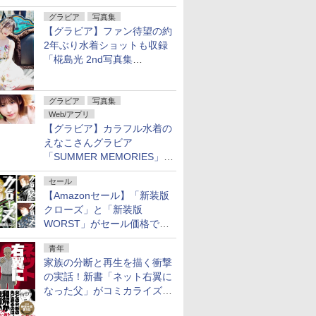
50％オフのセール中！
グラビア
写真集
【グラビア】ファン待望の約
2年ぶり水着ショットも収録
7
7
8
8
9
9
10
10
「椛島光 2nd写真集
Ortensia」予約受付開始
 （ジャン
2 （ヤ
ィ ローズ
逃げ上手の若君 26
この素晴らしい世界に
ローズ ローズィ ローズ
ブルーロック（40）
ディグニティ -旅行医
ローズ ローズィ ローズ
魔入りました！入間く
世界を救うために亜人
隣の元カレくん 7 （マ
シャングリ
【中古】 
冷たくて 柔
グラビア
写真集
 [ 馬上
オン・コ
2 （マーガ
（ジャンプコミック
祝福を！(23) 【電子書
フル バッド 1 （マーガ
【電子書籍】[ 金城宗
の処方箋ー（3） （ビ
フル バッド 3 （マーガ
ん if Episode
と朝チュンできます
ーガレットコミック
ティア（2
全22巻 完
子書籍】[
Web/アプリ
 高橋ヒロ
ス） [
ス） [ 松井 優征 ]
籍】[ 渡 真仁 ]
レットコミックス） [
幸 ]
ッグ コミックス） [ 矢
レットコミックス） [
of 魔フィア 9 （少
か？ 10 【電子書籍】
ス） [ ago ]
ゲーハンタ
談社 ヤン
ミ ]
【グラビア】カラフル水着の
いくえみ 綾 ]
田 恵梨子 ]
いくえみ 綾 ]
年チャンピオン・コミ
[ 音井 れこ丸 ]
に挑まんと
[レンタル落
￥572
￥924
￥660
￥594
￥770
￥715
￥594
￥968
￥748
￥792
￥8,541
￥752
えなこさんグラビア
ックス） [ hiro者 ]
書籍】[ 硬
ク] [漫画]
 2026年
「のぶ」
週刊ビッグコミックス
ONE PIECE モノクロ
週刊少年ジャンプ (34
HUNTER×HUNTER モ
週刊少年サンデー 2026
キングダム 80 (ヤング
週刊少年マガ
スーパーの
「SUMMER MEMORIES」を
26年8月3
コミックス・
ピリッツ 2026年36・
版 115 (ジャンプコミッ
号)
ノクロ版 39 (ジャンプ
年35号（2026年7月29
ジャンプコミックス)
年34号[20
うふたり 9
ヤングアニマルWebで公開中
37合併号【デジタル版
クスDIGITAL)
コミックスDIGITAL)
日発売号） [雑誌]
発売] [雑誌
版ビッグガ
セール
￥320
￥770
限定グラビア増量｢東雲
ックス)
【Amazonセール】「新装版
￥510
￥594
￥572
￥379
￥400
￥810
うみ」】（2026年8月3
クローズ」と「新装版
日発売号） [雑誌]
WORST」がセール価格で販
売中！
青年
家族の分断と再生を描く衝撃
7
7
8
8
9
9
10
10
の実話！新書「ネット右翼に
なった父」がコミカライズ。
9月30日発売