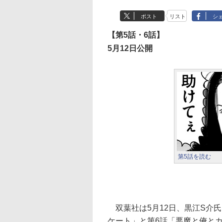
ポスト
リスト
シ
【第5話・6話】
5月12日公開
第5話を読む
双葉社は5月12日、黒江S介
ケート」と第6話「悪魔と俺とカ