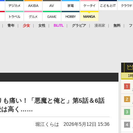
青年
少女
女性
BL/TL
グラビア
漫画家
無料
フ
1
も痛い！「悪魔と俺と」第5話＆6話
段は高く……
堀江くらは
2026年5月12日 15:36