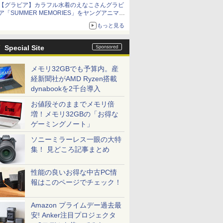
【グラビア】カラフル水着のえなこさんグラビ
10月30日発売
ア「SUMMER MEMORIES」をヤングアニマル
Webで公開中
もっと見る
Special Site
メモリ32GBでも予算内。産
経新聞社がAMD Ryzen搭載
dynabookを2千台導入
お値段そのままでメモリ倍
増！メモリ32GBの「お得な
ゲーミングノート」
ソニーミラーレス一眼の大特
集！ 見どころ記事まとめ
性能の良いお得な中古PC情
報はこのページでチェック！
Amazon プライムデー過去最
安! Anker注目プロジェクタ