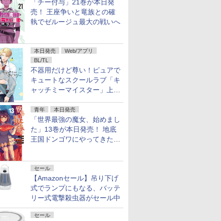
「チー付与」21巻が本日発
売！ 王座争いと竜族との確
執でゼルージュ最大の戦いへ
本日発売
Web/アプリ
BL/TL
不器用だけど尊い！ピュアで
キュートなスクールラブ「キ
ャッチミーマイスター」上・
下巻が配信開始！
青年
本日発売
「世界最強の魔女、始めまし
た」13巻が本日発売！ 地底
王国ドンゴワにやってきたロ
ーナ
セール
【Amazonセール】吊り下げ
式でランプにもなる、バッテ
リー式電撃殺虫器がセール中
セール