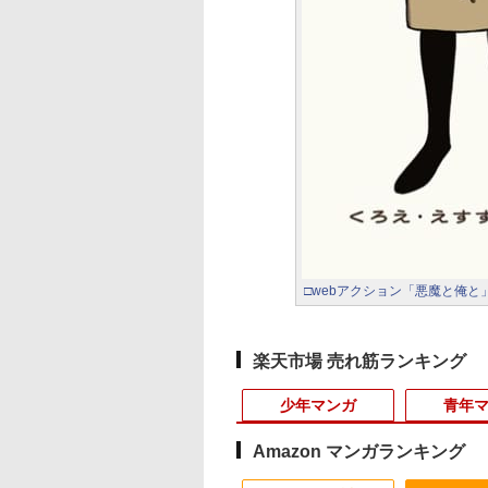
□webアクション「悪魔と俺と
楽天市場 売れ筋ランキング
少年マンガ
青年
Amazon マンガランキング
10
10
10
1
1
1
1
2
2
2
2