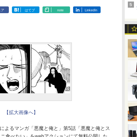
ェア
はてブ
note
LinkedIn
【拡大画像へ】
氏によるマンガ「悪魔と俺と」第5話「悪魔と俺とス
ニ食べたい」をwebアクションにて無料公開した。