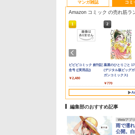
マンガ雑誌
コミ
Amazon コミック の売れ筋
10
10
1
1
2
2
りました！入間く
を救うために亜人
元カレくん 7 （マ
シャングリラ・フロン
【中古】 ザ・ファブル
冷たくて 柔らか 7 【電
【中古】鬼滅の刃 ＜
魔王城の料理番 6 ～コ
ハイスペ弁護士との同
【特典】GIANNA Plus
シバつき物件 8 （ジ
宇宙兄弟（46） 【
むせるくらいの愛を
ゆうちゃみ写真集『
if Episode
チュンできます
レットコミック
ティア（27） 〜クソ
全22巻 完結セット [講
子書籍】[ ウオズミア
全23巻セット＞ / 吾峠
ワモテ魔族ばかりだけ
居生活は最低で最高で
#11 cover 池崎理人＆
ンプコミックス） [ 
書籍】[ 小山宙哉 ]
げる（8） （KC デ
うな』 [ 西條 彰仁 ]
 魔フィア 9 （少
 10 【電子書籍】
[ ago ]
ゲーハンター、神ゲー
談社 ヤングマガジン]
ミ ]
呼世晴（コミックセッ
ど、ホワイトな職場で
す。（10） （KC デ
木村柾哉(片観音ピンナ
森 えす ]
ート） [ 岩下 慶子 ]
￥1,131
￥2,750
ャンピオン・コミ
音井 れこ丸 ]
に挑まんとす〜 【電子
[レンタル落ち] [コミッ
ト）
す～ （バンチコミック
ザート） [ 藤代 香澄 ]
ップ)
4
8
8
￥792
￥8,541
￥752
￥3,798
￥792
￥594
￥1,980
￥770
￥594
） [ hiro者 ]
書籍】[ 硬梨菜 ]
ク] [漫画]
ス） [ ワイエム系 ]
少年サンデー 2026
グダム 80 (ヤング
週刊少年マガジン 2026
スーパーの裏でヤニ吸
週刊少年サンデー 2026
ビビビコミック 創刊記
COMIC快楽天 2026
薬屋のひとりごと 1
5号（2026年7月29
ンプコミックス)
年34号[2026年7月22日
うふたり 9巻 (デジタル
年36・37合併号（2026
念号 ([実用品])
09月号 [雑誌]
(デジタル版ビッグガ
売号） [雑誌]
発売] [雑誌]
版ビッグガンガンコミ
年8月5日発売号） [雑
ガンコミックス)
0
￥2,480
￥990
ックス)
誌]
9
￥400
￥810
￥379
￥770
A
編集部のおすすめ記事
10
10
1
1
2
2
Web/アプ
雨で濡れ
公開。白