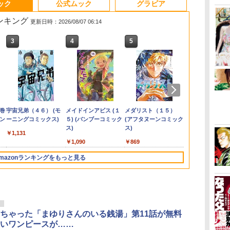
ック
公式ムック
グラビア
ランキング
更新日時：2026/08/07 06:14
3
3
4
4
5
5
6
6
ャ
電子
あ
ゆ
追放されたチート付与
終末のハーレム ファン
空の中 ～自衛隊三部作
【楽天ブックス限定特
[新品]K-9 ～警視庁公
GIANT
初めて恋をした日に読
【楽天ブックス限定特
カグラバチ 12 （ジャ
[新品]◆特典あり◆[ヤ
かろりのつやごと
永瀬廉 プレミアム
あかね噺 23
ダストランド 
ローズ ローズ
大
ザ
魔術師は気ままなセカ
タジア セミカラー版
シリーズ～ 2 （花とゆ
典】梅山恋和 2nd写真
安部公安第9課異能対
KILLING（70） 【電子
む話 19 （マーガレッ
典】My Girl vol.46(綾
ンプコミックス） [ 外
ニすう]スーパーの裏で
Season2 2 【電子書
BOX【初回限定版】
プコミックス）
ングチャンピ
フル バッド 
ンドライフを謳歌す
18 【電子書籍】[ LINK
めコミックス） [ 弓 き
集『COCOIRO（ココ
策係～ (1-7巻 最新刊)
書籍】[ ツジトモ ]
トコミックス） [ 持田
咲穂音 ブロマイド1枚
薗 健 ]
ヤニ吸うふたり (1-9巻
籍】[ 小田ゆうあ ]
（仮） [ 永瀬廉 ]
鷹将 ]
ミックス） [
レットコミック
る。 〜俺は武器だけ
]
いろ ]
イロ）』(ポストカード
全巻セット
あき ]
（L判 /絵柄全2種のう
最新刊)[特製ステッカ
シ ]
いくえみ 綾 ]
￥792
￥836
￥594
￥3,599
￥4,158
￥869
￥594
￥1,980
￥572
￥7,068
￥659
￥8,800
￥572
￥880
￥660
じゃなく、あらゆるも
1枚) [ 梅山恋和 ]
ち1枚ランダム封入）)
ー4種&イラストカード
年
7巻
週刊少年マガジン 2026
宇宙兄弟（４６） (モ
週刊少年マガジン 2026
メイドインアビス (１
【電子版】ガンダムエ
メダリスト（１５）
ヤングマガジン
異世界居酒屋
のに『強化ポイント』
&コミッパ2026夏クリ
ン
年36・37号[2026年8月
ーニングコミックス)
年35号[2026年7月29日
５) (バンブーコミック
ース ２０２６年９月
(アフタヌーンコミック
36・37号 [20
(22) (角川
を付与できるし、俺の
ア栞8種付] 全巻セット
5日発売] [雑誌]
発売] [雑誌]
ス)
号 Ｎｏ．２８９ [雑
ス)
日発売] [雑誌]
エース)
意思でいつでも効果を
￥1,131
誌]
【電子書籍】
￥400
￥400
￥1,090
￥800
￥869
￥510
￥832
mazonランキングをもっと見る
3
3
4
4
5
5
6
6
リ
ちゃった「まゆりさんのいる銭湯」第11話が無料
いワンピースが……