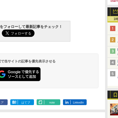
1
デラ
ま
呪術廻戦≡ 3 (ジャンプ
溝端葵 1st写真集 「あ
攻殻機動隊 (2) KCデラ
伊藤彩沙 写真集 アヤ
五時
村重杏奈写真集「あん
風の谷のナウシ
井口裕香写真
コミックス)
おいままで。」
ックス
サージュ
な」
巻箱入りセッ
『cappuccin
tchをフォローして最新記事をチェック！
￥1,870
メキア戦役バ
￥572
￥3,630
￥-
￥3,900
￥3,300
￥3,850
ン」
￥4,367
 検索で当サイトの記事を優先表示させる
ェア
はてブ
note
LinkedIn