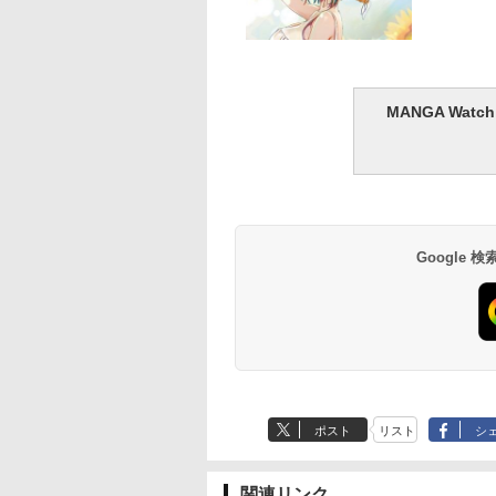
けヒロインが多す
なな 1st写真集
ナガノ展 原画集
佐々木希フォトエッセ
F.S.S. EPISODES of
日向坂46 藤嶌果歩 1st
攻殻機動隊 (1) KC
髙野真央1st写真集 
!』アニメ公式ガイ
つめて。』
NAGANO
イ Natural
40th MEMORIAL
写真集 果実の歩幅
ックス
おのこと、
MANGA Wa
(原画集・イラスト
EXHIBITION
410
￥2,200
￥3,630
￥2,640
￥1,650
￥3,630
ク)
COMPLETE WORKS
520
￥-
Google
ポスト
リスト
シ
関連リンク