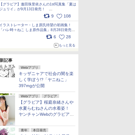
犬たちへ… pic.x.com/hEr88DgVyD
【グラビア】逢田珠里依さんの1st写真集「夏は
ジュリイ」が9月13日発売！
pic.x.com/9ampGWAO1t
9
108
イラストレーター・しま原氏待望の初画集！
「ハレ時々ねこ しま原作品集」8月28日発売
pic.x.com/zj5aobjUSp
6
28
もっと見る
新記事
Web/アプリ
キッザニャアで社会の闇を楽
しく学ぼう!?「ヤニねこ」
397mgが公開
Web/アプリ
グラビア
【グラビア】桜庭奈緒さんや
水夏らむねさんの水着姿！
ヤンチャンWebのグラビア公
開
青年
本日発売