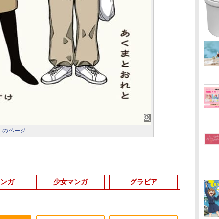
」のページ
マンガ
少女マンガ
グラビア
3
3
3
3
4
4
4
4
5
5
5
5
6
6
6