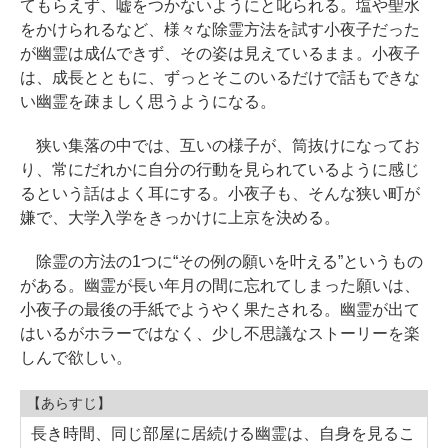
てもらえず、嘘をつかないようにと叱られる。塩や聖水
をかけられるなど、様々な除霊方法を試す小夜子だった
が幽霊は成仏できず、その姿は見えているまま。小夜子
は、成長とともに、ずっとそこのいるだけで話もできな
い幽霊を疎ましく思うようになる。
狭い集落の中では、互いの様子が、筒抜けになってお
り、常にだれかに自分の行動を見られているように感じ
るという話はよく耳にする。小夜子も、そんな狭い町が
嫌で、大学入学をきっかけに上京を決める。
除霊の方法の1つに“その例の願いを叶える”というもの
がある。幽霊が長い年月の間に忘れてしまった願いは、
小夜子の最後の手紙でようやく果たされる。幽霊が出て
はいるがホラーではなく、少し不思議なストーリーを楽
しんで欲しい。
【あらすじ】
長き時間、同じ部屋に居続ける幽霊は、自身を見るこ