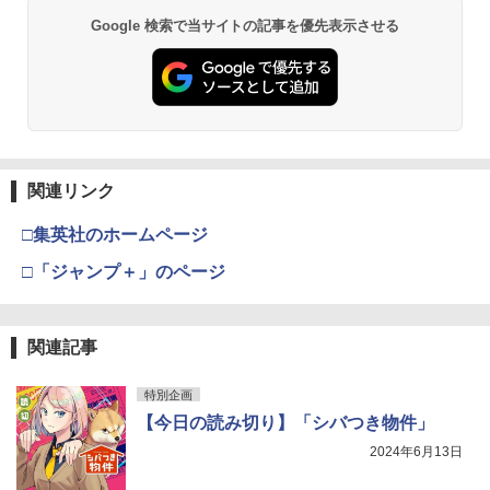
呪術廻戦≡ 3 (ジャンプコミックス)
3
Google 検索で当サイトの記事を優先表示させる
COMIC快楽天 2026年 09月号 [雑誌]
メイドインアビス (１５) (バンブーコミ
溝端葵 1st写真集 「あおいままで。」
3
3
3
￥572
ックス)
￥990
￥3,630
￥1,090
攻殻機動隊 (2) KCデラックス
4
関連リンク
週刊少年マガジン 2026年35号[2026年7
宇宙兄弟（４６） (モーニングコミック
伊藤彩沙 写真集 アヤサージュ
4
4
4
￥2,200
月29日発売] [雑誌]
ス)
□集英社のホームページ
￥3,822
￥400
￥1,131
□「ジャンプ＋」のページ
五時
5
関連記事
【電子版】ガンダムエース ２０２６年
メダリスト（１５） (アフタヌーンコミ
村重杏奈写真集「あんな」
5
5
5
￥1,870
９月号 Ｎｏ．２８９ [雑誌]
ックス)
￥3,300
特別企画
￥800
￥869
【今日の読み切り】「シバつき物件」
2024年6月13日