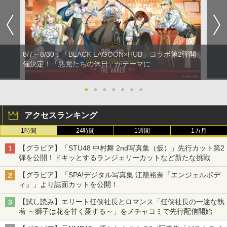
8/7～8/30：「BLACK LAGOON×HUB」コラボ第2弾開
催決定！「悪党たちの休日」がテーマに
●
●
●
●
●
●
●
アクセスランキング
1時間
24時間
1週間
1カ月
【グラビア】「STU48 中村舞 2nd写真集（仮）」先行カット第2
弾を公開！ドキッとするランジェリーカットなど新たな挑戦
【グラビア】「SPA!デジタル写真集 江籠裕奈『エンジェルボデ
ィ』」より誌面カットを公開！
【試し読み】エリート任侠社長とロマンス「任侠社長の一途な執
着 ～獅子は花を甘く愛する～」をメチャコミで先行配信開始