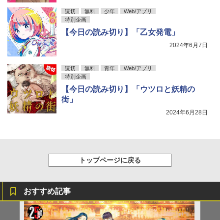
読切
無料
少年
Web/アプリ
特別企画
【今日の読み切り】「乙女発電」
2024年6月7日
読切
無料
青年
Web/アプリ
特別企画
【今日の読み切り】「ウツロと妖精の
街」
2024年6月28日
トップページに戻る
おすすめ記事