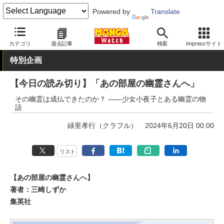
Powered by
Translate
MANGA Watch
読切
カテゴリ
過去記事
検索
Impressサイト
特別企画
【今日の読み切り】「あの部屋の幽霊さんへ」
その幽霊は成仏できたのか？ ――少女小夜子とある幽霊の物
語
緑里孝行（クラフル）
2024年6月20日 00:00
リスト
【あの部屋の幽霊さんへ】
著者：三崎しずか
集英社