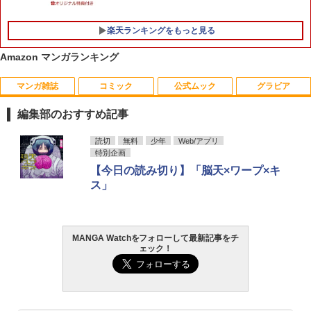
楽天ランキングをもっと見る
Amazon マンガランキング
マンガ雑誌
コミック
公式ムック
グラビア
編集部のおすすめ記事
週刊少年サンデー 2026年36・37合併号
ビビビコミック 創刊記念号 ([実用品])
F.S.S. EPISODES of 40th MEMORIAL
日向坂46 藤嶌果歩 1st写真集 果実の歩
読切
無料
少年
Web/アプリ
1
1
1
1
（2026年8月5日発売号） [雑誌]
幅
特別企画
￥-
￥3,630
【今日の読み切り】「脳天×ワープ×キ
￥379
￥2,640
ス」
攻殻機動隊 (1) KCデラックス
2
MANGA Watchをフォローして最新記事をチ
週刊少年マガジン 2026年36・37号[202
薬屋のひとりごと 17巻 (デジタル版ビッ
髙野真央1st写真集 まおのこと、
2
2
2
￥1,650
ェック！
6年8月5日発売] [雑誌]
グガンガンコミックス)
￥3,630
￥400
￥770