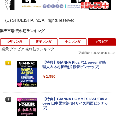
(C) SHUEISHA Inc. All rights reserved.
楽天市場 売れ筋ランキング
少年マンガ
青年マンガ
少女マンガ
グラビア
楽天 グラビア 売れ筋ランキング
更新日時：2026/08/08 11:10
【送料無料】おじさまと猫 16／桜井海
[新品]陰の実力者になりたくて! しゃどー
七つ屋志のぶの宝石匣（24） 【電子書
【特典】GIANNA Plus #11 cover 池崎
1
1
1
1
がいでん (1-6巻 全巻) 全巻セット
籍】[ 二ノ宮知子 ]
理人＆木村柾哉(片観音ピンナップ)
￥990
￥4,488
￥594
￥1,980
杉雪カコと見たい明日 4 （少年チャン
ちいかわ なんか小さくてかわいいやつ
七つ屋志のぶの宝石匣（23） 【電子書
【特典】GIANNA HOMMES ISSUE05 c
2
2
2
2
ピオン・コミックス） [ ノッツ ]
（1） 【電子書籍】[ ナガノ ]
籍】[ 二ノ宮知子 ]
over 山中柔太朗(B4サイズ両面ピンナッ
プ)
￥990
￥1,100
￥594