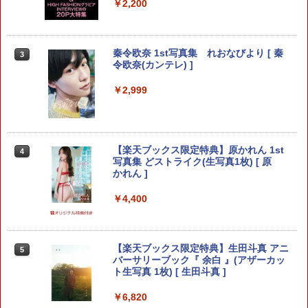
￥2,200
おじさまと猫（17） （ガンガンコミック
メイドインアビス（15） （バンブーコミ
七つ屋志のぶの宝石匣（22） 【電子書
秦令欧奈 1st写真集 れおなびより [ 秦
3
3
3
3
スpixiv） [ 桜井海 ]
ックス） [ つくしあきひと ]
籍】[ 二ノ宮知子 ]
令欧奈(カンテレ) ]
￥990
￥1,100
￥594
￥2,999
新テニスの王子様 23.5 パーフェクトフ
ちいかわ なんか小さくてかわいいやつ
七つ屋志のぶの宝石匣（21） 【電子書
【楽天ブックス限定特典】原かれん 1st
4
4
4
4
ァンブック （ジャンプコミックス） [ 許
（4） 【電子書籍】[ ナガノ ]
籍】[ 二ノ宮知子 ]
写真集 どストライク(生写真1枚) [ 原
斐 剛 ]
かれん ]
￥1,210
￥594
￥990
￥4,400
ちいかわ なんか小さくてかわいいやつ
やんごとなき一族（21） （KC KISS）
【中古】SHAMAN KING 35/講談社/武
5
5
【楽天ブックス限定特典】生田斗真 アニ
5
5
（3） 【電子書籍】[ ナガノ ]
[ こやま ゆかり ]
井宏之（コミック）
バーサリーブック『 余白 』(アザーカッ
ト生写真 1枚) [ 生田斗真 ]
￥1,210
￥594
￥1,050
￥6,820