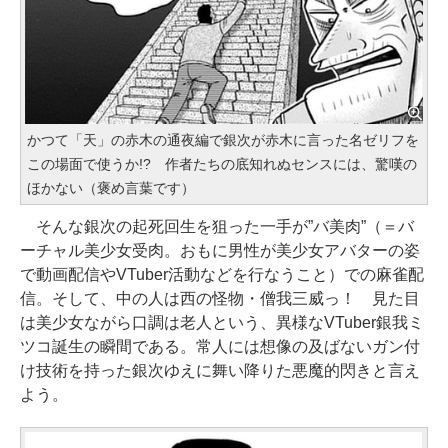
かつて「天」の赤木の通夜編で銀次が赤木に言った名ゼリフを
この場面で使うか!? 作者たちの底知れぬセンスには、驚嘆の
ほかない（褒め言葉です）
そんな銀次の起死回生を狙った一手が”バ美肉”（＝バ
ーチャル美少女受肉。おもに男性が美少女アバターの姿
で動画配信やVTuber活動などを行なうこと）での麻雀配
信。そして、中の人は西の怪物・僧我三威っ！ 見た目
は美少女ながら口調は老人という、異様なVTuber銀我ミ
ツコ誕生の瞬間である。常人には想像の及ばないガン付
け技術を持った銀次ゆえに舞い降りた悪魔的閃きと言え
よう。