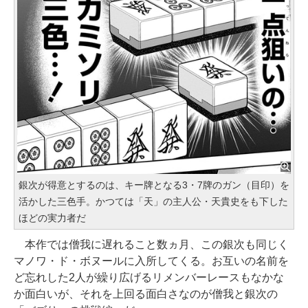
銀次が得意とするのは、キー牌となる3・7牌のガン（目印）を
活かした三色手。かつては「天」の主人公・天貴史をも下した
ほどの実力者だ
本作では僧我に遅れること数ヵ月、この銀次も同じく
マノワ・ド・ボヌールに入所してくる。お互いの名前を
ど忘れした2人が繰り広げるリメンバーレースもなかな
か面白いが、それを上回る面白さなのが僧我と銀次の