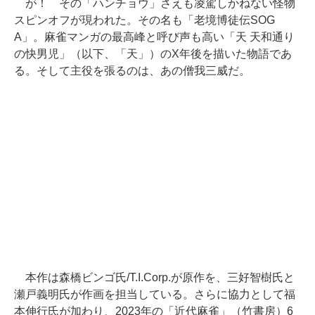
が！ その「ハンチョウ」さえも凌駕しかねない怪物
スピンオフが現われた。その名も「老境博徒伝SOG
A」。麻雀マンガの最高峰と呼び声も高い「天 天和通り
の快男児」（以下、「天」）のX年後を描いた物語であ
る。そして主役を張るのは、あの僧我三威だ。
本作は森橋ビンゴ氏/T.I.Corp.が原作を、三好智樹氏と
瀬戸義明氏が作画を担当している。さらに協力として福
本伸行氏が加わり、2023年の「近代麻雀」（竹書房）6