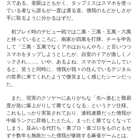
スである。老眼はともかく、タップミスはスマホを使っ
ている者なら誰もが一度は通る道。僧我のもどかしさが
手に取るように分かるはずだ。
初プレイ時のデビュー戦では二萬・三萬・五萬・六萬
と持っているところに、南家が四萬を打牌。チーを申告
して「三萬・五萬でなくアホはおらんやろ」と言いつつ
スマホをタップしようとしたが、自室のドアが激しくノ
ックされ……。いや、あるよね、スマホでゲームしてい
ると。笑うと同時に、僧我が我々の住んでいるデジタル
の世界に来てくれたようで微笑ましく感じたシーンだっ
た。
また、現実のクソゲーにありがちな「先へ進むと難易
度が急に爆上がりして勝てなくなる」というクソ仕様。
これもしっかり実装されており、連戦連勝だった僧我が
中級ランクに昇格したとたん、まったく勝てなくなって
しまう。並みいる代打ち・裏プロ・雀ゴロをものともせ
ず十数年も無敗だった僧我が惨敗する麻雀ゲームとは、