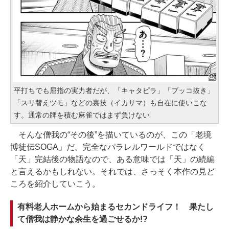
平打ちでも屈指の実力者だが、「キャタピラ」「ブッコ抜き」
「スリ替えツモ」などの裏技（イカサマ）も自在に使いこな
す。通常の牌を積む麻雀ではまず負けない
そんな僧我の“その後”を描いているのが、この「老境
博徒伝SOGA」だ。完全なパラレルワールドではなく
「天」完結後の物語なので、ある意味では「天」の続編
と言えるかもしれない。それでは、さっそく本作の見ど
ころを紹介していこう。
有料老人ホームから始まるセカンドライフ！ 果たし
て僧我は静かな余生を過ごせるか!?