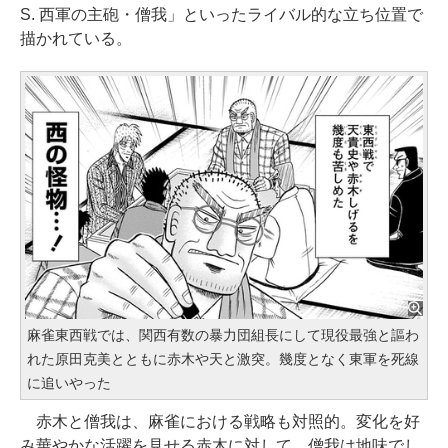
S. 西軍の主砲・僧我」といったライバル的な立ち位置で
描かれている。
麻雀東西戦では、関西有数の暴力団組長にして現役最強と謳わ
れた原田克美とともに赤木や天と激突。幾度となく東軍を死線
に追いやった
赤木と僧我は、麻雀における戦略も対照的。変化を好
み華やかな活躍を見せる赤木に対して、僧我は地味でし