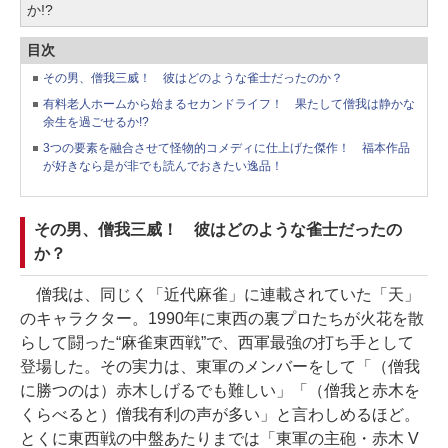
か!?
目次
その男、僧我三威！ 彼はどのような雀士だったのか？
有料老人ホームから始まるセカンドライフ！ 果たして僧我は静かな
余生を過ごせるか!?
3つの要素を融合させて怪物的コメディに仕上げた傑作！ 福本作品
が好きなら是が非でも読んでおきたい逸品！
その男、僧我三威！ 彼はどのような雀士だったの
か？
僧我は、同じく「近代麻雀」に連載されていた「天」
のキャラクター。1990年に東西の裏プロたちが火花を散
らして闘った“麻雀東西戦”で、西軍最強の打ち手として
登場した。その実力は、東軍のメンバーをして「（僧我
に勝つのは）赤木しげるでも難しい」「（僧我と赤木を
くらべると）僧我有利の声が多い」と言わしめるほど。
とくに東西戦の中盤あたりまでは「東軍の主砲・赤木 V