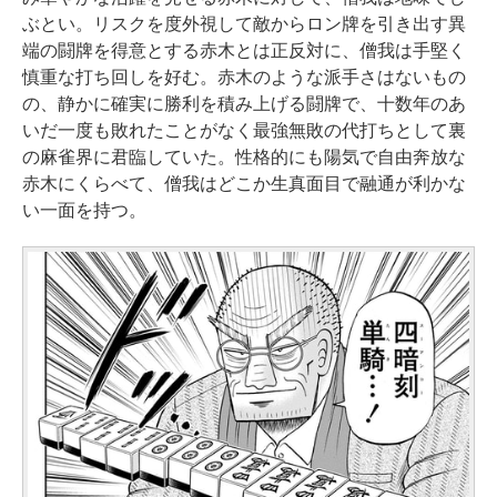
ぶとい。リスクを度外視して敵からロン牌を引き出す異
端の闘牌を得意とする赤木とは正反対に、僧我は手堅く
慎重な打ち回しを好む。赤木のような派手さはないもの
の、静かに確実に勝利を積み上げる闘牌で、十数年のあ
いだ一度も敗れたことがなく最強無敗の代打ちとして裏
の麻雀界に君臨していた。性格的にも陽気で自由奔放な
赤木にくらべて、僧我はどこか生真面目で融通が利かな
い一面を持つ。