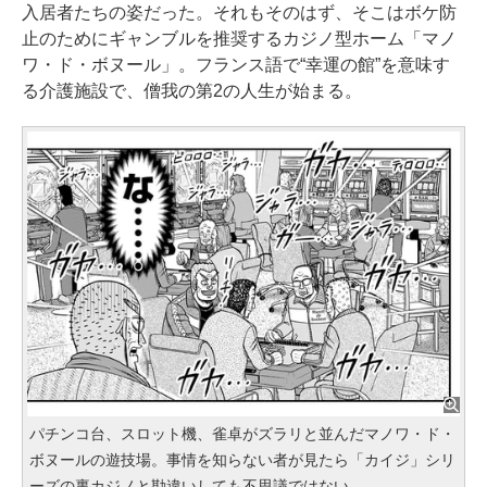
入居者たちの姿だった。それもそのはず、そこはボケ防
止のためにギャンブルを推奨するカジノ型ホーム「マノ
ワ・ド・ボヌール」。フランス語で“幸運の館”を意味す
る介護施設で、僧我の第2の人生が始まる。
パチンコ台、スロット機、雀卓がズラリと並んだマノワ・ド・
ボヌールの遊技場。事情を知らない者が見たら「カイジ」シリ
ーズの裏カジノと勘違いしても不思議ではない