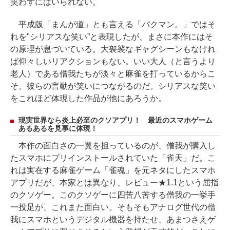
笑わずにはいられない。
平成版「まんが道」とも言える「バクマン。」ではそ
れを"シリアスな笑い”と表現したが、まさに本作にはそ
の原理が息づいている。大袈裟なギャグシーンもなけれ
ば仰々しいリアクションもない。いい大人（と言うより
老人）である僧我たちが淡々と麻雀を打っているからこ
そ、彼らの言動が笑いにつながるのだ。シリアスな笑い
をこれほど体現した作品が他にあろうか。
現実世界なら炎上必至のクソアプリ！ 最近のスマホゲーム
あるあるを見事に体現！
本作の面白さの一翼を担っているのが、僧我が購入し
たスマホにプリインストールされていた「雀天」だ。こ
れは実在する麻雀ゲーム「雀魂」を元ネタにしたスマホ
アプリだが、本家とは異なり、レビュー★1.1という屈指
のクソゲー。このクソゲーに四苦八苦する僧我の一挙手
一投足が、これまた面白い。そもそもアナログ世代の僧
我にスマホというデジタル機器を持たせ、あまつさえゲ