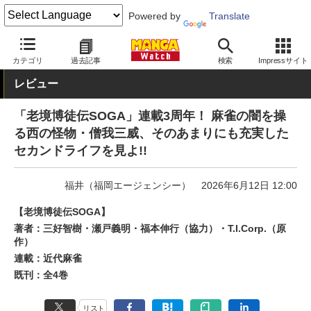
Powered by
Translate
MANGA Watch
Web/アプリ
カテゴリ
過去記事
検索
Impressサイト
レビュー
「老境博徒伝SOGA」連載3周年！ 麻雀の闇を操
る西の怪物・僧我三威、そのあまりにも充実した
セカンドライフを見よ!!
福井（福岡エージェンシー）
2026年6月12日 12:00
【老境博徒伝SOGA】
著者：三好智樹・瀬戸義明・福本伸行（協力）・T.I.Corp.（原
作）
連載：近代麻雀
既刊：全4巻
リスト