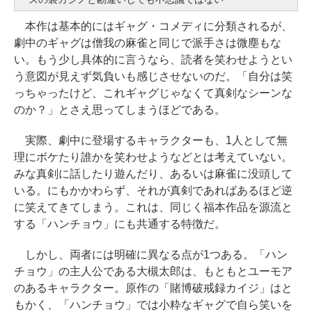
本作は基本的にはギャグ・コメディに分類されるが、
劇中のギャグは僧我の麻雀と同じで派手さは微塵もな
い。もう少し具体的に言うなら、読者を笑わせようとい
う意図が見えず気負いも感じさせないのだ。「自分は笑
っちゃったけど、これギャグじゃなくて真剣なシーンな
のか？」とさえ思ってしまうほどである。
実際、劇中に登場するキャラクターも、1人として無
理にボケたり誰かを笑わせようなどとは考えていない。
みな真剣に話したり遊んだり、あるいは麻雀に没頭して
いる。にもかかわらず、それが真剣であればあるほど逆
に笑えてきてしまう。これは、同じく福本作品を源流と
する「ハンチョウ」にも共通する特徴だ。
しかし、両者には明確に異なる点が1つある。「ハン
チョウ」の主人公である大槻太郎は、もともとユーモア
のあるキャラクター。原作の「賭博破戒録カイジ」はと
もかく、「ハンチョウ」では小粋なギャグで自ら笑いを