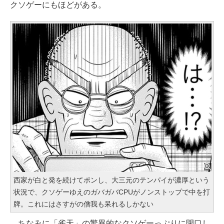
クソゲーにもほどがある。
西家が白と発を続けてポンし、大三元のテンパイが濃厚という
状況で、クソゲーゆえのガバガバCPUがノンストップで中を打
牌。これにはさすがの僧我も呆れるしかない
ちなみに「雀天」の驚異的なクソゲーっぷりに閉口し