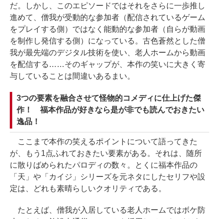
だ。しかし、このエピソードではそれをさらに一歩推し
進めて、僧我が受動的な参加者（配信されているゲーム
をプレイする側）ではなく能動的な参加者（自らが動画
を制作し発信する側）になっている。古色蒼然とした僧
我が最先端のデジタル技術を使い、老人ホームから動画
を配信する……そのギャップが、本作の笑いに大きく寄
与していることは間違いあるまい。
3つの要素を融合させて怪物的コメディに仕上げた傑
作！ 福本作品が好きなら是が非でも読んでおきたい
逸品！
ここまで本作の笑えるポイントについて語ってきた
が、もう1点ふれておきたい要素がある。それは、随所
に散りばめられたパロディの数々。とくに福本作品の
「天」や「カイジ」シリーズを元ネタにしたセリフや設
定は、どれも素晴らしいクオリティである。
たとえば、僧我が入居している老人ホームではボケ防