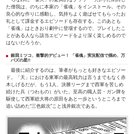
た僧我は、のちに本家の「雀魂」をインストール。その
良心的な作りに感動し、気持ちよく遊ばせてもらったお
礼として課金するエピソードも存在する。このあとも
「雀魂」はときおり劇中に登場するので、プレイしたこ
とがある人なら該当エピソードをより深く楽しめるので
はないだろうか。
銀我ミツコ、衝撃的デビュー！ 「雀魂」実況配信で掴め、万
バズの星!!
最後に紹介するのは、筆者がもっとも好きなエピソー
ド。「天」における東軍の最高戦力は言うまでもなく赤
木しげるだが、もう1人、決勝リーグまで西軍を苦しめ
続けた兵（つわもの）がいた。至高の職人芸・ガン牌を
駆使して西軍総大将の原田をあと一歩というところまで
追い詰めた“三色銀次”こと浅井銀次である。