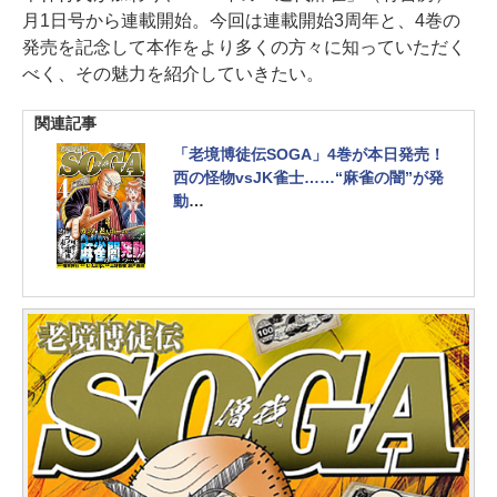
月1日号から連載開始。今回は連載開始3周年と、4巻の
発売を記念して本作をより多くの方々に知っていただく
べく、その魅力を紹介していきたい。
関連記事
「老境博徒伝SOGA」4巻が本日発売！
西の怪物vsJK雀士……“麻雀の闇”が発
動
福本作品「天」の公式スピンオフ最新
刊