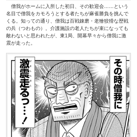
僧我がホームに入所した初日、その歓迎会……という
名目で僧我をカモろうとする者たちが麻雀勝負を挑んで
くる。知っての通り、僧我は百戦錬磨・老獪狡猾な歴戦
の兵（つわもの）。介護施設の老人たちが束になっても
敵わないと思われたが、東1局、開幕早々から僧我に激
震が走った。