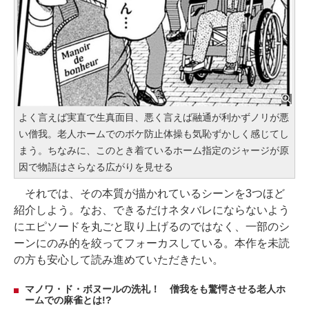
よく言えば実直で生真面目、悪く言えば融通が利かずノリが悪
い僧我。老人ホームでのボケ防止体操も気恥ずかしく感じてし
まう。ちなみに、このとき着ているホーム指定のジャージが原
因で物語はさらなる広がりを見せる
それでは、その本質が描かれているシーンを3つほど
紹介しよう。なお、できるだけネタバレにならないよう
にエピソードを丸ごと取り上げるのではなく、一部のシ
ーンにのみ的を絞ってフォーカスしている。本作を未読
の方も安心して読み進めていただきたい。
マノワ・ド・ボヌールの洗礼！ 僧我をも驚愕させる老人ホ
ームでの麻雀とは!?