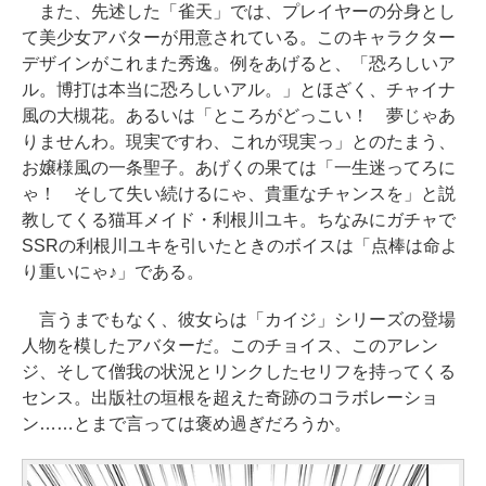
また、先述した「雀天」では、プレイヤーの分身とし
て美少女アバターが用意されている。このキャラクター
デザインがこれまた秀逸。例をあげると、「恐ろしいア
ル。博打は本当に恐ろしいアル。」とほざく、チャイナ
風の大槻花。あるいは「ところがどっこい！ 夢じゃあ
りませんわ。現実ですわ、これが現実っ」とのたまう、
お嬢様風の一条聖子。あげくの果ては「一生迷ってろに
ゃ！ そして失い続けるにゃ、貴重なチャンスを」と説
教してくる猫耳メイド・利根川ユキ。ちなみにガチャで
SSRの利根川ユキを引いたときのボイスは「点棒は命よ
り重いにゃ♪」である。
言うまでもなく、彼女らは「カイジ」シリーズの登場
人物を模したアバターだ。このチョイス、このアレン
ジ、そして僧我の状況とリンクしたセリフを持ってくる
センス。出版社の垣根を超えた奇跡のコラボレーショ
ン……とまで言っては褒め過ぎだろうか。