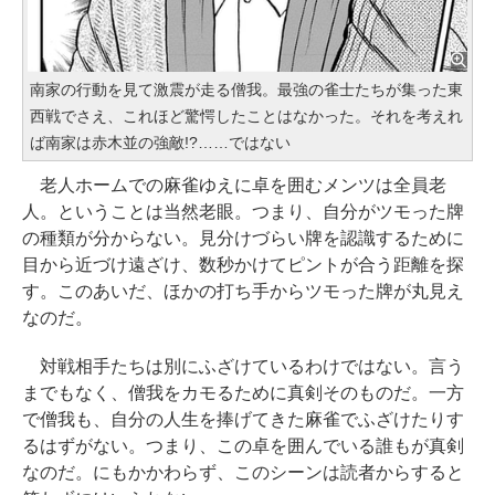
南家の行動を見て激震が走る僧我。最強の雀士たちが集った東
西戦でさえ、これほど驚愕したことはなかった。それを考えれ
ば南家は赤木並の強敵!?……ではない
老人ホームでの麻雀ゆえに卓を囲むメンツは全員老
人。ということは当然老眼。つまり、自分がツモった牌
の種類が分からない。見分けづらい牌を認識するために
目から近づけ遠ざけ、数秒かけてピントが合う距離を探
す。このあいだ、ほかの打ち手からツモった牌が丸見え
なのだ。
対戦相手たちは別にふざけているわけではない。言う
までもなく、僧我をカモるために真剣そのものだ。一方
で僧我も、自分の人生を捧げてきた麻雀でふざけたりす
るはずがない。つまり、この卓を囲んでいる誰もが真剣
なのだ。にもかかわらず、このシーンは読者からすると