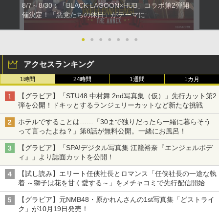
8/7～8/30：「BLACK LAGOON×HUB」コラボ第2弾開
催決定！「悪党たちの休日」がテーマに
●
●
●
●
●
●
●
アクセスランキング
1時間
24時間
1週間
1カ月
【グラビア】「STU48 中村舞 2nd写真集（仮）」先行カット第2
弾を公開！ドキッとするランジェリーカットなど新たな挑戦
ホテルですることは……「30まで独りだったら一緒に暮らそう
って言ったよね？」第8話が無料公開。一緒にお風呂！
【グラビア】「SPA!デジタル写真集 江籠裕奈『エンジェルボデ
ィ』」より誌面カットを公開！
【試し読み】エリート任侠社長とロマンス「任侠社長の一途な執
着 ～獅子は花を甘く愛する～」をメチャコミで先行配信開始
【グラビア】元NMB48・原かれんさんの1st写真集「どストライ
ク」が10月19日発売！