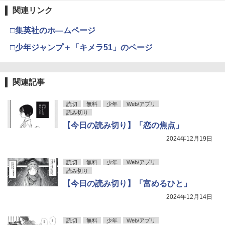
呪術廻戦≡ 3 (ジャンプコミックス)
4
関連リンク
￥99
【電子版】ガンダムエース ２０２６年
異世界居酒屋「のぶ」(22) (角川コミッ
伊藤彩沙 写真集 アヤサージュ
4
4
4
￥572
□集英社のホ―ムページ
９月号 Ｎｏ．２８９ [雑誌]
クス・エース)
￥3,822
□少年ジャンプ＋「キメラ51」のページ
￥800
￥832
心霊探偵八雲(9) 【電子書籍】[ 神永 学
5
]
五時
5
関連記事
￥99
週刊少年マガジン 2026年35号[2026年7
宇宙兄弟（４６） (モーニングコミック
永瀬廉 プレミアムBOX【初回限定版】
5
5
5
￥1,870
月29日発売] [雑誌]
ス)
(仮)
読切
無料
少年
Web/アプリ
読み切り
￥400
￥1,131
￥8,800
【今日の読み切り】「恋の焦点」
2024年12月19日
読切
無料
少年
Web/アプリ
読み切り
【今日の読み切り】「富めるひと」
2024年12月14日
読切
無料
少年
Web/アプリ