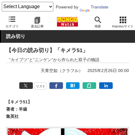
Powered by
Translate
MANGA Watch
読切
カテゴリ
過去記事
検索
Impressサイト
読み切り
【今日の読み切り】「キメラ51」
“カイブツ”と“ニンゲン”から作られた双子の物語
天青空如（クラフル）
2025年2月26日 00:00
リスト
【キメラ51】
著者：羊歯
集英社