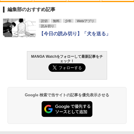
心霊探偵八雲(1) 【電子書籍】[ 小田 す
1
ずか ]
編集部のおすすめ記事
￥99
週刊少年サンデー 2026年36・37合併号
ビビビコミック 創刊記念号 ([実用品])
F.S.S. EPISODES of 40th MEMORIAL
日向坂46 藤嶌果歩 1st写真集 果実の歩
読切
無料
少年
Web/アプリ
1
1
1
1
（2026年8月5日発売号） [雑誌]
幅
読み切り
￥-
￥3,630
【今日の読み切り】「犬を送る」
￥379
￥2,640
心霊探偵八雲(2) 【電子書籍】[ 小田 す
2
ずか ]
攻殻機動隊 (1) KCデラックス
2
MANGA Watchをフォローして最新記事をチ
￥99
ェック！
週刊少年マガジン 2026年36・37号[202
薬屋のひとりごと 17巻 (デジタル版ビッ
髙野真央1st写真集 まおのこと、
2
2
2
￥1,650
6年8月5日発売] [雑誌]
グガンガンコミックス)
￥3,630
￥400
￥770
心霊探偵八雲(7) 【電子書籍】[ 小田 す
3
ずか ]
Google 検索で当サイトの記事を優先表示させる
攻殻機動隊 (2) KCデラックス
3
￥99
COMIC快楽天 2026年 09月号 [雑誌]
メイドインアビス (１５) (バンブーコミ
溝端葵 1st写真集 「あおいままで。」
3
3
3
￥-
ックス)
￥990
￥3,630
￥1,100
心霊探偵八雲(4) 【電子書籍】[ 小田 す
4
ずか ]