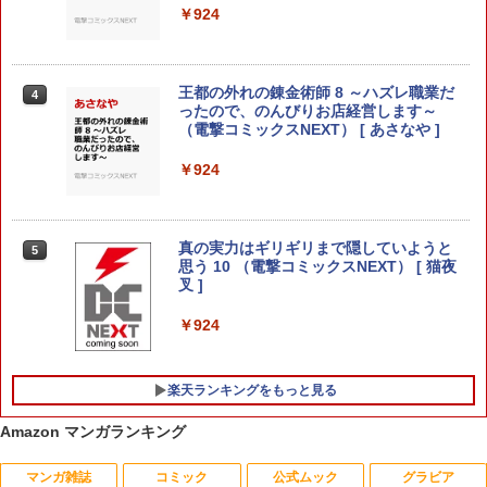
￥924
]
￥770
王都の外れの錬金術師 8 ～ハズレ職業だ
4
ったので、のんびりお店経営します～
（電撃コミックスNEXT） [ あさなや ]
ここは俺に任せて先に行けと言ってから
4
10年がたったら伝説になっていた。（1
￥924
7） （ガンガンコミックスUP！） [ えぞ
ぎんぎつね ]
￥770
真の実力はギリギリまで隠していようと
5
思う 10 （電撃コミックスNEXT） [ 猫夜
叉 ]
ここは俺に任せて先に行けと言ってから
5
￥924
10年がたったら伝説になっていた。（1
6） （ガンガンコミックスUP！） [ えぞ
ぎんぎつね ]
楽天ランキングをもっと見る
￥770
Amazon マンガランキング
マンガ雑誌
コミック
公式ムック
グラビア