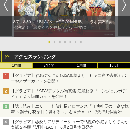
8/7～8/30：「BLACK LAGOON×HUB」コラボ第2弾開
催決定！「悪党たちの休日」がテーマに
●
●
●
●
●
●
●
アクセスランキング
1時間
24時間
1週間
1カ月
【グラビア】すみぽんさん1st写真集より、ビキニ姿の表紙カバ
ーやアザーカットを公開！
タイトルは「offcourt（オフコート）」に決定
【グラビア】「SPA!デジタル写真集 江籠裕奈『エンジェルボデ
ィ』」より誌面カットを公開！
【試し読み】エリート任侠社長とロマンス「任侠社長の一途な執
着 ～獅子は花を甘く愛する～」をメチャコミで先行配信開始
【グラビア】恋愛リアリティーショーで話題の永尾まりやさんが
表紙＆巻頭「週刊FLASH」6月2日号本日発売