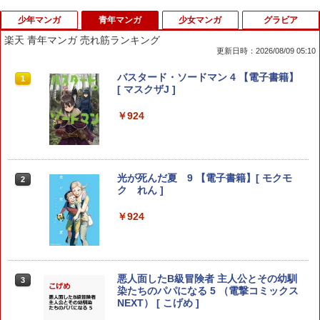
少年マンガ
青年マンガ
少女マンガ
グラビア
楽天 青年マンガ 売れ筋ランキング
更新日時：2026/08/09 05:10
わたしの幸せな結婚（6） （ガンガンコ
バスタード・ソードマン 4 【電子書籍】
1
1
ミックスONLINE） [ 顎木あくみ（富士
[ マスクザJ ]
見L文庫／KADOKAWA刊） ]
￥924
￥770
光が死んだ夏 9 【電子書籍】[ モクモ
ここは俺に任せて先に行けと言ってから
2
2
ク れん ]
10年がたったら伝説になっていた。（1
8） （ガンガンコミックスUP！） [ えぞ
ぎんぎつね ]
￥924
￥770
悪人面したB級冒険者 主人公とその幼馴
3
染たちのパパになる 5 （電撃コミックス
落第賢者の学院無双 ～二度目の転生、
3
NEXT） [ こげめ ]
Sランクチート魔術師冒険録～（8）
（ガンガンコミックスUP！） [ 白石 新