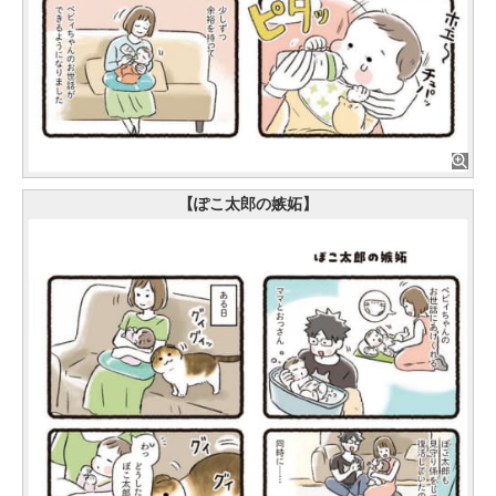
【ぽこ太郎の嫉妬】