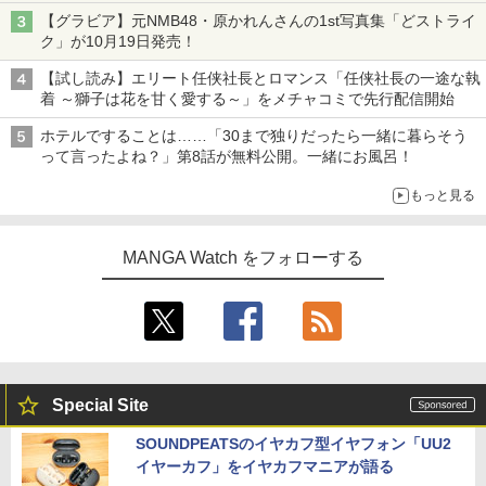
【グラビア】元NMB48・原かれんさんの1st写真集「どストライ
ク」が10月19日発売！
【試し読み】エリート任侠社長とロマンス「任侠社長の一途な執
着 ～獅子は花を甘く愛する～」をメチャコミで先行配信開始
ホテルですることは……「30まで独りだったら一緒に暮らそう
って言ったよね？」第8話が無料公開。一緒にお風呂！
もっと見る
MANGA Watch をフォローする
Special Site
SOUNDPEATSのイヤカフ型イヤフォン「UU2
イヤーカフ」をイヤカフマニアが語る