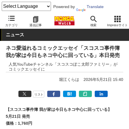
Powered by
Translate
MANGA Watch
本日発売
カテゴリ
過去記事
検索
Impressサイト
ニュース
ネコ愛溢れるコミックエッセイ「スコスコ事件簿
我が家は今日もネコ中心に回っている」本日発売
人気YouTubeチャンネル「スコスコぽこ太郎ファミリー」が
コミックエッセイに
堀江くらは
2026年5月21日 15:40
リスト
【スコスコ事件簿 我が家は今日もネコ中心に回っている】
5月21日 発売
価格：1,760円