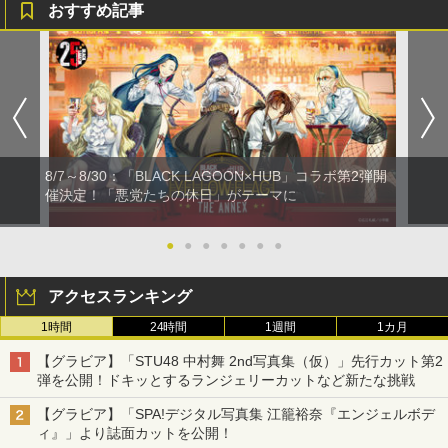
おすすめ記事
8/7～8/30：「BLACK LAGOON×HUB」コラボ第2弾開
催決定！「悪党たちの休日」がテーマに
●
●
●
●
●
●
●
アクセスランキング
1時間
24時間
1週間
1カ月
【グラビア】「STU48 中村舞 2nd写真集（仮）」先行カット第2
弾を公開！ドキッとするランジェリーカットなど新たな挑戦
【グラビア】「SPA!デジタル写真集 江籠裕奈『エンジェルボデ
ィ』」より誌面カットを公開！