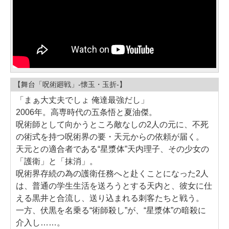
【舞台「呪術廻戦」-懐玉・玉折-】
「まぁ大丈夫でしょ 俺達最強だし」
2006年。高専時代の五条悟と夏油傑。
呪術師として向かうところ敵なしの2人の元に、不死
の術式を持つ呪術界の要・天元からの依頼が届く。
天元との適合者である“星漿体”天内理子、その少女の
「護衛」と「抹消」。
呪術界存続の為の護衛任務へと赴くことになった2人
は、普通の学生生活を送ろうとする天内と、彼女に仕
える黒井と合流し、送り込まれる刺客たちと戦う。
一方、伏黒を名乗る“術師殺し”が、“星漿体”の暗殺に
介入し……。