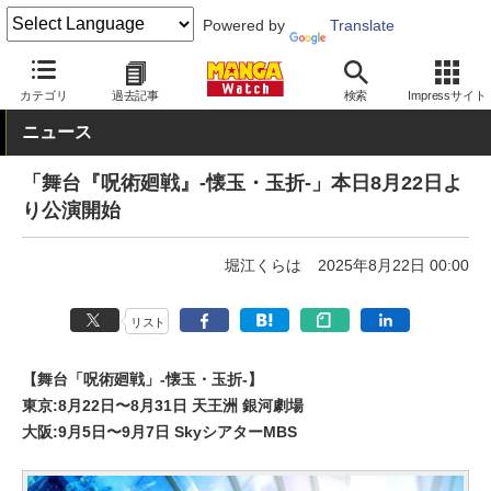
Powered by
Translate
MANGA Watch
エンタメ
カテゴリ
過去記事
検索
Impressサイト
ニュース
「舞台『呪術廻戦』-懐玉・玉折-」本日8月22日よ
り公演開始
堀江くらは
2025年8月22日 00:00
リスト
【舞台「呪術廻戦」-懐玉・玉折-】
東京:8月22日〜8月31日 天王洲 銀河劇場
大阪:9月5日〜9月7日 SkyシアターMBS