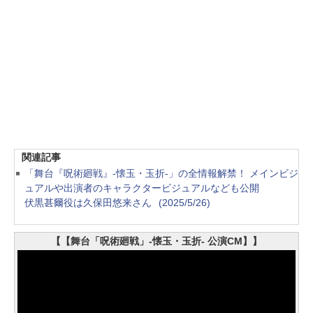
関連記事
「舞台『呪術廻戦』-懐玉・玉折-」の全情報解禁！ メインビジ
ュアルや出演者のキャラクタービジュアルなども公開
伏黒甚爾役は久保田悠来さん
(2025/5/26)
【【舞台「呪術廻戦」-懐玉・玉折- 公演CM】】