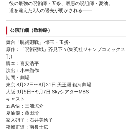
後の最強の呪術師・五条、最悪の呪詛師・夏油。
道を違えた2人の過去が明かされる――
公演詳細（敬称略）
舞台「呪術廻戦」-懐玉・玉折-
原作：「呪術廻戦」芥見下々(集英社ジャンプコミックス
刊)
脚本：喜安浩平
演出：小林顕作
期間・劇場
東京:8月22日〜8月31日 天王洲 銀河劇場
大阪:9月5日〜9月7日 SkyシアターMBS
キャスト
五条悟：三浦涼介
夏油傑：藤田玲
家入硝子：石井美絵子
夜蛾正道：南誉士広