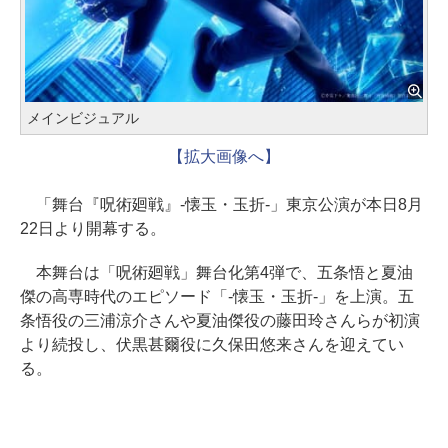
メインビジュアル
【拡大画像へ】
「舞台『呪術廻戦』-懐玉・玉折-」東京公演が本日8月
22日より開幕する。
本舞台は「呪術廻戦」舞台化第4弾で、五条悟と夏油
傑の高専時代のエピソード「-懐玉・玉折-」を上演。五
条悟役の三浦涼介さんや夏油傑役の藤田玲さんらが初演
より続投し、伏黒甚爾役に久保田悠来さんを迎えてい
る。