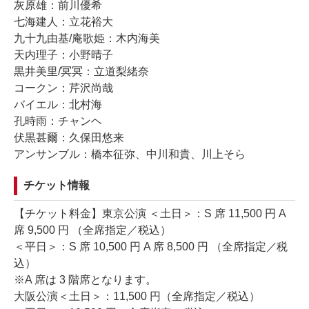
灰原雄：前川優希
七海建人：立花裕大
九十九由基/庵歌姫：木内海美
天内理子：小野晴子
黒井美里/冥冥：立道梨緒奈
コークン：芹沢尚哉
バイエル：北村海
孔時雨：チャンヘ
伏黒甚爾：久保田悠来
アンサンブル：橋本征弥、中川和貴、川上そら
チケット情報
【チケット料金】東京公演 ＜土日＞：S 席 11,500 円 A
席 9,500 円 （全席指定／税込）
＜平日＞：S 席 10,500 円 A 席 8,500 円 （全席指定／税
込）
※A 席は 3 階席となります。
大阪公演＜土日＞：11,500 円（全席指定／税込）