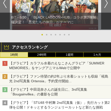
8/7～8/30：「BLACK LAGOON×HUB」コラボ第2弾開
催決定！「悪党たちの休日」がテーマに
●
●
●
●
●
●
●
アクセスランキング
1時間
24時間
1週間
1カ月
【グラビア】カラフル水着のえなこさんグラビア「SUMMER
MEMORIES」をヤングアニマルWebで公開中
【グラビア】ファン待望の約2年ぶり水着ショットも収録「椛島
光 2nd写真集 Ortensia」予約受付開始
10月30日発売
【グラビア】中田花奈さんの誕生日に、3rd写真集
「Bougainvillea」の書影を公開
【グラビア】「STU48 中村舞 2nd写真集（仮）」先行カット第2
弾を公開！ドキッとするランジェリーカットなど新たな挑戦