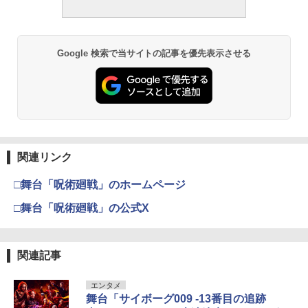
ド)
3
1日2回 7 （マーガレットコミックス） [
3
（8） 【電子書籍】[ ナガノ ]
いくえみ 綾 ]
￥2,200
宇宙兄弟（４６） (モーニングコミック
呪術廻戦≡ 3 (ジャンプコミックス)
3
3
￥1,375
ス)
￥770
週刊少年マガジン 2026年36・37号[202
溝端葵 1st写真集 「あおいままで。」
3
3
￥572
Google 検索で当サイトの記事を優先表示させる
6年8月5日発売] [雑誌]
￥1,131
￥3,630
【楽天ブックス限定特典】佐野勇斗写真
4
￥400
集「Here, Now!」(限定カバー) [ 佐野勇
時間停止勇者（22） 【電子書籍】[ 光永
4
しゅごキャラ！ ジュエルジョーカー
斗 ]
4
康則 ]
（2） 【電子書籍】[ PEACHーPIT ]
メイドインアビス (１５) (バンブーコミ
攻殻機動隊 (2) KCデラックス
￥3,300
4
4
￥792
ックス)
￥792
週刊少年マガジン 2026年35号[2026年7
伊藤彩沙 写真集 アヤサージュ
4
4
￥-
関連リンク
月29日発売] [雑誌]
￥1,100
￥3,960
【楽天ブックス限定特典】教育番組 タマ
5
￥400
□舞台「呪術廻戦」のホームページ
1st写真集 げんじつとうひ(トレーディン
【中古】 怪獣自衛隊 1-22巻 セット 井上
5
神様と初恋（1） （KC KISS） [ 和田
グカード1枚ランダム封入※全2種) [ もも
5
淳哉 [レンタル落ち] [コミック] [漫画]
□舞台「呪術廻戦」の公式X
こま ]
にくす ]
メダリスト（１５） (アフタヌーンコミ
五時
5
5
￥8,980
ックス)
￥792
￥3,520
【電子版】ガンダムエース ２０２６年
村重杏奈写真集「あんな」
5
5
￥1,870
９月号 Ｎｏ．２８９ [雑誌]
関連記事
￥869
￥3,300
￥800
エンタメ
舞台「サイボーグ009 -13番目の追跡