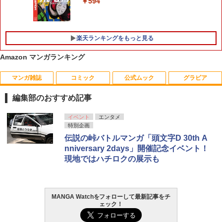
￥594
楽天ランキングをもっと見る
Amazon マンガランキング
マンガ雑誌
コミック
公式ムック
グラビア
魔法少女リリカルなのはEXCEEDS（3）
【中古コミック】思い、思われ、ふり、
THE KO 柴咲コウphoto book
1
1
1
（シリウスKC） [ 都築 真紀 ]
ふられ 全巻セット（全12巻セット・完
編集部のおすすめ記事
結） 咲坂伊緒
￥1,870
￥759
￥756
週刊少年サンデー 2026年36・37合併号
ビビビコミック 創刊記念号 ([実用品])
F.S.S. EPISODES of 40th MEMORIAL
日向坂46 藤嶌果歩 1st写真集 果実の歩
イベント
エンタメ
1
1
1
1
（2026年8月5日発売号） [雑誌]
幅
特別企画
￥2,580
￥3,630
【特典】GIANNA Plus #11 cover 池崎
伝説の峠バトルマンガ「頭文字D 30th A
2
￥379
￥2,640
理人＆木村柾哉(片観音ピンナップ)
nniversary 2days」開催記念イベント！
キングダム 80 【電子書籍】[ 原泰久 ]
犬飼くんのシッポー恋するMOON DOG
2
2
現地ではハチロクの展示も
スピンオフー 3 （花とゆめコミックスス
￥1,980
ペシャル） [ 山田 南平 ]
￥770
薬屋のひとりごと 17巻 (デジタル版ビッ
攻殻機動隊 (1) KCデラックス
2
2
グガンガンコミックス)
COMIC快楽天 2026年 09月号 [雑誌]
髙野真央1st写真集 まおのこと、
￥770
2
2
￥1,650
MANGA Watchをフォローして最新記事をチ
￥770
ェック！
￥990
￥3,630
【特典】GIANNA HOMMES ISSUE05 c
3
over 本田響矢(B4サイズ両面フォトカー
ちいかわ なんか小さくてかわいいやつ