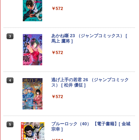
￥572
あかね噺 23 （ジャンプコミックス） [
3
馬上 鷹将 ]
￥572
逃げ上手の若君 26 （ジャンプコミック
4
ス） [ 松井 優征 ]
￥572
ブルーロック（40） 【電子書籍】[ 金城
5
宗幸 ]