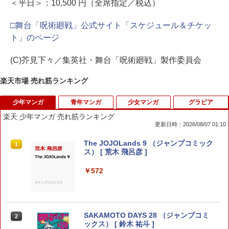
＜平日＞：10,500 円（全席指定／税込）
□舞台「呪術廻戦」公式サイト「スケジュール＆チケッ
ト」のページ
(C)芥見下々／集英社・舞台「呪術廻戦」製作委員会
楽天市場 売れ筋ランキング
少年マンガ
青年マンガ
少女マンガ
グラビア
楽天 少年マンガ 売れ筋ランキング
更新日時：2026/08/07 01:10
The JOJOLands 9 （ジャンプコミック
1
ス） [ 荒木 飛呂彦 ]
￥572
SAKAMOTO DAYS 28 （ジャンプコミ
2
ックス） [ 鈴木 祐斗 ]