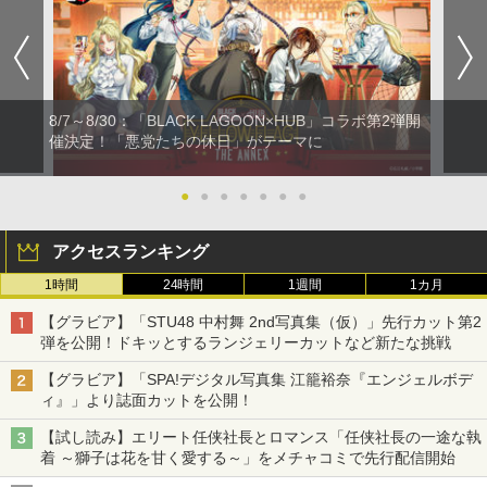
8/7～8/30：「BLACK LAGOON×HUB」コラボ第2弾開
催決定！「悪党たちの休日」がテーマに
●
●
●
●
●
●
●
アクセスランキング
1時間
24時間
1週間
1カ月
【グラビア】「STU48 中村舞 2nd写真集（仮）」先行カット第2
弾を公開！ドキッとするランジェリーカットなど新たな挑戦
【グラビア】「SPA!デジタル写真集 江籠裕奈『エンジェルボデ
ィ』」より誌面カットを公開！
【試し読み】エリート任侠社長とロマンス「任侠社長の一途な執
着 ～獅子は花を甘く愛する～」をメチャコミで先行配信開始