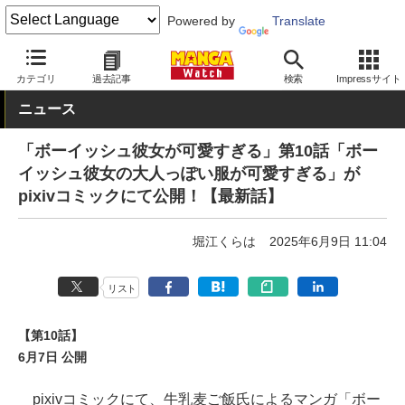
Powered by
Translate
MANGA Watch
Web/アプリ
pixivコミック
カテゴリ
過去記事
検索
Impressサイト
ニュース
「ボーイッシュ彼女が可愛すぎる」第10話「ボー
イッシュ彼女の大人っぽい服が可愛すぎる」が
pixivコミックにて公開！【最新話】
堀江くらは
2025年6月9日 11:04
リスト
【第10話】
6月7日 公開
pixivコミックにて、牛乳麦ご飯氏によるマンガ「ボー