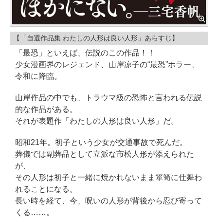
【「自選作品集 わたしの人形は良い人形」あらすじ】
「最恐」といえば、伝説のこの作品！！
少女漫画界のレジェンド、山岸凉子の“最恐”ホラー、
令和に降臨。
山岸作品の中でも、トラウマ級の恐怖と言われる伝説
的な作品がある。
それが表題作「わたしの人形は良い人形」だ。
昭和21年。初子という少女が交通事故で死んだ。
葬儀では副葬品として立派な市松人形が添えられた
が、
その人形は初子と一緒に焼かれないまま箪笥に仕舞わ
れることになる。
長い時を経て、今、呪いの人形が背後から忍び寄って
くる……。