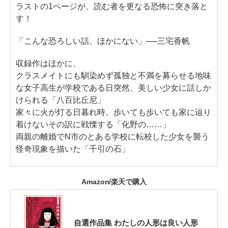
ラストの1ページが、読む者を更なる恐怖に突き落と
す！
「こんな恐ろしい話、ほかにない」──三宅香帆
収録作はほかに、
クラスメイトにも馴染めず孤独と不満を募らせる地味
な女子高生が学校である日突然、美しい少女に話しか
けられる「八百比丘尼」
家々に火が灯る日暮れ時。歩いても歩いても家に辿り
着けないその訳に戦慄する「化野の……」
両親の離婚でN市のとある学校に転校した少女を襲う
怪奇現象を描いた「千引の石」
Amazon/楽天で購入
自選作品集 わたしの人形は良い人形