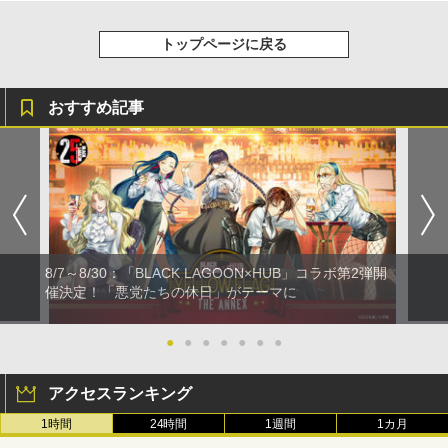
トップページに戻る
おすすめ記事
8/7～8/30：「BLACK LAGOON×HUB」コラボ第2弾開
催決定！「悪党たちの休日」がテーマに
●
●
●
●
●
●
●
アクセスランキング
1時間
24時間
1週間
1カ月