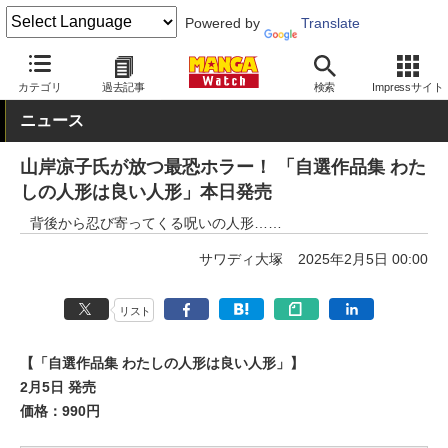
Powered by
Translate
MANGA Watch
少女
カテゴリ
過去記事
検索
Impressサイト
ニュース
山岸凉子氏が放つ最恐ホラー！ 「自選作品集 わた
しの人形は良い人形」本日発売
背後から忍び寄ってくる呪いの人形……
サワディ大塚
2025年2月5日 00:00
リスト
【「自選作品集 わたしの人形は良い人形」】
2月5日 発売
価格：990円