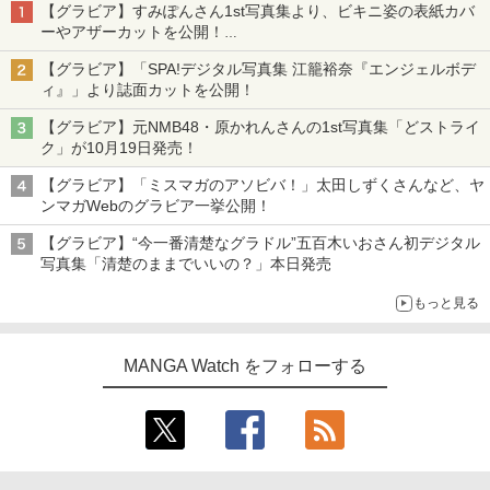
【グラビア】すみぽんさん1st写真集より、ビキニ姿の表紙カバ
ーやアザーカットを公開！
タイトルは「offcourt（オフコート）」に決定
【グラビア】「SPA!デジタル写真集 江籠裕奈『エンジェルボデ
ィ』」より誌面カットを公開！
【グラビア】元NMB48・原かれんさんの1st写真集「どストライ
ク」が10月19日発売！
【グラビア】「ミスマガのアソビバ！」太田しずくさんなど、ヤ
ンマガWebのグラビア一挙公開！
【グラビア】“今一番清楚なグラドル”五百木いおさん初デジタル
写真集「清楚のままでいいの？」本日発売
もっと見る
MANGA Watch をフォローする