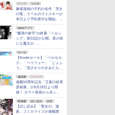
グッズ
コラボ
フ！「Kindle本サマーセー
麻雀漫画の不朽の名作「哭き
ル」第2弾が開催中！
の竜」ラベルのウイスキーが
本日より予約受付を開始。8
月16日まで
Web/アプリ
“魔弾の射手”の終幕「ヘルシ
ング」第32話が公開。君の前
にも魔王が……
セール
【Kindleセール】「ベルセル
ク」「ペリリュー」「じょふ
う」「花ざかりのきみたち
へ」などが最大50％オフ！
漫画家
イベント
「白泉社 夏の大割引セー
連載50周年記念「王家の紋章
ル」が開催中！
原画展」が8月28日より開
催！ カラー原画から名シー
ンの原稿まで
新連載
試し読み
女性
【試し読み】「聖女の、遺
産」コミカライズが連載開