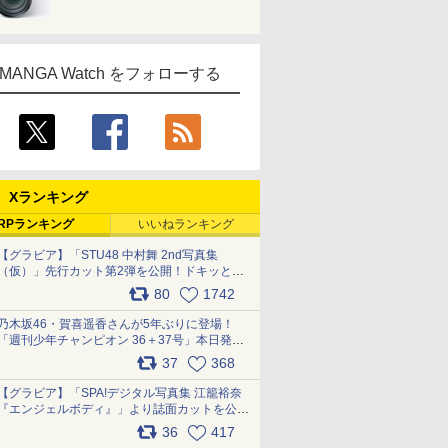
MANGA Watch をフォローする
Xランキング
RPランキング
いいねランキング
【グラビア】「STU48 中村舞 2nd写真集
（仮）」先行カット第2弾を公開！ドキッとす
るランジェリーカットなど新たな挑戦
80
1742
pic.x.com/9uvxXReveK
乃木坂46・賀喜遥香さんが5年ぶりに登場！
「週刊少年チャンピオン 36＋37号」本日発
売 pic.x.com/2Mo85ZlRvK
37
368
【グラビア】「SPA!デジタル写真集 江籠裕奈
『エンジェルボディ』」より誌面カットを公
開！ pic.x.com/Yl52UEMoko
36
417