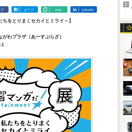
ェア
はてブ
note
LinkedIn
たちをとりまくセカイとミライ～】
ながわプラザ（あーすぷらざ）
-1