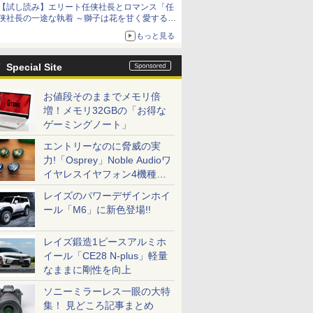
【試し読み】エリート任侠社長とロマンス「任
侠社長の一途な執着 ～獅子は花を甘く愛する
～」をメチャコミで先行配信開始
もっと見る
Special Site
お値段そのままでメモリ倍
増！メモリ32GBの「お得な
ゲーミングノート」
エントリーなのに脅威の実
力!「Osprey」Noble Audioワ
イヤレスイヤフォン4機種を
一気に聴く
レイズのパワーデザインホイ
ール「M6」に新色登場!!
レイズ鍛造1ピースアルミホ
イール「CE28 N-plus」軽量
なままに剛性を向上
ソニーミラーレス一眼の大特
集！ 見どころ記事まとめ