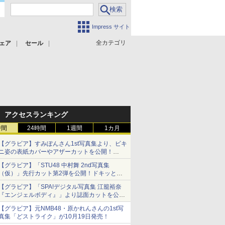
Impress サイト
全カテゴリ
ェア
セール
アクセスランキング
時間
24時間
1週間
1カ月
【グラビア】すみぽんさん1st写真集より、ビキ
ニ姿の表紙カバーやアザーカットを公開！
タイトルは「offcourt（オフコート）」に決定
【グラビア】「STU48 中村舞 2nd写真集
（仮）」先行カット第2弾を公開！ドキッとす
るランジェリーカットなど新たな挑戦
【グラビア】「SPA!デジタル写真集 江籠裕奈
『エンジェルボディ』」より誌面カットを公
開！
【グラビア】元NMB48・原かれんさんの1st写
真集「どストライク」が10月19日発売！