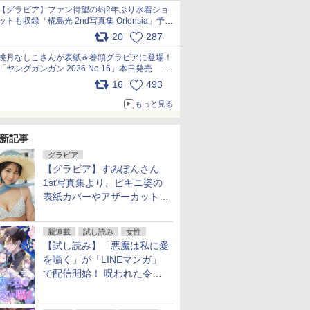
【グラビア】ファン待望の約2年ぶり水着ショ
ットも収録「椛島光 2nd写真集 Ortensia」予約
受付開始 10月30日発売
20
287
pic.x.com/9nJQY0jUYz
桃月なしこさんが表紙＆巻頭グラビアに登場！
「ヤングガンガン 2026 No.16」本日発売
pic.x.com/1Umi8x1SGO
16
493
もっと見る
新記事
グラビア
【グラビア】すみぽんさん
1st写真集より、ビキニ姿の
表紙カバーやアザーカットを
公開！
新連載
試し読み
女性
【試し読み】「悪魔は私に愛
を囁く」が「LINEマンガ」
で配信開始！ 呪われた令嬢×
執着深い司祭のダークファン
タジー