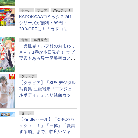
不死伝説」
セール
フェア
Web/アプリ
KADOKAWAコミックス241
シリーズが無料・99円・
30％OFFに！「カドコミフ
ェア 2026」第2弾が開催中！
青年
本日発売
「異世界エルフ村のおまわり
さん」1巻が本日発売！ ラブ
要素もある異世界警察コメデ
ィ
グラビア
【グラビア】「SPA!デジタル
写真集 江籠裕奈『エンジェ
ルボディ』」より誌面カット
を公開！
セール
【Kindleセール】「金色のガ
ッシュ！！」「三体」「読書
する脳」まで。幅広いジャン
ルの電子書籍が最大65％オ