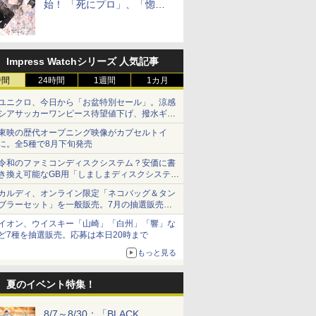
始！ 「死にプロ」、「惚れ
魔女」作者による異世界ロマ
ンス
Impress Watchシリーズ 人気記事
時間
24時間
1週間
1カ月
ユニクロ、今日から「お盆特別セール」。涼感
シアサッカーワンピース待望値下げ、撥水ギア
ショーツは1990円に
東映の歴代オープニング映像がカプセルトイ
に。全5種で8月下旬発売
令和のファミコンディスクシステム？安価に書
き換え可能なGB用「しましまディスクシステ
ム」
カルディ、オンライン限定「ネコバッグ＆タン
ブラーセット」を一般販売。7月の抽選販売の
当選無効分
イオン、ウイスキー「山崎」「白州」「響」な
ど7種を抽選販売。応募は本日20時まで
もっと見る
夏のイベント特集！
8/7～8/30：「BLACK