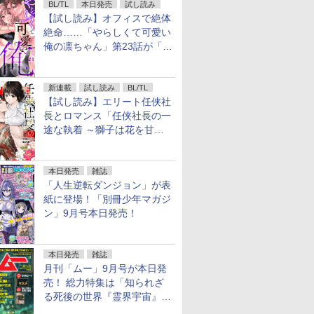
BL/TL
本日発売
試し読み
【試し読み】オフィスで絶体
絶命……「やらしくて可愛い
俺の凛ちゃん」第23話が「コ
ミックシーモア」で先行配
信！
新連載
試し読み
BL/TL
【試し読み】エリート任侠社
長とロマンス「任侠社長の一
途な執着 ～獅子は花を甘く
愛する～」をメチャコミで先
行配信開始
本日発売
雑誌
「人生逆転ダンジョン」が表
紙に登場！「別冊少年マガジ
ン」9月号本日発売！
本日発売
雑誌
月刊「ムー」9月号が本日発
売！ 総力特集は「知られざ
る死後の世界『霊界宇宙』の
謎」特別企画は「西郷隆盛の